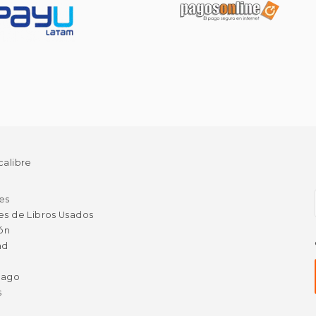
calibre
es
es de Libros Usados
ión
ad
Pago
s