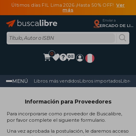
Últimos días FIL Lima 2026 ¡Hasta 50% OFF!
Ver
más
Enviar a
CERCADO DE LIMA, Lima
0
MENÚ
Libros más vendidos
Libros importados
Libros
Información para Proveedores
Para incorporarse como proveedor de Buscalibre,
por favor complete el siguiente formulario.
Una vez aprobada la postulación, le daremos acceso