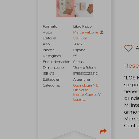
Formato
Libro Físico
Autor
Marce Falcone
Editorial
Stellium
Año
2023
A
Idioma
Español
N° páginas
55
Encuadernación
Cartas
Rese
Dimensiones
13cm x 9,5cm
ISBN13
9786310022512
“LOS 
Editado en
Argentina
sorpre
Categorías
Cosmología Y El
Universo
tienes
Mente, Cuerpo Y
brind
Espíritu
Mi int
armoní
Marc
Contie