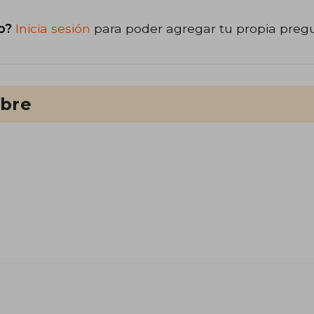
o?
Inicia sesión
para poder agregar tu propia preg
ibre