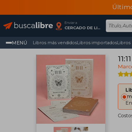
Últim
Enviar a
CERCADO DE LIMA, Lima
MENÚ
Libros más vendidos
Libros importados
Libros
Marc
Li
Im
En
Costo