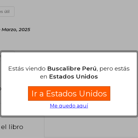
s útil
 Marzo, 2025
s útil
Estás viendo
Buscalibre Perú
, pero estás
en
Estados Unidos
poder agregar tu propia evaluación
.
Ir a Estados Unidos
Me quedo aquí
el libro