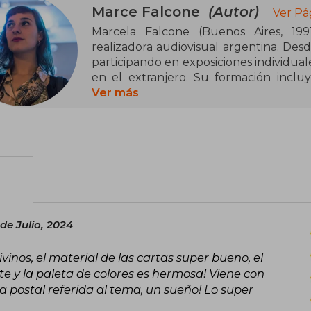
Marce Falcone
(Autor)
Ver Pá
Marcela Falcone (Buenos Aires, 1991
realizadora audiovisual argentina. Des
participando en exposiciones individual
en el extranjero. Su formación incluy
realización de cine, televisión y video
Ver más
Kirchner y el Fondo Nacional de las Arte
Fola Grolsh y Puertas Abiertas del Bajo 
En 2024, publicó Sincronexión 11:11 
amplía la información del oráculo 11:1
autoría. Ambos trabajos se enmarca
autoayuda, explorando la sincronicidad 
cartas y un libro explicativo, y ha sido b
de Julio, 2024
nos, el material de las cartas super bueno, el
e y la paleta de colores es hermosa! Viene con
a postal referida al tema, un sueño! Lo super