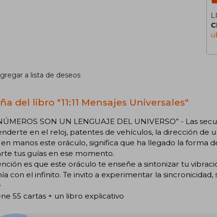
L
C
u
gregar a lista de deseos
ña del libro "11:11 Mensajes Universales"
NÚMEROS SON UN LENGUAJE DEL UNIVERSO” - Las secuen
nderte en el reloj, patentes de vehículos, la dirección de un
 en manos este oráculo, significa que ha llegado la forma 
arte tus guías en ese momento.
ención es que este oráculo te enseñe a sintonizar tu vibraci
a con el infinito. Te invito a experimentar la sincronicidad
e
ne 55 cartas + un libro explicativo