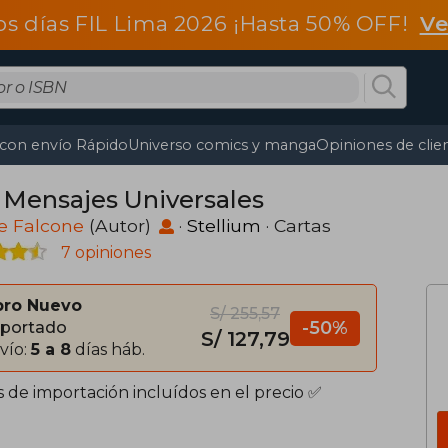
os días FIL Lima 2026 ¡Hasta 50% OFF!
Ve
 con envío Rápido
Universo comics y manga
Opiniones de clie
11:11 Mensajes Universales
e Falcone
(Autor)
·
Stellium
· Cartas
7 opiniones
bro Nuevo
S/ 255,57
-50%
portado
S/ 127,79
vío:
5 a 8
días háb.
s de importación incluídos en el precio ✅