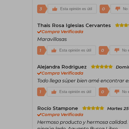
3
0
Esta opinión es útil
No 
Thais Rosa Iglesias Cervantes
Compra Verificada
Maravillosas
1
0
Esta opinión es útil
No e
Alejandra Rodriguez
Domin
Compra Verificada
Todo llega súper bien amé encontrar esta
1
0
Esta opinión es útil
No e
Rocío Stampone
Martes 25
Compra Verificada
Hermoso producto y hermosa calidad. 
ningún lado. Aguante Busca Libre