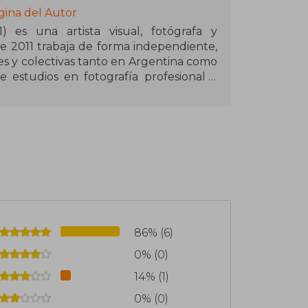
gina del Autor
) es una artista visual, fotógrafa y
de 2011 trabaja de forma independiente,
es y colectivas tanto en Argentina como
e estudios en fotografía profesional y
. Ha sido becada por el Centro Cultural
s, y ha recibido premios de Arte OnLine,
de San Isidro.
– Mensajes Universales, una obra que
1 – Mensajes Universales, también de su
n en el género del esoterismo y la
y la numerología. El oráculo incluye 55
ien recibido por el público.
86% (6)
0% (0)
14% (1)
0% (0)