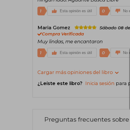
1
0
Esta opinión es útil
No e
Maria Gomez
Sábado 08 de
Compra Verificada
Muy lindas, me encantaron
1
0
Esta opinión es útil
No e
Cargar más opiniones del libro
¿Leíste este libro?
Inicia sesión
para 
Preguntas frecuentes sobre 