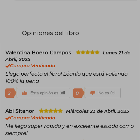
exitosa saga Los Juegos del Hambre. Nacida el
10 de agosto de 1962 en Hartford, Connecticut,
Collins creció en una familia militar, lo que influyó
profundamente en su perspectiva y en los
temas que aborda en sus obras.
Opiniones del libro
Collins estudió Drama y Telecomunicaciones en
la Universidad de Indiana, además de obtener
una maestría en escritura dramática de la
Universidad de Nueva York. Su carrera comenzó
Valentina Boero Campos
Lunes 21 de
como guionista para programas infantiles de
Abril, 2025
televisión, trabajando en proyectos como
Compra Verificada
Clarissa lo explica todo y Pequeños osos. Este
Llego perfecto el libro! Léanlo que está valiendo
periodo marcó el inicio de su pasión por contar
historias que combinaran entretenimiento y
100% la pena
mensajes significativos.
2
0
Esta opinión es útil
No es útil
En 2003, publicó su primera novela, Gregor, el
viajero del suelo, parte de la serie Las crónicas
de las Tierras Bajas, una saga de fantasía dirigida
Abi Sitanor
Miércoles 23 de Abril, 2025
a un público juvenil. Sin embargo, el éxito
Compra Verificada
mundial llegó en 2008 con Los Juegos del
Hambre, el primer libro de la trilogía distópica
Me llego super rapido y en excelente estado como
que incluye también En llamas (2009) y Sinsajo
siempre!
(2010).