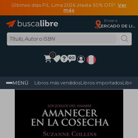
Últimos días FIL Lima 2026 ¡Hasta 50% OFF!
Ver
más
Enviar a
CERCADO DE LIMA, Lima
0
MENÚ
Libros más vendidos
Libros importados
Libros