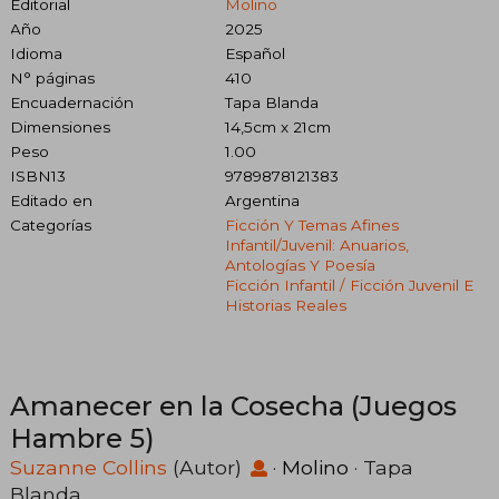
Editorial
Molino
Año
2025
Idioma
Español
N° páginas
410
Encuadernación
Tapa Blanda
Dimensiones
14,5cm x 21cm
Peso
1.00
ISBN13
9789878121383
Editado en
Argentina
Categorías
Ficción Y Temas Afines
Infantil/juvenil: Anuarios,
Antologías Y Poesía
Ficción Infantil / Ficción Juvenil E
Historias Reales
Amanecer en la Cosecha (Juegos
Hambre 5)
Suzanne Collins
(Autor)
·
Molino
· Tapa
Blanda