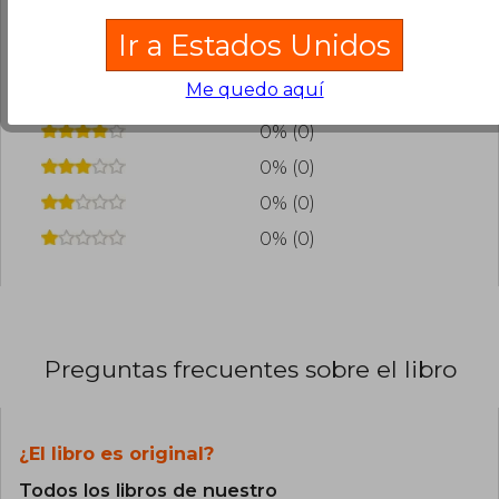
¿Leíste este libro?
Inicia sesión
para poder
agregar tu propia evaluación
.
Ir a Estados Unidos
Me quedo aquí
100% (1)
0% (0)
0% (0)
0% (0)
0% (0)
Preguntas frecuentes sobre el libro
¿El libro es original?
Todos los libros de nuestro