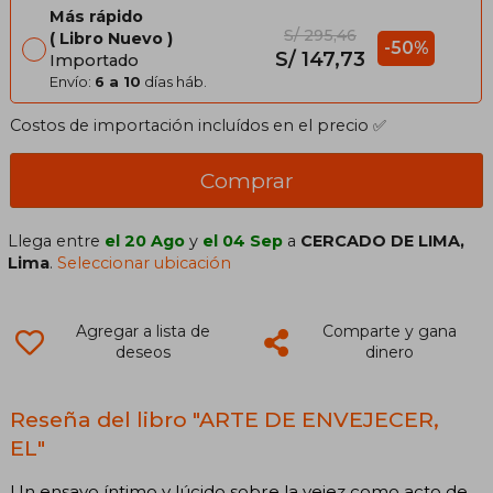
Más rápido
S/ 295,46
Libro Nuevo
-50%
S/ 147,73
Importado
Envío:
6 a 10
días háb.
Costos de importación incluídos en el precio ✅
Comprar
Llega entre
el 20 Ago
y
el 04 Sep
a
CERCADO DE LIMA,
Lima
.
Seleccionar ubicación
Agregar a lista de
Comparte y gana
deseos
dinero
Reseña del libro "ARTE DE ENVEJECER,
EL"
Un ensayo íntimo y lúcido sobre la vejez como acto de