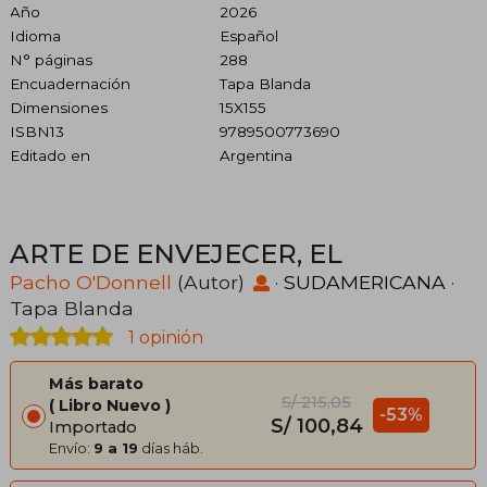
Año
2026
Idioma
Español
N° páginas
288
Encuadernación
Tapa Blanda
Dimensiones
15X155
ISBN13
9789500773690
Editado en
Argentina
ARTE DE ENVEJECER, EL
Pacho O'Donnell
(Autor)
·
SUDAMERICANA
·
Tapa Blanda
1 opinión
Más barato
S/ 215,05
Libro Nuevo
-53%
S/ 100,84
Importado
Envío:
9 a 19
días háb.