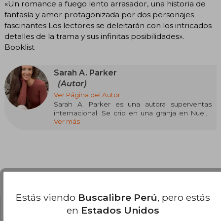
«Un romance a fuego lento arrasador, una historia de
fantasía y amor protagonizada por dos personajes
fascinantes Los lectores se deleitarán con los intricados
detalles de la trama y sus infinitas posibilidades».
Booklist
Sarah A. Parker
(Autor)
Ver Página del Autor
Sarah A. Parker es una autora superventas
internacional. Se crio en una granja en Nueva
Ver más
Zelanda, donde pasaba los días deambulando
entre los pastos, construyendo fuertes en la
maleza, trepando árboles y explorando el
bosque mientras imaginaba historias llenas de
detalles que jamás la han abandonado.
Ahora vive en Australia son su marido, su perro,
Opiniones del libro
sus tres hijos e incontables plantas, y se dedica
a volcar sus historias en papel. Su género
Estás viendo
Buscalibre Perú
, pero estás
predilecto es la fantasía romántica épica y se
en
Estados Unidos
esfuerza por crear personajes reales y
¿Leíste este libro?
Inicia sesión
para poder
complejos y mundos absorbentes en los que