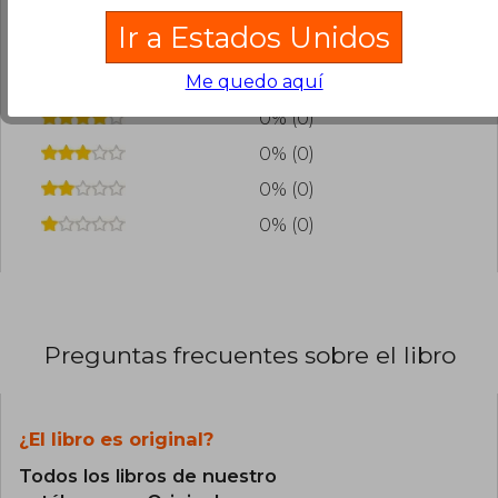
puedas perderte.
agregar tu propia evaluación
.
Ir a Estados Unidos
Me quedo aquí
0% (0)
0% (0)
0% (0)
0% (0)
0% (0)
Preguntas frecuentes sobre el libro
¿El libro es original?
Todos los libros de nuestro