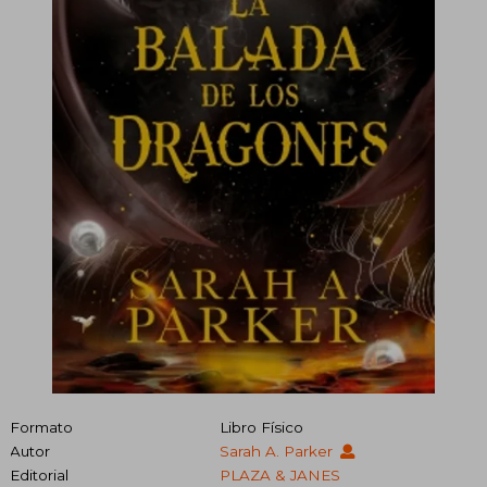
Formato
Libro Físico
Autor
Sarah A. Parker
Editorial
PLAZA & JANES