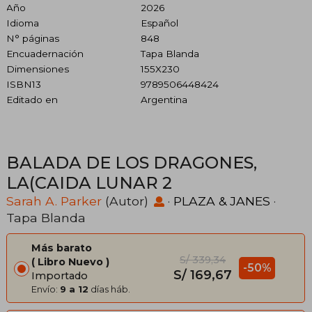
Año
2026
Idioma
Español
N° páginas
848
Encuadernación
Tapa Blanda
Dimensiones
155X230
ISBN13
9789506448424
Editado en
Argentina
BALADA DE LOS DRAGONES,
LA(CAIDA LUNAR 2
Sarah A. Parker
(Autor)
·
PLAZA & JANES
·
Tapa Blanda
Más barato
S/ 339,34
Libro Nuevo
-50%
S/ 169,67
Importado
Envío:
9 a 12
días háb.