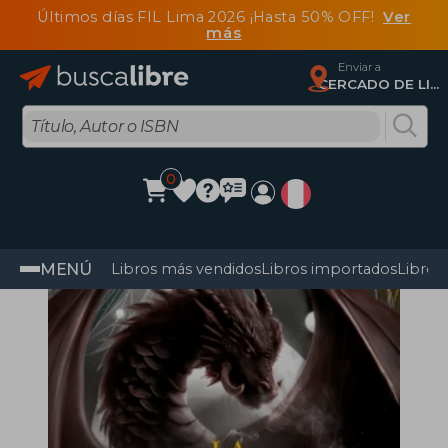
Últimos días FIL Lima 2026 ¡Hasta 50% OFF!
Ver
más
Enviar a
CERCADO DE LIMA, Lima
0
MENÚ
Libros más vendidos
Libros importados
Libros