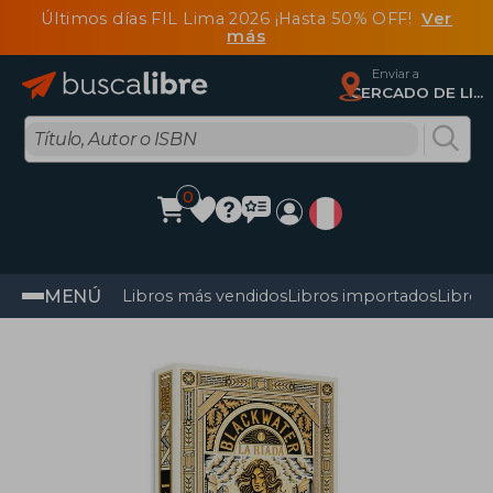
Últimos días FIL Lima 2026 ¡Hasta 50% OFF!
Ver
más
Enviar a
CERCADO DE LIMA, Lima
0
MENÚ
Libros más vendidos
Libros importados
Libros