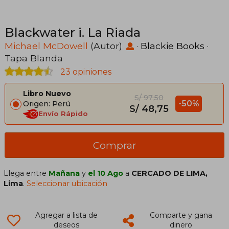
Blackwater i. La Riada
Michael McDowell
(Autor)
·
Blackie Books
·
Tapa Blanda
23 opiniones
Libro Nuevo
S/ 97,50
-50%
Origen: Perú
S/ 48,75
Envío Rápido
Comprar
Llega entre
Mañana
y
el 10 Ago
a
CERCADO DE LIMA,
Lima
.
Seleccionar ubicación
Agregar a lista de
Comparte y gana
deseos
dinero