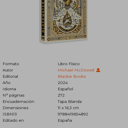
Formato
Libro Físico
Autor
Michael McDowell
Editorial
Blackie Books
Año
2024
Idioma
Español
N° páginas
272
Encuadernación
Tapa Blanda
Dimensiones
11 x 16,3 cm
ISBN13
9788419654892
Editado en
España