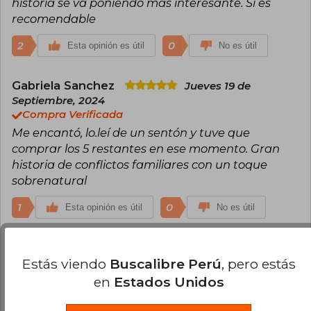
historia se va poniendo más interesante. Si es
recomendable
2
0
Esta opinión es útil
No es útil
Gabriela Sanchez
Jueves 19 de
Septiembre, 2024
Compra Verificada
Me encantó, lo.leí de un sentón y tuve que
comprar los 5 restantes en ese momento. Gran
historia de conflictos familiares con un toque
sobrenatural
1
0
Esta opinión es útil
No es útil
Cargar más opiniones del libro
Estás viendo
Buscalibre Perú
, pero estás
en
Estados Unidos
¿Leíste este libro?
Inicia sesión
para poder
agregar tu propia evaluación
.