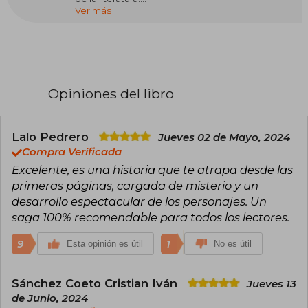
Ver más
Dotado de una creatividad sin límites, escribió
miles de páginas, con una capacidad al nivel de
un Balzac o un Dumas. Como ellos, optó por
contar historias que llegaran a todo el mundo.
Y, como ellos, eligió el medio de difusión más
popular: el folletín, o novela por entregas, en el
caso de los maestros del XIX; el paperback en el
Opiniones del libro
caso de McDowell. Además de novelista,
Michael McDowell fue un aclamado guionista.
Fruto de su colaboración con Tim Burton fueron
Bettlejuice y Pesadilla antes de Navidad,
Lalo Pedrero
Jueves 02 de Mayo, 2024
además de un episodio para la serie Alfred
Compra Verificada
Hitchcock presenta.
Excelente, es una historia que te atrapa desde las
primeras páginas, cargada de misterio y un
desarrollo espectacular de los personajes. Un
saga 100% recomendable para todos los lectores.
9
1
Esta opinión es útil
No es útil
Sánchez Coeto Cristian Iván
Jueves 13
de Junio, 2024