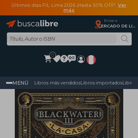
Últimos días FIL Lima 2026 ¡Hasta 50% OFF!
Ver
más
Enviar a
CERCADO DE LIMA, Lima
0
MENÚ
Libros más vendidos
Libros importados
Libros