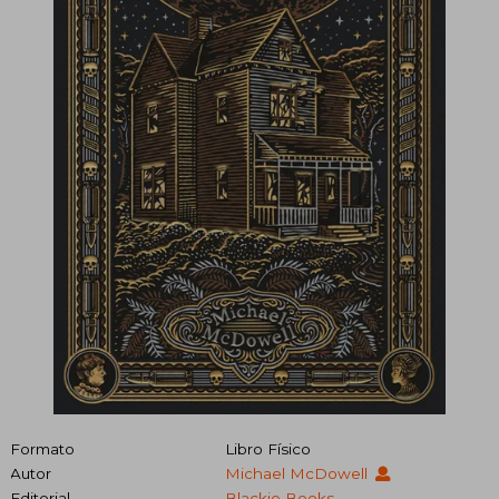
Formato
Libro Físico
Autor
Michael McDowell
Editorial
Blackie Books