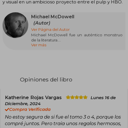
y visual en un ambicioso proyecto entre el pulp y HBO.
Michael McDowell
(Autor)
Ver Página del Autor
Michael McDowell fue un auténtico monstruo
de la literatura.
Ver más
Dotado de una creatividad sin límites, escribió
miles de páginas, con una capacidad al nivel de
un Balzac o un Dumas. Como ellos, optó por
contar historias que llegaran a todo el mundo.
Y, como ellos, eligió el medio de difusión más
popular: el folletín, o novela por entregas, en el
caso de los maestros del XIX; el paperback en el
Opiniones del libro
caso de McDowell. Además de novelista,
Michael McDowell fue un aclamado guionista.
Fruto de su colaboración con Tim Burton fueron
Bettlejuice y Pesadilla antes de Navidad,
Katherine Rojas Vargas
Lunes 16 de
además de un episodio para la serie Alfred
Diciembre, 2024
Hitchcock presenta.
Compra Verificada
No estoy segura de si fue el tomo 3 o 4, porque los
compré juntos. Pero traia unos regalos hermosos,