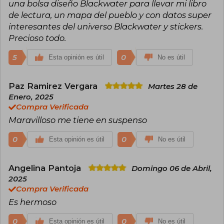
una bolsa diseño Blackwater para llevar mi libro
de lectura, un mapa del pueblo y con datos super
interesantes del universo Blackwater y stickers.
Precioso todo.
5
0
Esta opinión es útil
No es útil
Paz Ramirez Vergara
Martes 28 de
Enero, 2025
Compra Verificada
Maravilloso me tiene en suspenso
0
0
Esta opinión es útil
No es útil
Angelina Pantoja
Domingo 06 de Abril,
2025
Compra Verificada
Es hermoso
0
0
Esta opinión es útil
No es útil