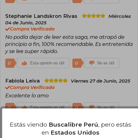
Stephanie Landskron Rivas
Miércoles
04 de Junio, 2025
Compra Verificada
No podía dejar de leer esta saga, me atrapó de
principio a fin, 100% recomendable. Es entretenida
y se lee super rápido.
0
0
Esta opinión es útil
No es útil
Fabiola Leiva
Viernes 27 de Junio, 2025
Compra Verificada
Excelente lo amo
0
0
Esta opinión es útil
No es útil
Estás viendo
Buscalibre Perú
, pero estás
Cargar más opiniones del libro
en
Estados Unidos