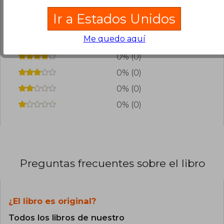
¿Leíste este libro?
Inicia sesión
para poder
agregar tu propia evaluación
.
Ir a Estados Unidos
Me quedo aquí
100% (7)
0% (0)
0% (0)
0% (0)
0% (0)
Preguntas frecuentes sobre el libro
¿El libro es original?
Todos los libros de nuestro