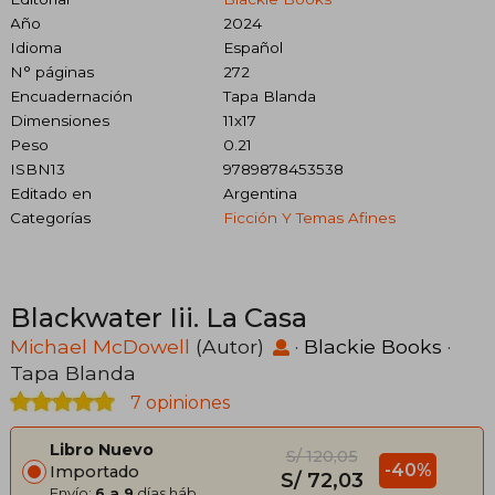
Año
2024
Idioma
Español
N° páginas
272
Encuadernación
Tapa Blanda
Dimensiones
11x17
Peso
0.21
ISBN13
9789878453538
Editado en
Argentina
Categorías
Ficción Y Temas Afines
Blackwater Iii. La Casa
Michael McDowell
(Autor)
·
Blackie Books
·
Tapa Blanda
7 opiniones
Libro Nuevo
S/ 120,05
-40%
Importado
S/ 72,03
Envío:
6 a 9
días háb.