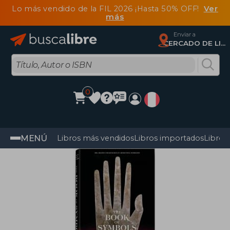
Lo más vendido de la FIL 2026 ¡Hasta 50% OFF!
Ver
más
Enviar a
CERCADO DE LIMA, Lima
0
MENÚ
Libros más vendidos
Libros importados
Libros