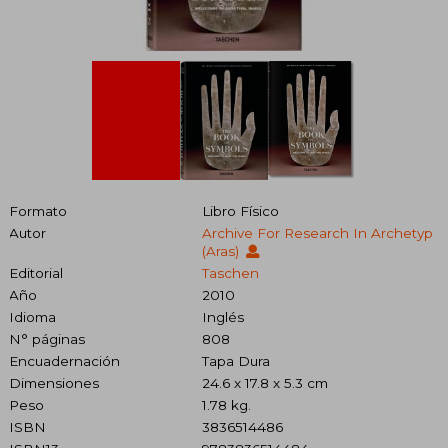
Formato
Libro Físico
Autor
Archive For Research In Archetyp
(aras)
Editorial
Taschen
Año
2010
Idioma
Inglés
N° páginas
808
Encuadernación
Tapa Dura
Dimensiones
24.6 x 17.8 x 5.3 cm
Peso
1.78 kg.
ISBN
3836514486