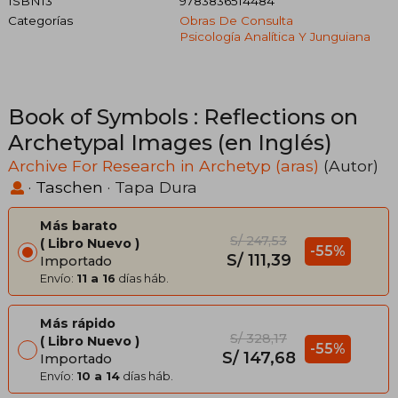
ISBN13
9783836514484
Categorías
Obras De Consulta
Psicología Analítica Y Junguiana
Book of Symbols : Reflections on
Archetypal Images (en Inglés)
Archive For Research in Archetyp (aras)
(Autor)
·
Taschen
· Tapa Dura
Más barato
S/ 247,53
Libro Nuevo
-55%
S/ 111,39
Importado
Envío:
11 a 16
días háb.
Más rápido
S/ 328,17
Libro Nuevo
-55%
S/ 147,68
Importado
Envío:
10 a 14
días háb.