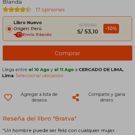
Blanda
17 opiniones
Libro Nuevo
S/ 59,00
-10%
Origen: Perú
S/ 53,10
Envío Rápido
Comprar
Llega entre
el 10 Ago
y
el 11 Ago
a
CERCADO DE LIMA,
Lima
.
Seleccionar ubicación
Agregar a lista de
Comparte y gana
deseos
dinero
Reseña del libro "Bratva"
“Un hombre puede ser feliz con cualquier mujer