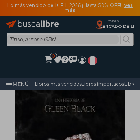
Lo más vendido de la FIL 2026 ¡Hasta 50% OFF!
Ver
más
Enviar a
CERCADO DE LIMA, Lima
0
MENÚ
Libros más vendidos
Libros importados
Libros