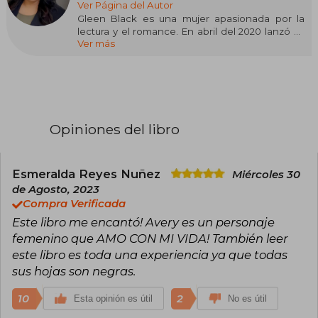
Ver Página del Autor
Gleen Black es una mujer apasionada por la
lectura y el romance. En abril del 2020 lanzó su
Ver más
primera novela, El Capo, que llegó a ser
bestseller internacional de Amazon. Con igual
éxito ha publicado sus siguientes novelas.
Es madre de dos pequeños con quienes vive en
New York, rodeada de amigos y familiares. Es
amante de la naturaleza, fanática de las redes
Opiniones del libro
sociales, y de escribir y leer en invierno con sus
mejores aliados: una taza de café y miles de
ideas.
Esmeralda Reyes Nuñez
Miércoles 30
Sus creaciones no se ven limitadas al habla
de Agosto, 2023
hispana, pues varias de sus novelas han sido
Compra Verificada
traducidas al inglés y al portugués.
Este libro me encantó! Avery es un personaje
femenino que AMO CON MI VIDA! También leer
este libro es toda una experiencia ya que todas
sus hojas son negras.
10
2
Esta opinión es útil
No es útil