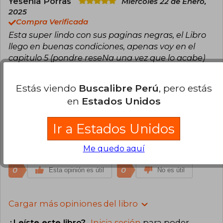
Yesenia Porras
Miércoles 22 de Enero,
2025
Compra Verificada
Esta super lindo con sus paginas negras, el Libro
llego en buenas condiciones, apenas voy en el
capitulo 5 (pondre reseNa una vez que lo acabe)
1
0
Esta opinión es útil
No es útil
Estás viendo
Buscalibre Perú
, pero estás
en
Estados Unidos
Malena Dueñas
Sábado 28 de Febrero,
2026
Ir a Estados Unidos
Compra Verificada
El libro te atrapa, pero hay momento en que me
Me quedo aquí
da colera Avery por sus decisiones.
0
0
Esta opinión es útil
No es útil
Cargar más opiniones del libro
¿Leíste este libro?
Inicia sesión
para poder