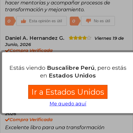
hacer mentorías y acompañar procesos de
transformación y mejoramiento.
0
0
Esta opinión es útil
No es útil
Daniel A. Hernandez G.
Viernes 19 de
Junio, 2026
Compra Verificada
Es un excelente libro que nos ayuda a entender
mejor la forma de como abordamos nuestras
Estás viendo
Buscalibre Perú
, pero estás
relaciones internas laborales y personales, ayuda
en
Estados Unidos
a conectar un poco el corazón con la cabeza.
Ir a Estados Unidos
0
0
Esta opinión es útil
No es útil
Me quedo aquí
David Rodriguez
Martes 05 de Mayo,
2026
Compra Verificada
Excelente libro para una transformación