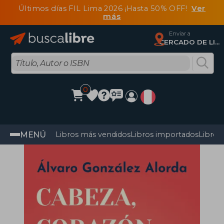
Últimos días FIL Lima 2026 ¡Hasta 50% OFF!
Ver
más
Enviar a
CERCADO DE LIMA, Lima
0
MENÚ
Libros más vendidos
Libros importados
Libros