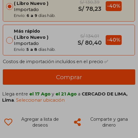
S/ 130,39
Libro Nuevo
-40%
S/ 78,23
Importado
Envío:
6 a 9
días háb.
Más rápido
S/ 134,01
Libro Nuevo
-40%
S/ 80,40
Importado
Envío:
5 a 8
días háb.
Costos de importación incluídos en el precio ✅
Comprar
Llega entre
el 17 Ago
y
el 21 Ago
a
CERCADO DE LIMA,
Lima
.
Seleccionar ubicación
Agregar a lista de
Comparte y gana
deseos
dinero