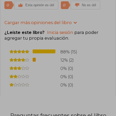
0
0
Esta opinión es útil
No es útil
Cargar más opiniones del libro
¿Leíste este libro?
Inicia sesión
para poder
agregar tu propia evaluación
.
88% (15)
12% (2)
0% (0)
0% (0)
0% (0)
Preguntas frecuentes sobre el libro