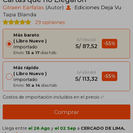
Gilraen Eärfalas
(Autor)
·
Ediciones Deja Vu
·
Tapa Blanda
29 opiniones
Más barato
S/ 194,50
Libro Nuevo
-55%
S/ 87,52
Importado
Envío:
13 a 17
días háb.
Más rápido
S/ 251,83
Libro Nuevo
-55%
S/ 113,32
Importado
Envío:
10 a 14
días háb.
Costos de importación incluídos en el precio ✅
Comprar
Llega entre
el 26 Ago
y
el 02 Sep
a
CERCADO DE LIMA,