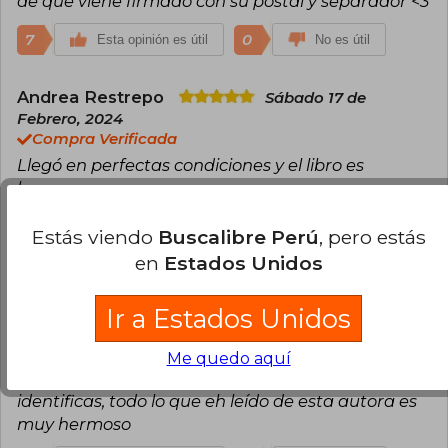
de que viene firmado con su postal y separador <3
7
0
Esta opinión es útil
No es útil
Andrea Restrepo
Sábado 17 de
Febrero, 2024
Compra Verificada
Llegó en perfectas condiciones y el libro es
hermoso
7
1
Esta opinión es útil
No es útil
Estás viendo
Buscalibre Perú
, pero estás
en
Estados Unidos
Aika Alanis
Miércoles 14 de Mayo, 2025
Compra Verificada
Ir a Estados Unidos
Me encantó el libro es muy bello la manera en que
esta redactado la poesía es muy lindo aunque es
Me quedo aquí
triste , te llega al corazón y en cierto modo te
identificas, todo lo que eh leído de esta autora es
muy hermoso