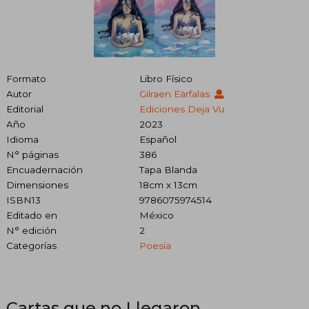
Formato
Libro Físico
Autor
Gilraen Eärfalas
Editorial
Ediciones Deja Vu
Año
2023
Idioma
Español
N° páginas
386
Encuadernación
Tapa Blanda
Dimensiones
18cm x 13cm
ISBN13
9786075974514
Editado en
México
N° edición
2
Categorías
Poesía
Cartas que no Llegaron