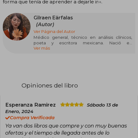
forma que tenía de aprender a dejarle ir››.
Gilraen Eärfalas
(Autor)
Ver Página del Autor
Médico general, técnico en análisis clínicos,
poeta y escritora mexicana. Nació en
Ver más
Chilpancingo, Guerrero, una pequeña ciudad al
sur de la República Mexicana, conocida por
recitar poesía en Youtube y tocar temas acerca
de violencia de género, ansiedad y depresión.
Opiniones del libro
Esperanza Ramirez
Sábado 13 de
Enero, 2024
Compra Verificada
Ya van dos libros que compre y con muy buenas
ofertas y el tiempo de llegada antes de lo