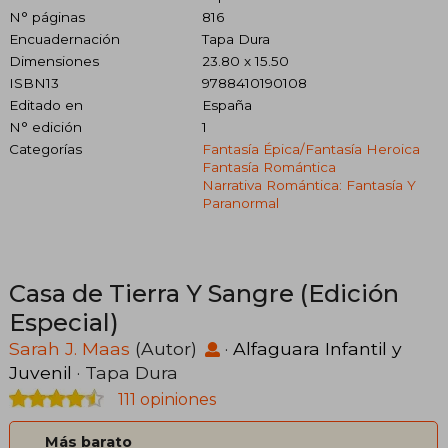
N° páginas
816
Encuadernación
Tapa Dura
Dimensiones
23.80 x 15.50
ISBN13
9788410190108
Editado en
España
N° edición
1
Categorías
Fantasía Épica/fantasía Heroica
Fantasía Romántica
Narrativa Romántica: Fantasía Y
Paranormal
Casa de Tierra Y Sangre (Edición
Especial)
Sarah J. Maas
(Autor)
·
Alfaguara Infantil y
Juvenil
· Tapa Dura
111 opiniones
Más barato