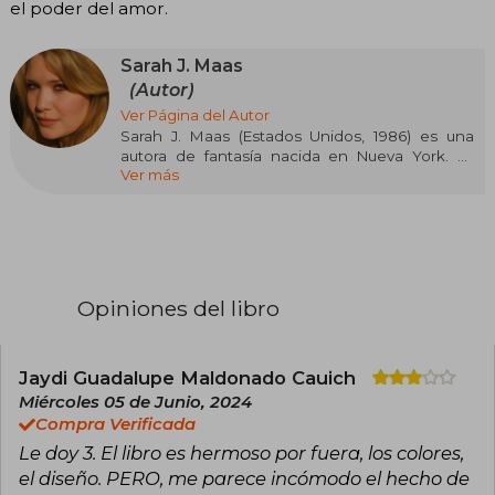
el poder del amor.
Sarah J. Maas
(Autor)
Ver Página del Autor
Sarah J. Maas (Estados Unidos, 1986) es una
autora de fantasía nacida en Nueva York. Es
Ver más
conocida por la serie Throne of Glass, iniciada
cuando tenía dieciséis años y publicada por
Bloomsbury en 2012, así como por A Court of
Thorns and Roses y Crescent City. Sus novelas
han sido traducidas a decenas de idiomas y han
figurado en las listas de los más vendidos del
New York Times. Maas es reconocida por su
Opiniones del libro
capacidad de crear mundos complejos y
personajes memorables, y ha recibido
numerosos reconocimientos por su
contribución al género de fantasía juvenil.
Jaydi Guadalupe Maldonado Cauich
Neoyorquina de nacimiento, en la actualidad
Miércoles 05 de Junio, 2024
vive en Pensilvania con su marido y su perro, y
Compra Verificada
cuenta con una comunidad de más de treinta
Le doy 3. El libro es hermoso por fuera, los colores,
mil seguidores en Twitter y Facebook.
el diseño. PERO, me parece incómodo el hecho de