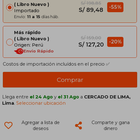
S/ 198,85
Libro Nuevo
-55%
S/ 89,48
Importado
Envío:
11 a 15
días háb.
Más rápido
S/ 159,00
Libro Nuevo
-20%
S/ 127,20
Origen: Perú
Envío Rápido
Costos de importación incluídos en el precio ✅
Comprar
Llega entre
el 24 Ago
y
el 31 Ago
a
CERCADO DE LIMA,
Lima
.
Seleccionar ubicación
Agregar a lista de
Comparte y gana
deseos
dinero