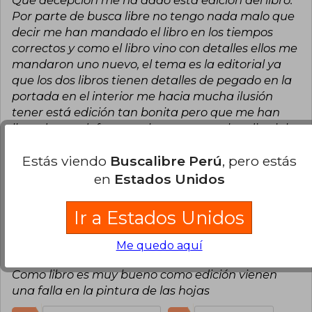
Por parte de busca libre no tengo nada malo que
decir me han mandado el libro en los tiempos
correctos y como el libro vino con detalles ellos me
mandaron uno nuevo, el tema es la editorial ya
que los dos libros tienen detalles de pegado en la
portada en el interior me hacia mucha ilusión
tener está edición tan bonita pero que me han
llegado con defectos, solo espero que la editorial
preste más atención a la calidad de los libros que
Estás viendo
Buscalibre Perú
, pero estás
imprimen y arman.
en
Estados Unidos
33
0
Esta opinión es útil
No es útil
Ir a Estados Unidos
Katherine Valenzuela
Martes 09 de
Julio, 2024
Me quedo aquí
Compra Verificada
Como libro es muy bueno como edición vienen
una falla en la pintura de las hojas