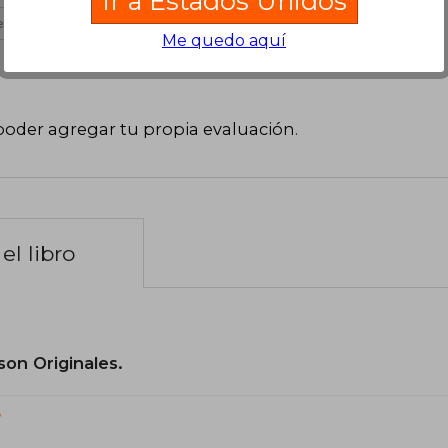
Ir a Estados Unidos
s útil
Me quedo aquí
poder agregar tu propia evaluación
.
el libro
son Originales.
?