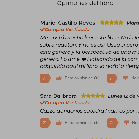
Opiniones del libro
Mariel Castillo Reyes
Marte
Compra Verificada
Me gustó mucho leer este libro. No lo l
sobre regeton. Y no es así. Osea si pe
este generó y la perspectiva de una m
genero. Lo ame ❤️ Hablando de la com
adquirido aquí mi libro, lo recibí a tiem
7
1
Esta opinión es útil
No e
Sara Balibrera
Lunes 12 de 
Compra Verificada
Cazzu dandonos catedra ! vamos por m
7
2
Esta opinión es útil
No e