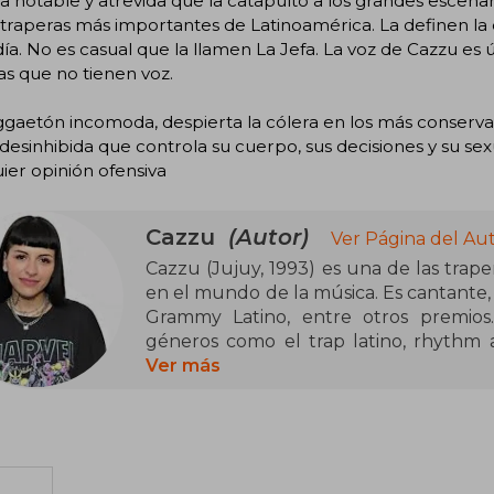
a notable y atrevida que la catapultó a los grandes esce
 traperas más importantes de Latinoamérica. La definen la de
ía. No es casual que la llamen La Jefa. La voz de Cazzu es ún
s que no tienen voz.
ggaetón incomoda, despierta la cólera en los más conserv
desinhibida que controla su cuerpo, sus decisiones y su sexu
ier opinión ofensiva
Cazzu
(Autor)
Ver Página del Au
Cazzu (Jujuy, 1993) es una de las trape
en el mundo de la música. Es cantante,
Grammy Latino, entre otros premios.
géneros como el trap latino, rhythm a
entre otros. Lleva publicados cinco 
Ver más
sencillos. Perreo, una revolución es su p