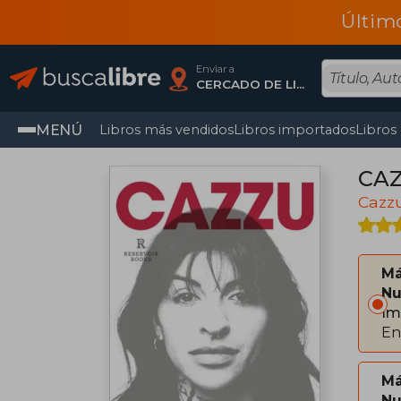
Últim
Enviar a
CERCADO DE LIMA, Lima
MENÚ
Libros más vendidos
Libros importados
Libros
CA
Cazz
Má
Nu
Im
En
Má
Nu