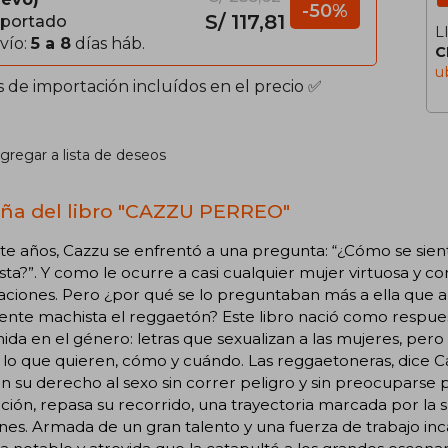
-50%
S/ 117,81
portado
L
vío:
5 a 8
días háb.
C
u
s de importación incluídos en el precio ✅
gregar a lista de deseos
ña del libro "CAZZU PERREO"
e años, Cazzu se enfrentó a una pregunta: “¿Cómo se sien
ta?”. Y como le ocurre a casi cualquier mujer virtuosa y co
aciones. Pero ¿por qué se lo preguntaban más a ella que a
nte machista el reggaetón? Este libro nació como respues
ida en el género: letras que sexualizan a las mujeres, pe
 lo que quieren, cómo y cuándo. Las reggaetoneras, dice 
n su derecho al sexo sin correr peligro y sin preocuparse 
ción, repasa su recorrido, una trayectoria marcada por la
ones. Armada de un gran talento y una fuerza de trabajo i