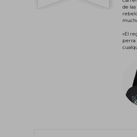
carrer
de las
rebeld
mucha
«El re
perra 
cualqu