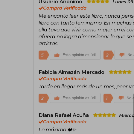
Usuario Anónimo
Lunes 09 
Compra Verificada
Me encanto leer este libro, nunca pens
libro con tanto feminismo. En muchas
ella tuvo que vivir como mujer en el 
afuera no logra dimensionar lo que se
artistas.
5
2
Esta opinión es útil
No e
Fabiola Almazán Mercado
Compra Verificada
Tardo en llegar más de un mes, peor val
2
1
Esta opinión es útil
No e
Diana Rafael Acuña
Miérco
Compra Verificada
Lo máximo ❤️✨