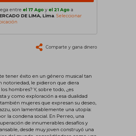
lega entre
el 17 Ago
y
el 21 Ago
a
ERCADO DE LIMA, Lima
.
Seleccionar
bicación
Comparte y gana dinero
te tener éxito en un género musical tan
n notoriedad, le pidieron que diera
 los hombres? Y, sobre todo, ¿es
ta y como exploración a esa dualidad
ro también mujeres que expresan su deseo,
Cazzu, son lamentablemente una utopía:
por la condena social. En Perreo, una
 superación de innumerables desafíos y
ncansable, desde muy joven construyó una