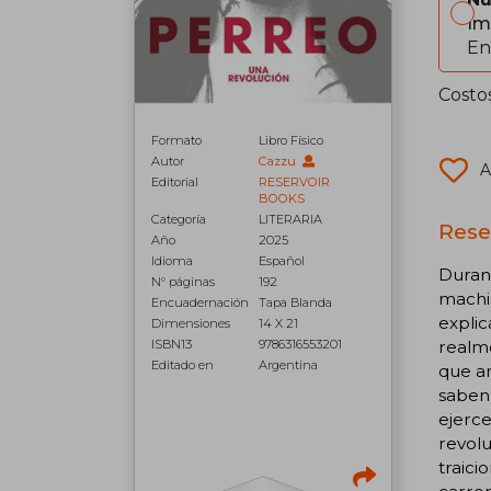
Im
En
Costo
Formato
Libro Físico
Autor
Cazzu
A
Editorial
RESERVOIR
BOOKS
Categoría
LITERARIA
Rese
Año
2025
Idioma
Español
Durant
N° páginas
192
machis
Encuadernación
Tapa Blanda
explic
Dimensiones
14 X 21
ISBN13
9786316553201
realme
Editado en
Argentina
que an
saben
ejerce
revolu
traici