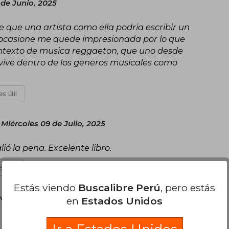
de Junio, 2025
e que una artista como ella podria escribir un
 ocasione me quede impresionada por lo que
contexto de musica reggaeton, que uno desde
 vive dentro de los generos musicales como
s útil
Miércoles 09 de Julio, 2025
ió la pena. Excelente libro.
s útil
Estás viendo
Buscalibre Perú
, pero estás
les 24 de Septiembre, 2025
en
Estados Unidos