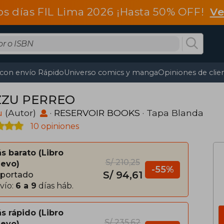
os días FIL Lima 2026 ¡Hasta 50% OFF!
Ve
 con envío Rápido
Universo comics y manga
Opiniones de clie
ZZU PERREO
u
(Autor)
·
RESERVOIR BOOKS
· Tapa Blanda
10 opiniones
s barato
Libro
S/ 210,25
evo
-55%
S/ 94,61
portado
vío:
6 a 9
días háb.
s rápido
Libro
S/ 235,62
evo