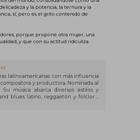
narios del mundo, consolidándose como una
licadeza y la potencia, la ternura y la
ica, sí, pero es el grito contenido de
adores, porque propone otra mujer, una
alidad, y que con su actitud ridiculiza
tor
ras latinoamericanas con más influencia
 compositora y productora. Nominada al
 Su música abarca diversos estilos y
nd blues latino, reggaetón y folclore,
álbumes de estudio, un EP y más de 30
rimer libro.