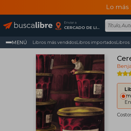
Lo más 
Enviar a
CERCADO DE LIMA, Lima
MENÚ
Libros más vendidos
Libros importados
Libros
Cer
Benj
Li
Im
En
Costo