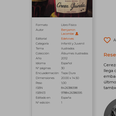
Formato
Libro Físico
Autor
Benjamin
Lacombe
Editorial
Edelvives
A
Categoría
Infantil y Juvenil
Tema
ilustrados
Colección
Álbumes ilustrados
Rese
Año
2012
Idioma
Español
Cereza
N° páginas
30
llega 
Encuadernación
Tapa Dura
embarg
Dimensiones
20.00 x 14.50
último
Peso
1,00
tambié
ISBN
8426386598
ISBN13
9788426386595
Editado en
España
N° edición
1