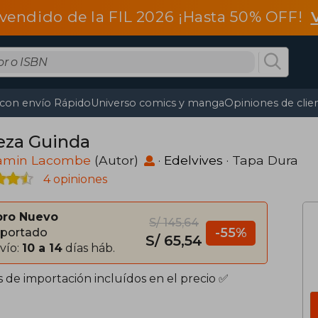
vendido de la FIL 2026 ¡Hasta 50% OFF!
 con envío Rápido
Universo comics y manga
Opiniones de clie
eza Guinda
amin Lacombe
(Autor)
·
Edelvives
· Tapa Dura
4 opiniones
bro Nuevo
S/ 145,64
-55%
portado
S/ 65,54
vío:
10 a 14
días háb.
s de importación incluídos en el precio ✅