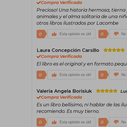
Compra Verificada
Precioso! Una historia hermosa, tierna 
animales y el alma solitaria de una niñ
otros libros ilustrados por Lacombe
0
0
Esta opinión es útil
No 
Laura Concepción Carsillo
Compra Verificada
El libro es el original y en formato peq
0
0
Esta opinión es útil
No 
Valeria Angela Borisiuk
Lu
Compra Verificada
Es un libro bellisimo, ni hablar de las 
recomiendo. Es muy tierno.
0
0
Esta opinión es útil
No 