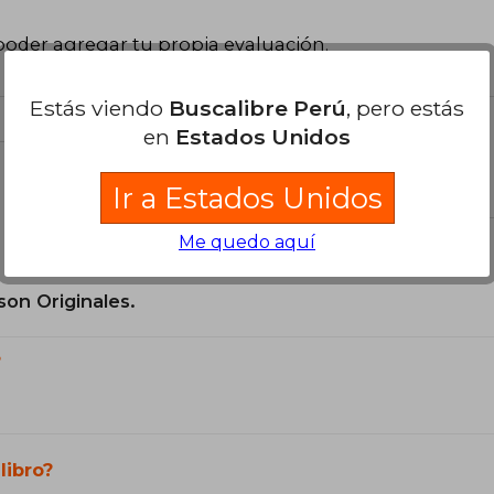
poder agregar tu propia evaluación
.
Estás viendo
Buscalibre Perú
, pero estás
en
Estados Unidos
el libro
Ir a Estados Unidos
Me quedo aquí
son Originales.
?
libro?