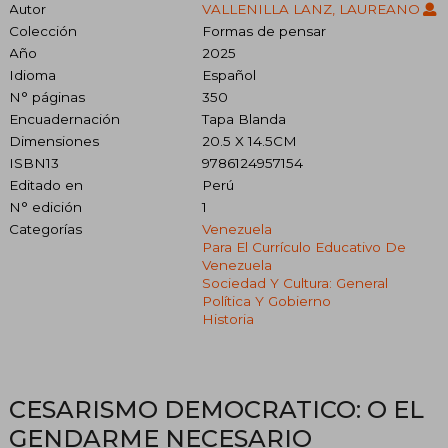
Autor
VALLENILLA LANZ, LAUREANO
Colección
Formas de pensar
Año
2025
Idioma
Español
N° páginas
350
Encuadernación
Tapa Blanda
Dimensiones
20.5 X 14.5CM
ISBN13
9786124957154
Editado en
Perú
N° edición
1
Categorías
Venezuela
Para El Currículo Educativo De
Venezuela
Sociedad Y Cultura: General
Política Y Gobierno
Historia
CESARISMO DEMOCRATICO: O EL
GENDARME NECESARIO