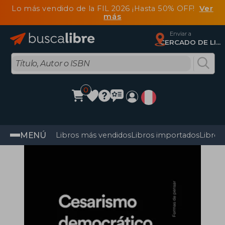
Lo más vendido de la FIL 2026 ¡Hasta 50% OFF!
Ver
más
Enviar a
CERCADO DE LIMA, Lima
0
MENÚ
Libros más vendidos
Libros importados
Libros