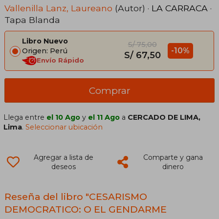
Vallenilla Lanz, Laureano
(Autor) ·
LA CARRACA
·
Tapa Blanda
Libro Nuevo
S/ 75,00
-10%
Origen: Perú
S/ 67,50
Envío Rápido
Comprar
Llega entre
el 10 Ago
y
el 11 Ago
a
CERCADO DE LIMA,
Lima
.
Seleccionar ubicación
Agregar a lista de
Comparte y gana
deseos
dinero
Reseña del libro "CESARISMO
DEMOCRATICO: O EL GENDARME