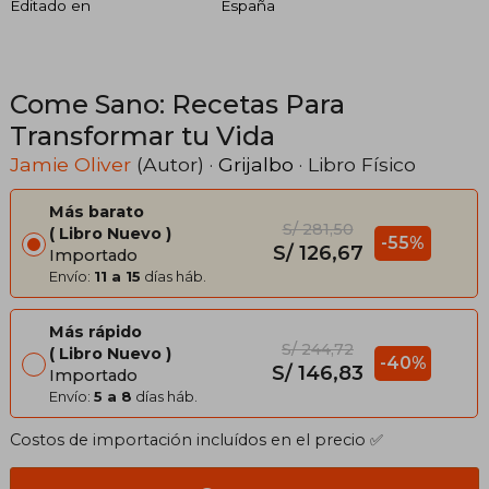
Editado en
España
Come Sano: Recetas Para
Transformar tu Vida
Jamie Oliver
(Autor) ·
Grijalbo
· Libro Físico
Más barato
S/ 281,50
Libro Nuevo
-55%
S/ 126,67
Importado
Envío:
11 a 15
días háb.
Más rápido
S/ 244,72
Libro Nuevo
-40%
S/ 146,83
Importado
Envío:
5 a 8
días háb.
Costos de importación incluídos en el precio ✅