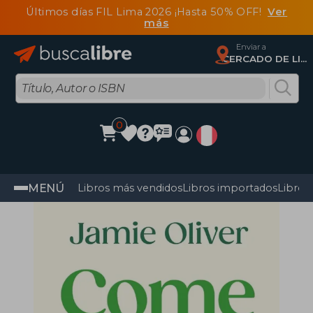
Últimos días FIL Lima 2026 ¡Hasta 50% OFF!
Ver
más
Enviar a
CERCADO DE LIMA, Lima
0
MENÚ
Libros más vendidos
Libros importados
Libros