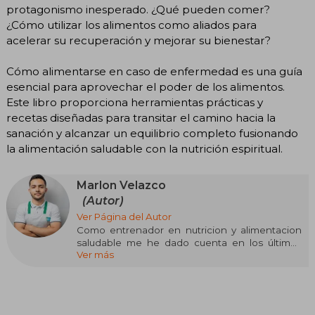
protagonismo inesperado. ¿Qué pueden comer?
¿Cómo utilizar los alimentos como aliados para
acelerar su recuperación y mejorar su bienestar?
Cómo alimentarse en caso de enfermedad es una guía
esencial para aprovechar el poder de los alimentos.
Este libro proporciona herramientas prácticas y
recetas diseñadas para transitar el camino hacia la
sanación y alcanzar un equilibrio completo fusionando
la alimentación saludable con la nutrición espiritual.
Marlon Velazco
(Autor)
Ver Página del Autor
Como entrenador en nutricion y alimentacion
saludable me he dado cuenta en los últimos
Ver más
años, que aun en las dietas veganas se
cometen errores al no conocer la correcta
combinación de los alimentos. por esta razón
diseñe un método con el cual cada persona
puede aprender a cocinar de forma correcta y