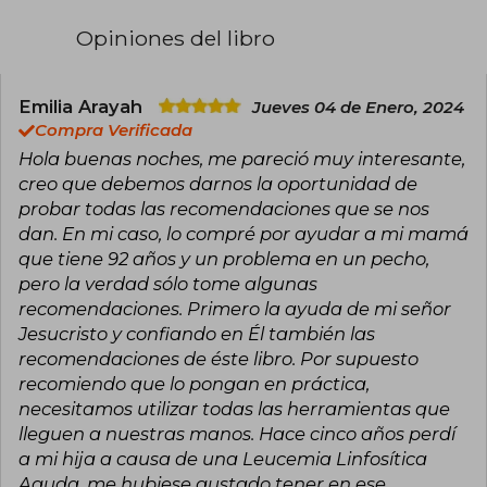
usar sus alimentos como una medicina para
aliviar sus dolencias y sanar enfermedades. en
Opiniones del libro
los últimos 5 años y tras haber ayudado a más
de 5000 personas con enfermedades como
cáncer, diabetes, hipertensión y muchas más.
llegue a la conclusión de que el 85% de la
Emilia Arayah
Jueves 04 de Enero, 2024
sanación depende de una correcta
Compra Verificada
alimentación y un estilo de vida disciplinado.
Hola buenas noches, me pareció muy interesante,
creo que debemos darnos la oportunidad de
probar todas las recomendaciones que se nos
dan. En mi caso, lo compré por ayudar a mi mamá
que tiene 92 años y un problema en un pecho,
pero la verdad sólo tome algunas
recomendaciones. Primero la ayuda de mi señor
Jesucristo y confiando en Él también las
recomendaciones de éste libro. Por supuesto
recomiendo que lo pongan en práctica,
necesitamos utilizar todas las herramientas que
lleguen a nuestras manos. Hace cinco años perdí
a mi hija a causa de una Leucemia Linfosítica
Aguda, me hubiese gustado tener en ese