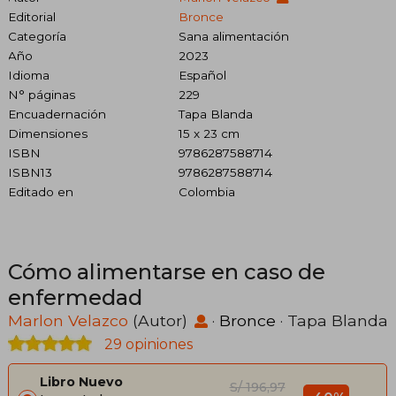
Editorial
Bronce
Categoría
Sana alimentación
Año
2023
Idioma
Español
N° páginas
229
Encuadernación
Tapa Blanda
Dimensiones
15 x 23 cm
ISBN
9786287588714
ISBN13
9786287588714
Editado en
Colombia
Cómo alimentarse en caso de
enfermedad
Marlon Velazco
(Autor)
·
Bronce
· Tapa Blanda
29 opiniones
Libro Nuevo
S/ 196,97