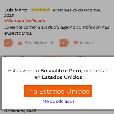
Luis Martz
Miércoles 25 de Octubre,
2023
Compra Verificada
Exelente compra sin duda alguna cumple con mis
expectativas.
7
0
Esta opinión es útil
No es útil
Neglis Marquez
Lunes 27 de
Noviembre, 2023
Compra Verificada
Estás viendo
Buscalibre Perú
, pero estás
Excelente libro de muy facil compresion. Lo
en
Estados Unidos
recomiendo.
Ir a Estados Unidos
4
0
Esta opinión es útil
No es útil
Me quedo aquí
Bees Cleaning Llc
Domingo 03 de
Diciembre, 2023