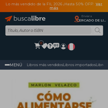
Lo más vendido de la FIL 2026 ¡Hasta 50% OFF!
Ver
más
Enviar a
CERCADO DE LIMA, Lima
0
MENÚ
Libros más vendidos
Libros importados
Libros