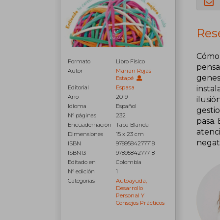
Res
Cómo 
Formato
Libro Físico
pensa
Autor
Marian Rojas
genes
Estapé
insta
Editorial
Espasa
Año
2019
ilusi
Idioma
Español
gestio
N° páginas
232
pasa.
Encuadernación
Tapa Blanda
atenci
Dimensiones
15 x 23 cm
negat
ISBN
9789584277718
ISBN13
9789584277718
Editado en
Colombia
N° edición
1
Categorías
Autoayuda,
Desarrollo
Personal Y
Consejos Prácticos