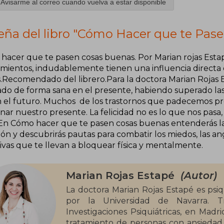
Avisarme al correo cuando vuelva a estar disponible
eña del libro "Cómo Hacer que te Pas
hacer que te pasen cosas buenas. Por Marian rojas Estap
mientos, indudablemente tienen una influencia directa 
.Recomendado del librero.Para la doctora Marian Rojas Es
lado de forma sana en el presente, habiendo superado la
ón el futuro. Muchos de los trastornos que padecemos pr
nar nuestro presente. La felicidad no es lo que nos pasa
 En Cómo hacer que te pasen cosas buenas entenderás la
ón y descubrirás pautas para combatir los miedos, las an
ivas que te llevan a bloquear física y mentalmente.
Marian Rojas Estapé
(Autor)
La doctora Marian Rojas Estapé es psiqu
por la Universidad de Navarra. T
Investigaciones Psiquiátricas, en Madri
tratamiento de personas con ansiedad, 