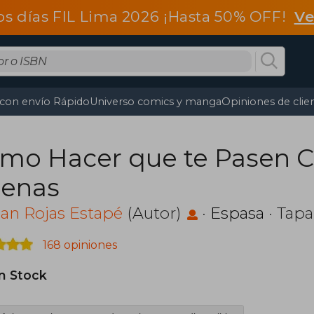
os días FIL Lima 2026 ¡Hasta 50% OFF!
Ve
 con envío Rápido
Universo comics y manga
Opiniones de clie
mo Hacer que te Pasen C
enas
an Rojas Estapé
(Autor)
·
Espasa
· Tapa
168 opiniones
in Stock