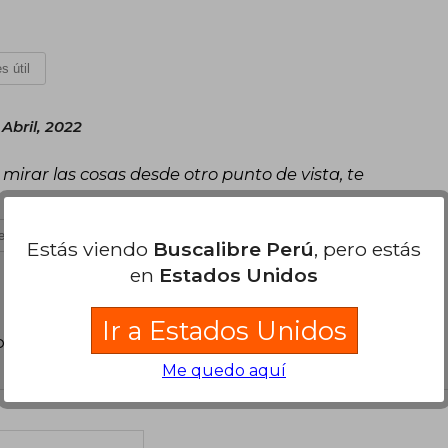
s útil
Abril, 2022
 mirar las cosas desde otro punto de vista, te
s útil
Estás viendo
Buscalibre Perú
, pero estás
en
Estados Unidos
Ir a Estados Unidos
poder agregar tu propia evaluación
.
Me quedo aquí