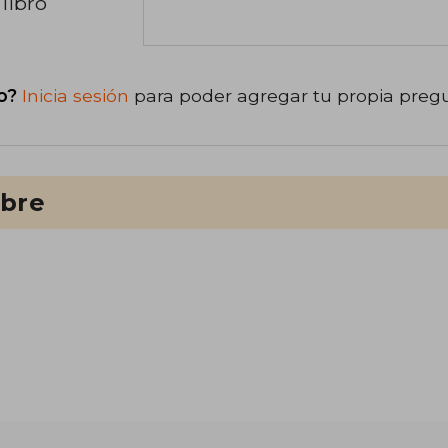
libro
o?
Inicia sesión
para poder agregar tu propia preg
ibre