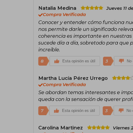
Natalia Medina
Jueves 11 d
Compra Verificada
Conocer y entender cómo funciona nues
nos permite darle un significado relevan
coherencia es importante en nuestras 
sucede día a día, sobretodo para que p
increíble.
8
3
Esta opinión es útil
No 
Martha Lucía Pérez Urrego
Compra Verificada
Se abordan temas interesantes e impor
queda con la sensación de querer pro
7
3
Esta opinión es útil
No e
Carolina Martinez
Viernes 2