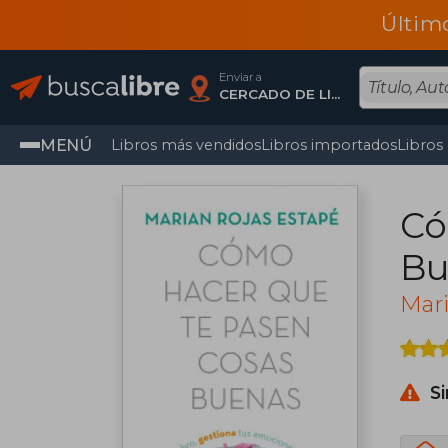
Últim
Enviar a
CERCADO DE LIMA, Lima
MENÚ
Libros más vendidos
Libros importados
Libros
Có
Bu
Mari
S