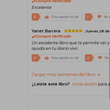
Compra Verificada
Excelente
5
1
Esta opinión es útil
No e
Yanet Barrera
Jueves 28 de 
Compra Verificada
Un excelente libro que te permite ver y
ayuda en tu diario vivir.
5
2
Esta opinión es útil
No e
Cargar más opiniones del libro
¿Leíste este libro?
Inicia sesión
para 