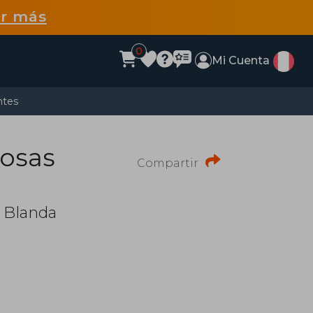
r más
0
Mi Cuenta
ntes
osas
Compartir
 Blanda