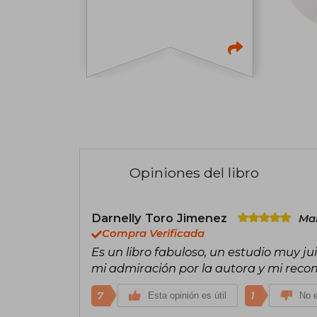
Opiniones del libro
Darnelly Toro Jimenez
Mar
Compra Verificada
Es un libro fabuloso, un estudio muy j
mi admiración por la autora y mi reco
7
1
Esta opinión es útil
No e