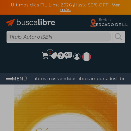
Últimos días FIL Lima 2026 ¡Hasta 50% OFF!
Ver
más
Enviar a
CERCADO DE LIMA, Lima
0
MENÚ
Libros más vendidos
Libros importados
Libros