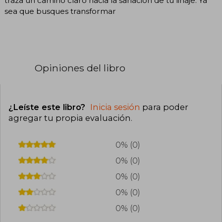
traza un camino claro hacia la sanación de tu linaje. Ya
sea que busques transformar
Opiniones del libro
¿Leíste este libro?
Inicia sesión
para poder
agregar tu propia evaluación
.
0% (0)
0% (0)
0% (0)
0% (0)
0% (0)