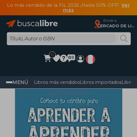
Lo más vendido de la FIL 2026 ¡Hasta 50% OFF!
Ver
más
Enviar a
CERCADO DE LIMA, Lima
0
MENÚ
Libros más vendidos
Libros importados
Libros