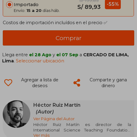
S/ 199,85
-55%
Importado
S/ 89,93
Envío:
15 a 20
días háb.
Costos de importación incluídos en el precio ✅
Comprar
Llega entre
el 28 Ago
y
el 07 Sep
a
CERCADO DE LIMA,
Lima
.
Seleccionar ubicación
Agregar a lista de
Comparte y gana
deseos
dinero
Héctor Ruiz Martín
(Autor)
Ver Página del Autor
Héctor Ruiz Martín es director de la
International Science Teaching Foundation.
Ver más
Biólogo e investigador en los campos de la