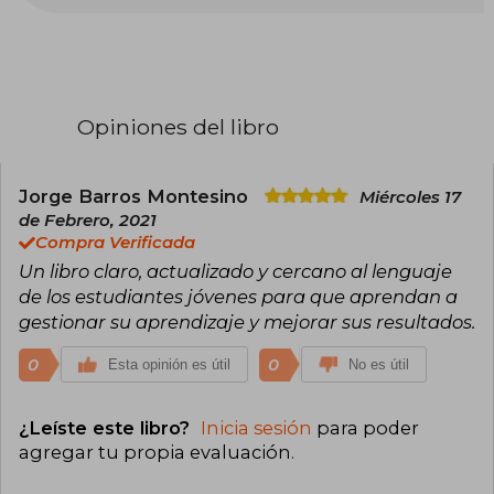
psicología cognitiva de la memoria y el
aprendizaje, ha sido profesor tanto en la
educación secundaria como en la universidad.
Su carrera científica se ha desarrollado en
centros de investigación de Estados Unidos
como la Universidad de Washington y el Jet
Opiniones del libro
Propulsion Laboratory (NASA) de California. En
los últimos quince años, ha trabajado en el
desarrollo de recursos educativos
fundamentados en la evidencia científica en
Jorge Barros Montesino
Miércoles 17
torno al aprendizaje, que han alcanzado a
de Febrero, 2021
centenares de miles de estudiantes en Europa
Compra Verificada
y América. Además, ha sido asesor de diversos
Un libro claro, actualizado y cercano al lenguaje
gobiernos e instituciones educativas en España,
Asia y Latinoamérica. Héctor Ruiz Martín es
de los estudiantes jóvenes para que aprendan a
también autor de ¿Cómo aprendemos? (Graó) y
gestionar su aprendizaje y mejorar sus resultados.
Conoce tu cerebro para aprender a aprender
(ISTF).
0
0
Esta opinión es útil
No es útil
¿Leíste este libro?
Inicia sesión
para poder
agregar tu propia evaluación
.