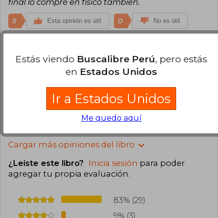
final lo compré en físico también.
5
0
Esta opinión es útil
No es útil
Vero Lewin
Lunes 09 de Septiembre,
Estás viendo
Buscalibre Perú
, pero estás
2024
Compra Verificada
en
Estados Unidos
Aun no llega, porque es preventa, pero el libro ya
lo lei en formato e-book y es precioso
Ir a Estados Unidos
5
1
Esta opinión es útil
No es útil
Me quedo aquí
Cargar más opiniones del libro
¿Leíste este libro?
Inicia sesión
para poder
agregar tu propia evaluación
.
83% (29)
9% (3)