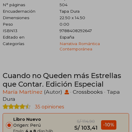
N° páginas
504
Encuadernación
Tapa Dura
Dimensiones
22.50 x 14.50
Peso
0.00
ISBN13
9788408292647
Editado en
España
Categorías
Narrativa Romántica
Contemporánea
Cuando no Queden más Estrellas
que Contar. Edición Especial
María Martínez
(Autor)
·
Crossbooks
· Tapa
Dura
35 opiniones
Libro Nuevo
S/ 114,90
-10%
Origen: Perú
S/ 103,41
Envío:
4 a 8
días háb.