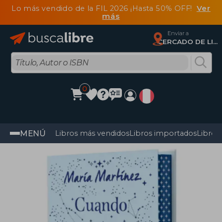
Lo más vendido de la FIL 2026 ¡Hasta 50% OFF!
Ver
más
Enviar a
CERCADO DE LIMA, Lima
0
MENÚ
Libros más vendidos
Libros importados
Libros