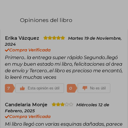
lluvia y Cuando no queden más estrellas que
contar. Historias delicadas, que tratan la
complejidad de las emociones, y temas como la
familia y la identidad. Le encanta pasar el tiempo
Opiniones del libro
entre amigos, libros y música. Últimamente
disfruta de su nueva afición por el K-pop y la
cultura coreana.
Erika Vázquez
Martes 19 de Noviembre,
2024
Compra Verificada
Primero.. la entrega super rápido Segundo..llegó
en muy buen estado mi libro, felicitaciones al área
de envío y Tercero...el libro es precioso me encantó,
lo leeré muchas veces
7
0
Esta opinión es útil
No es útil
Candelaria Monje
Miércoles 12 de
Febrero, 2025
Compra Verificada
Mi libro llegó con varias esquinas dañadas, parece