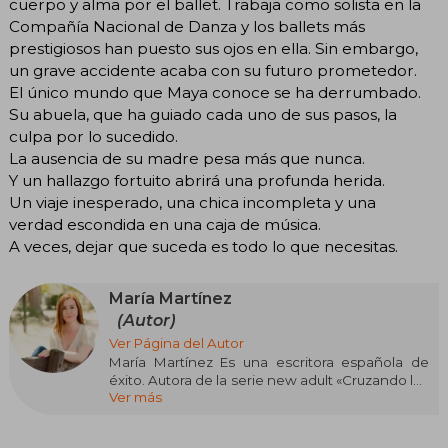
cuerpo y alma por el ballet. Trabaja como solista en la
Compañía Nacional de Danza y los ballets más
prestigiosos han puesto sus ojos en ella. Sin embargo,
un grave accidente acaba con su futuro prometedor.
El único mundo que Maya conoce se ha derrumbado.
Su abuela, que ha guiado cada uno de sus pasos, la
culpa por lo sucedido.
La ausencia de su madre pesa más que nunca.
Y un hallazgo fortuito abrirá una profunda herida.
Un viaje inesperado, una chica incompleta y una
verdad escondida en una caja de música.
A veces, dejar que suceda es todo lo que necesitas.
María Martínez
(Autor)
Ver Página del Autor
María Martínez Es una escritora española de
éxito. Autora de la serie new adult «Cruzando los
Ver más
límites» y las novelas Una canción para Novalie,
Palabras que nunca te dije, Tú y otros desastres
naturales, La fragilidad de un corazón bajo la