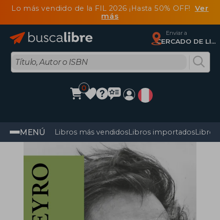
Lo más vendido de la FIL 2026 ¡Hasta 50% OFF!
Ver
más
Enviar a
CERCADO DE LIMA, Lima
0
MENÚ
Libros más vendidos
Libros importados
Libros