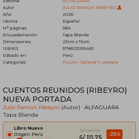
Editorial
ALFAGUARA
Autor
JULIO RAMON RIBEYRO
Año
2026
Idioma
Español
N° páginas
984
Encuadernación
Tapa Blanda
Dimensiones
23cm x 15cm
ISBN13
9786125195463
Editado en
Perú
Categorías
Ficción: General Y Literaria
CUENTOS REUNIDOS (RIBEYRO)
NUEVA PORTADA
Julio Ramon Ribeyro
(Autor) ·
ALFAGUARA
·
Tapa Blanda
Libro Nuevo
S/ 149,00
-25%
Origen: Perú
S/ 111,75