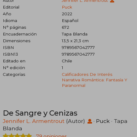
Autor
Jennifer L. Armentrout
Editorial
Puck
Año
2022
Idioma
Español
N° páginas
672
Encuadernación
Tapa Blanda
Dimensiones
13,5 x 21,3 cm
ISBN
9789567042777
ISBN13
9789567042777
Editado en
Chile
N° edición
1
Categorías
Calificadores De Interés
Narrativa Romántica: Fantasía Y
Paranormal
De Sangre y Cenizas
Jennifer L. Armentrout
(Autor)
·
Puck
· Tapa
Blanda
79 opiniones