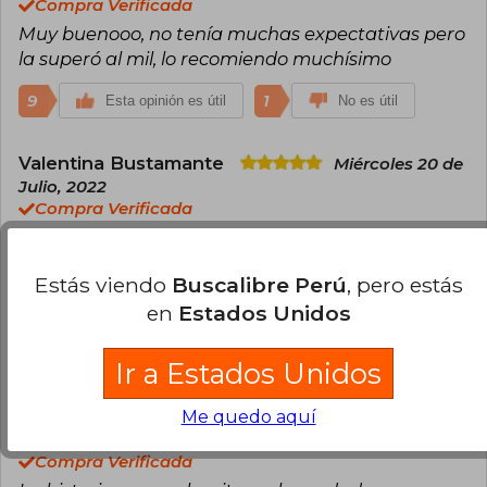
Compra Verificada
Muy buenooo, no tenía muchas expectativas pero
la superó al mil, lo recomiendo muchísimo
9
1
Esta opinión es útil
No es útil
Valentina Bustamante
Miércoles 20 de
Julio, 2022
Compra Verificada
Me llegó en excelente estado, y el libro es
buenísimo, son duda es una muy buena puerta
Estás viendo
Buscalibre Perú
, pero estás
hacia este nuevo mundo de fantasía y Poppy es
en
Estados Unidos
un excelente personaje femenino.
9
1
Esta opinión es útil
No es útil
Ir a Estados Unidos
Dayris Merino
Me quedo aquí
Martes 06 de
Septiembre, 2022
Compra Verificada