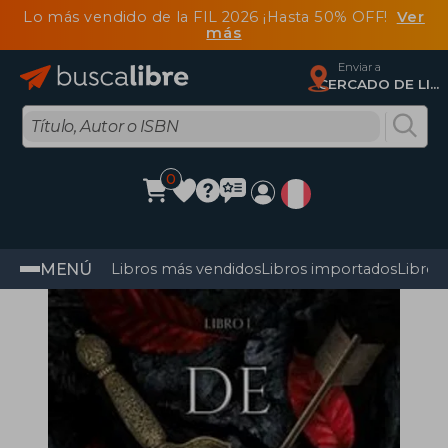
Lo más vendido de la FIL 2026 ¡Hasta 50% OFF!
Ver
más
Enviar a
CERCADO DE LIMA, Lima
0
MENÚ
Libros más vendidos
Libros importados
Libros