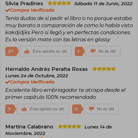
novela adulta, esta última bajo el seudónimo J.
Silvia Pradines
Sábado 11 de Junio, 2022
Lynn. Entre sus obras más celebradas destacan
Compra Verificada
las sagas Elementos Oscuros, Cazadora de
Tenía dudas de si pedir el libro o no porque estaba
Hadas y Frigid, además de novelas
muy barato a comparación de como lo había visto
autoconclusivas como Cursed o Nunca digas
siempre. Con múltiples premios y millones de
kakdjdjks Pero si llegó y en perfectas condiciones.
ejemplares vendidos, Armentrout sigue
Es la versión mate con las letras en glossy
dominando las listas de más vendidos con cada
publicación.
37
1
Esta opinión es útil
No es útil
Hernaldo Andrés Peralta Rosas
Lunes 24 de Octubre, 2022
Compra Verificada
Excelente libro embriagador te atrapa desde el
primer capítulo 100% recomendado
9
0
Esta opinión es útil
No es útil
Martina Calabrano
Lunes 14 de
Noviembre, 2022