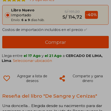
Libro Nuevo
S/ 191,20
-40%
Importado
S/ 114,72
Envío:
6 a 9
días háb.
Costos de importación incluídos en el precio ✅
Comprar
Llega entre
el 17 Ago
y
el 21 Ago
a
CERCADO DE LIMA,
Lima
.
Seleccionar ubicación
Agregar a lista de
Comparte y gana
deseos
dinero
Reseña del libro "De Sangre y Cenizas"
Una doncella… Elegida desde su nacimiento para dar