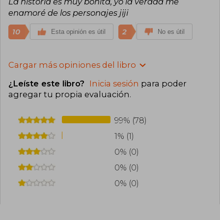
La historia es muy bonita, yo la verdad me
enamoré de los personajes jiji
10
2
Esta opinión es útil
No es útil
Cargar más opiniones del libro
¿Leíste este libro?
Inicia sesión
para poder
agregar tu propia evaluación
.
99% (78)
1% (1)
0% (0)
0% (0)
0% (0)