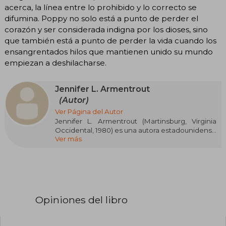
acerca, la línea entre lo prohibido y lo correcto se
difumina. Poppy no solo está a punto de perder el
corazón y ser considerada indigna por los dioses, sino
que también está a punto de perder la vida cuando los
ensangrentados hilos que mantienen unido su mundo
empiezan a deshilacharse.
Jennifer L. Armentrout
(Autor)
Ver Página del Autor
Jennifer L. Armentrout (Martinsburg, Virginia
Occidental, 1980) es una autora estadounidense
Ver más
superventas, especializada en fantasía
paranormal y young adult. Sus sagas Lux y
Covenant la catapultaron a la fama mundial.
Desde pequeña soñó con ser escritora,
redactando relatos incluso en clase de álgebra.
En 2011, logró el reconocimiento con Obsidian y
Mestiza, que debutaron en la lista del New York
Opiniones del libro
Times. Maestra del romance con elementos
sobrenaturales, ha explorado con éxito otros
géneros como el misterio, la ciencia ficción y la