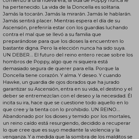
comienzo a una nueva era, la vida de Poppy nunca le
ha pertenecido. La vida de la Doncella es solitaria.
Jamás la tocarán. Jamás la mirarán. Jamás le hablarán.
Jamás sentirá placer. Mientras espera el día de su
Ascensión, preferiría estar con los guardias luchando
contra el mal que se llevó a su familia que
preparándose para que los dioses la encuentren lo
bastante digna. Pero la elección nunca ha sido suya.
UN DEBER… El futuro del reino entero recae sobre los
hombros de Poppy, algo que ni siquiera está
demasiado segura de querer para ella. Porque la
Doncella tiene corazón. Y alma. Y deseo. Y cuando
Hawke, un guardia de ojos dorados que ha jurado
garantizar su Ascensión, entra en su vida, el destino y el
deber se entremezclan con el deseo y la necesidad. Él
incita su ira, hace que se cuestione todo aquello en lo
que cree y la tienta con lo prohibido. UN REINO…
Abandonado por los dioses y temido por los mortales,
un reino caído está resurgiendo, decidido a recuperar
lo que cree que es suyo mediante la violencia y la
venganza. Y a medida que la sombra de los malditos se