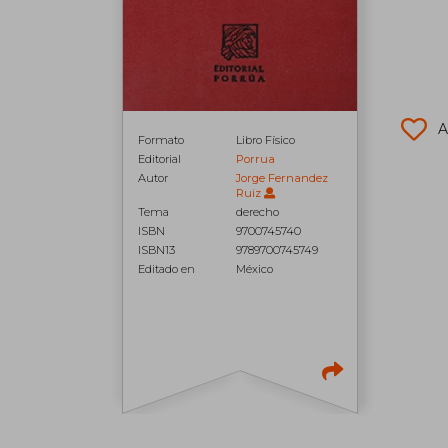
A
Formato
Libro Físico
Editorial
Porrua
Autor
Jorge Fernandez
Ruiz
Tema
derecho
ISBN
9700745740
ISBN13
9789700745749
Editado en
México