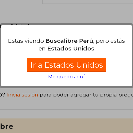
son Originales.
Estás viendo
Buscalibre Perú
, pero estás
en
Estados Unidos
Ir a Estados Unidos
libro
Me quedo aquí
o?
Inicia sesión
para poder agregar tu propia preg
ibre