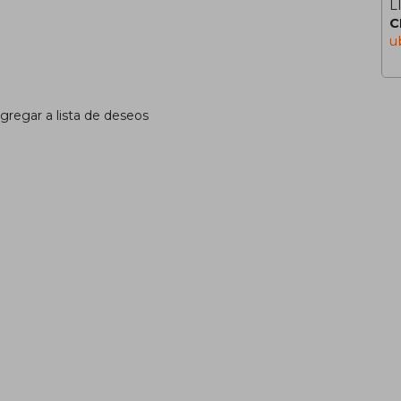
L
C
u
gregar a lista de deseos