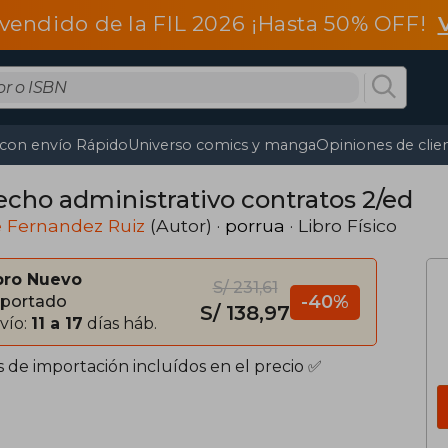
vendido de la FIL 2026 ¡Hasta 50% OFF!
 con envío Rápido
Universo comics y manga
Opiniones de clie
echo administrativo contratos 2/ed
e Fernandez Ruiz
(Autor) ·
porrua
· Libro Físico
bro Nuevo
S/ 231,61
-40%
portado
S/ 138,97
vío:
11 a 17
días háb.
s de importación incluídos en el precio ✅