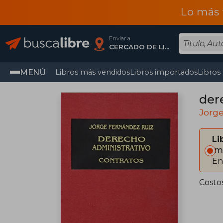
Lo más 
Enviar a
CERCADO DE LIMA, Lima
MENÚ
Libros más vendidos
Libros importados
Libros
der
Jorg
Li
Im
En
Costo