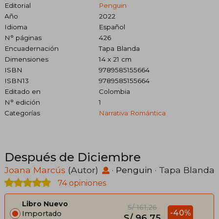
Editorial
Penguin
Año
2022
Idioma
Español
N° páginas
426
Encuadernación
Tapa Blanda
Dimensiones
14 x 21 cm
ISBN
9789585155664
ISBN13
9789585155664
Editado en
Colombia
N° edición
1
Categorías
Narrativa Romántica
Después de Diciembre
Joana Marcús
(Autor)
·
Penguin
· Tapa Blanda
74 opiniones
Libro Nuevo
S/ 161,26
-40%
Importado
S/ 96,75