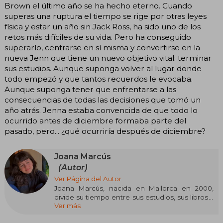
Brown el último año se ha hecho eterno. Cuando
superas una ruptura el tiempo se rige por otras leyes
física y estar un año sin Jack Ross, ha sido uno de los
retos más difíciles de su vida. Pero ha conseguido
superarlo, centrarse en sí misma y convertirse en la
nueva Jenn que tiene un nuevo objetivo vital: terminar
sus estudios. Aunque suponga volver al lugar donde
todo empezó y que tantos recuerdos le evocaba.
Aunque suponga tener que enfrentarse a las
consecuencias de todas las decisiones que tomó un
año atrás. Jenna estaba convencida de que todo lo
ocurrido antes de diciembre formaba parte del
pasado, pero... ¿qué ocurriría después de diciembre?
Joana Marcús
(Autor)
Ver Página del Autor
Joana Marcús, nacida en Mallorca en 2000,
divide su tiempo entre sus estudios, sus libros y
Ver más
sus mascotas. Desde pequeña supo que le
encantaba la escritura, aunque sus primeros