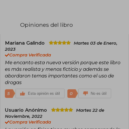
textos solo fueron pequeños relatos. No fue
hasta los trece años que se animó a publicar su
primera historia completa en Wattpad, donde
ha seguido escribiendo hasta la actualidad.
Opiniones del libro
En dos ocasiones ha sido ganadora de los
Premios Wattys por sus novelas Irresistible
propuesta en 2016 y Ciudades de Humo en 2019.
Es una de las autoras más jóvenes en conseguir
Mariana Galindo
Martes 03 de Enero,
un éxito de ventas a nivel internacional.​ En 2021
2023
Antes de diciembre se posicionó entre las 10
Compra Verificada
novelas más vendidas en diversos países.​ En el
Me encanto esta nueva versión porque este libro
2022, fue la autora más vendida solo detrás de
los libros de Harry Potter. Viajó por diversos
es más realista y menos ficticio y además se
países y ciudades para promocionar sus
abordaron temas importantes como el uso de
historias. Por ejemplo en Madrid, donde
drogas
colapsó la Gran Vía, y México, donde reunió a
cientos de lectores en la FIL de Guadalajara.
5
0
Esta opinión es útil
No es útil
Usuario Anónimo
Martes 22 de
Noviembre, 2022
Compra Verificada