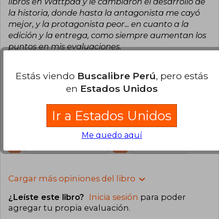
libros en Wattpad y le cambiaron el desarrollo de
la historia, donde hasta la antagonista me cayó
mejor, y la protagonista peor... en cuanto a la
edición y la entrega, como siempre aumentan los
puntos en mis evaluaciones.
1
0
Esta opinión es útil
No es útil
Estás viendo
Buscalibre Perú
, pero estás
en
Estados Unidos
Maria Laura Charris
Jueves 01 de Junio,
2023
Ir a Estados Unidos
Compra Verificada
Me encantó
Me quedo aquí
1
0
Esta opinión es útil
No es útil
Cargar más opiniones del libro
¿Leíste este libro?
Inicia sesión
para poder
agregar tu propia evaluación
.