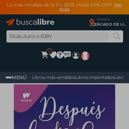
Lo más vendido de la FIL 2026 ¡Hasta 50% OFF!
Ver
más
Enviar a
CERCADO DE LIMA, Lima
0
MENÚ
Libros más vendidos
Libros importados
Libros