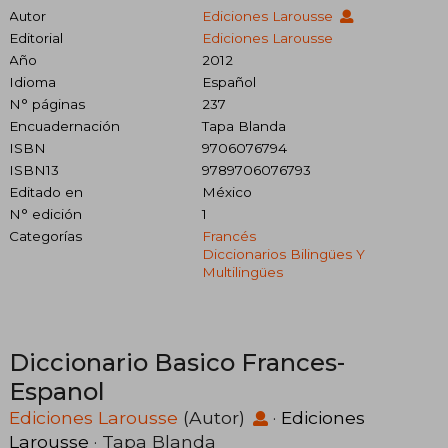
Autor
Ediciones Larousse
Editorial
Ediciones Larousse
Año
2012
Idioma
Español
N° páginas
237
Encuadernación
Tapa Blanda
ISBN
9706076794
ISBN13
9789706076793
Editado en
México
N° edición
1
Categorías
Francés
Diccionarios Bilingües Y
Multilingües
Diccionario Basico Frances-
Espanol
Ediciones Larousse
(Autor)
·
Ediciones
Larousse
· Tapa Blanda