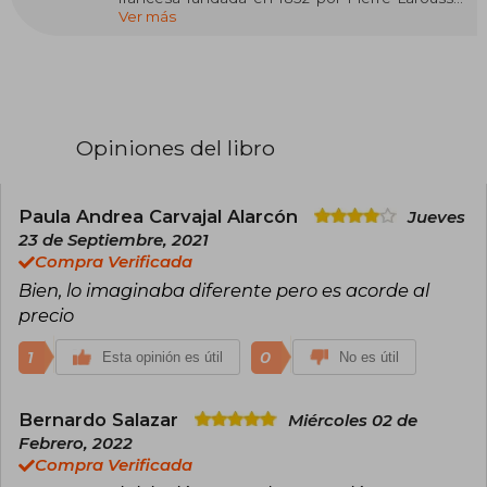
Ver más
dedicada a la difusión del conocimiento a través
de diccionarios, enciclopedias y obras
educativas. Con presencia en diversos países,
su objetivo principal es promover y divulgar el
saber en múltiples áreas del conocimiento.
Entre sus publicaciones más destacadas se
Opiniones del libro
encuentran: "Mi primer Larousse de Historia",
"Diccionario Básico Lengua Española" y
"Larousse Gastronomique en español". Estas
obras, que abarcan géneros como literatura
Paula Andrea Carvajal Alarcón
Jueves
infantil, referencia lingüística y gastronomía, se
23 de Septiembre, 2021
han consolidado como herramientas
Compra Verificada
esenciales en sus respectivos campos.
Bien, lo imaginaba diferente pero es acorde al
precio
1
0
Esta opinión es útil
No es útil
Bernardo Salazar
Miércoles 02 de
Febrero, 2022
Compra Verificada