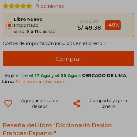
9 opiniones
Libro Nuevo
S/ 82,30
-40%
Importado
S/ 49,38
Envío:
6 a 11
días háb.
Costos de importación incluídos en el precio ✅
Comprar
Llega entre
el 17 Ago
y
el 25 Ago
a
CERCADO DE LIMA,
Lima
.
Seleccionar ubicación
Agregar a lista de
Comparte y gana
deseos
dinero
Reseña del libro "Diccionario Basico
Frances-Espanol"