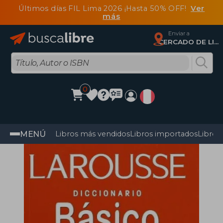
Últimos días FIL Lima 2026 ¡Hasta 50% OFF!
Ver
más
Enviar a
CERCADO DE LIMA, Lima
0
MENÚ
Libros más vendidos
Libros importados
Libros