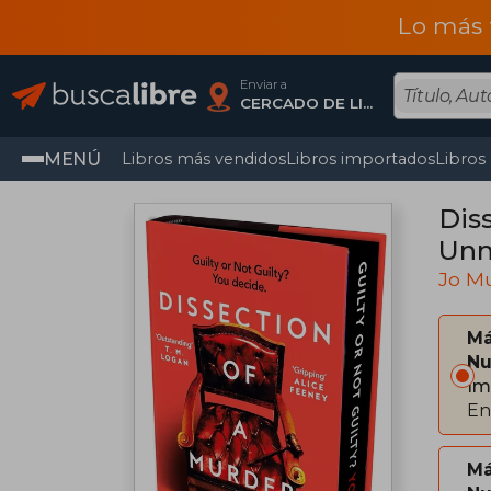
Lo más 
Enviar a
CERCADO DE LIMA, Lima
MENÚ
Libros más vendidos
Libros importados
Libros
Diss
Unm
Blo
Jo M
Má
Nu
Im
En
Má