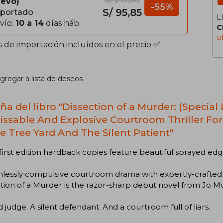
evo
-55%
S/ 95,85
portado
L
vío:
10 a 14
días háb.
C
u
s de importación incluídos en el precio ✅
gregar a lista de deseos
ña del libro "Dissection of a Murder: (Special 
ssable And Explosive Courtroom Thriller For
e Tree Yard And The Silent Patient"
first edition hardback copies feature beautiful sprayed edge
lessly compulsive courtroom drama with expertly-crafted 
tion of a Murder is the razor-sharp debut novel from Jo Mu
 judge. A silent defendant. And a courtroom full of liars.