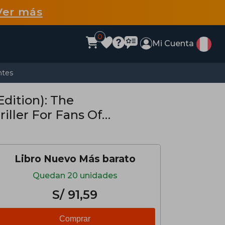
Ver más
0
Mi Cuenta
ntes
Edition): The
ller For Fans Of
ilent Patient
Libro Nuevo Más barato
Quedan 20 unidades
S/ 91,59
Comprar