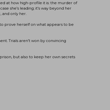
d at how high-profile it is: the murder of
case she’s leading; it’s way beyond her
, and only her.
 to prove herself on what appears to be
ent. Trials aren’t won by convincing
f prison, but also to keep her own secrets