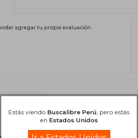
poder agregar tu propia evaluación
.
el libro
Estás viendo
Buscalibre Perú
, pero estás
en
Estados Unidos
Ir a Estados Unidos
son Originales.