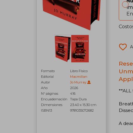
Nu
Im
En
Costo
A
Rese
Unmi
Formato
Libro Físico
Editorial
Macmillan
Appl
Autor
Jo Murray
Año
2026
**ALL 
N° páginas
416
Encuadernación
Tapa Dura
Breath
Dimensiones
23.40 x 15.30 cm
Dissec
ISBN13
9781035072682
A dead