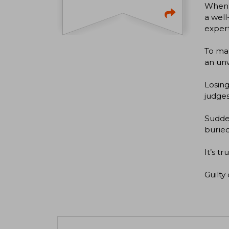
When L
a well
expert
To mak
an un
Losing
judges
Sudden
buried
It’s t
Guilty 