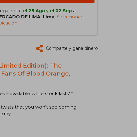
lega entre
el 25 Ago
y
el 02 Sep
a
ERCADO DE LIMA, Lima
.
Seleccionar
bicación
Comparte y gana dinero
Limited Edition): The
 Fans Of Blood Orange,
s – available while stock lasts**
twists that you won't see coming,
rray.