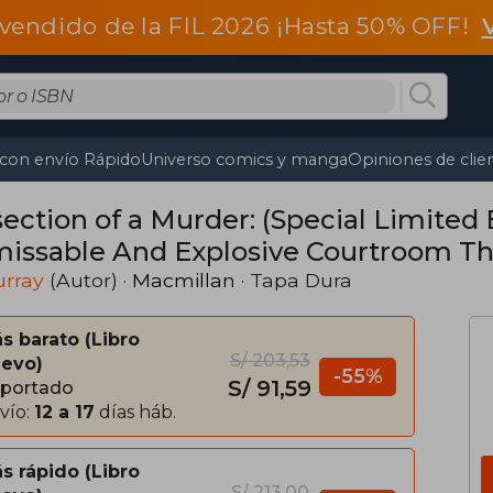
vendido de la FIL 2026 ¡Hasta 50% OFF!
 con envío Rápido
Universo comics y manga
Opiniones de clie
ection of a Murder: (Special Limited 
issable And Explosive Courtroom Thri
od Orange, Apple Tree Yard And The S
urray
(Autor) ·
Macmillan
· Tapa Dura
s barato
Libro
S/ 203,53
evo
-55%
S/ 91,59
portado
vío:
12 a 17
días háb.
s rápido
Libro
S/ 213,00