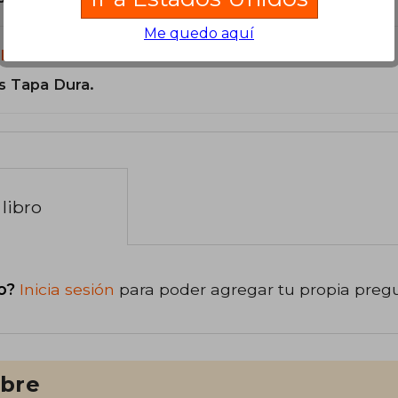
Me quedo aquí
libro?
s Tapa Dura.
libro
o?
Inicia sesión
para poder agregar tu propia preg
ibre