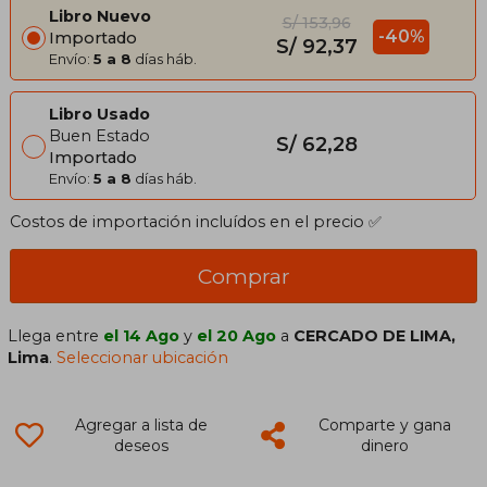
Libro Nuevo
S/ 153,96
-40%
Importado
S/ 92,37
Envío:
5 a 8
días háb.
Libro Usado
Buen Estado
S/ 62,28
Importado
Envío:
5 a 8
días háb.
Costos de importación incluídos en el precio ✅
Comprar
Llega entre
el 14 Ago
y
el 20 Ago
a
CERCADO DE LIMA,
Lima
.
Seleccionar ubicación
Agregar a lista de
Comparte y gana
deseos
dinero