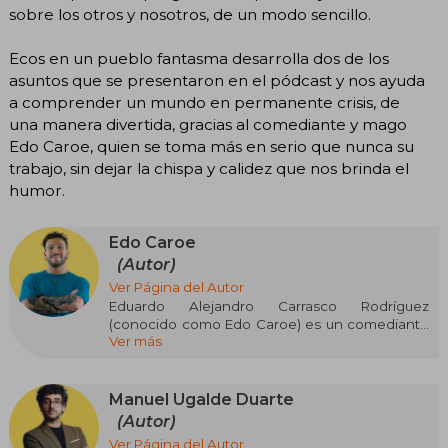
sobre los otros y nosotros, de un modo sencillo.
Ecos en un pueblo fantasma desarrolla dos de los
asuntos que se presentaron en el pódcast y nos ayuda
a comprender un mundo en permanente crisis, de
una manera divertida, gracias al comediante y mago
Edo Caroe, quien se toma más en serio que nunca su
trabajo, sin dejar la chispa y calidez que nos brinda el
humor.
Edo Caroe
(Autor)
Ver Página del Autor
Eduardo Alejandro Carrasco Rodríguez
(conocido como Edo Caroe) es un comediante
Ver más
y mago chileno.
También se ha desempeñado como locutor de
radio.
Manuel Ugalde Duarte
(Autor)
Ver Página del Autor