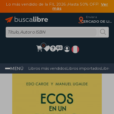
Lo más vendido de la FIL 2026 ¡Hasta 50% OFF!
Ver
más
Enviar a
CERCADO DE LIMA, Lima
0
MENÚ
Libros más vendidos
Libros importados
Libros