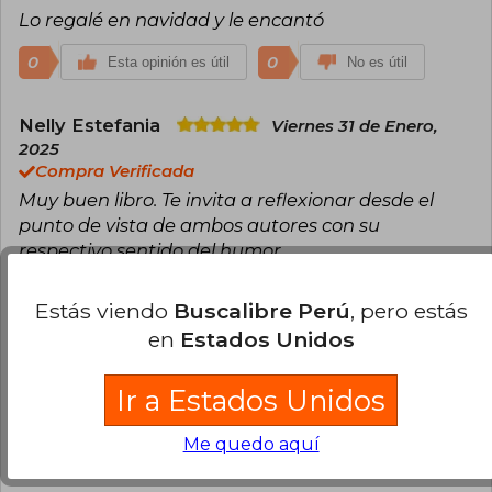
Lo regalé en navidad y le encantó
0
0
Esta opinión es útil
No es útil
Nelly Estefania
Viernes 31 de Enero,
2025
Compra Verificada
Muy buen libro. Te invita a reflexionar desde el
punto de vista de ambos autores con su
respectivo sentido del humor.
0
0
Esta opinión es útil
No es útil
Estás viendo
Buscalibre Perú
, pero estás
en
Estados Unidos
Nicolás Bastías
Viernes 29 de
Noviembre, 2024
Ir a Estados Unidos
Muy buen libro del dúo del sex!
Me quedo aquí
13
0
Esta opinión es útil
No es útil