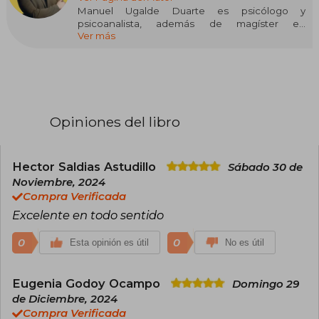
Manuel Ugalde Duarte es psicólogo y
psicoanalista, además de magíster en
Ver más
Pensamiento Contemporáneo por la
Universidad Diego Portales. Actualmente, es
profesor adjunto en el Departamento de
Psiquiatría y Salud Mental Norte de la Facultad
de Medicina de la Universidad de Chile y
coordina la Unidad de Filosofía y Humanidades
de la Psiquiatría en la Clínica Psiquiátrica
Opiniones del libro
Universitaria de la misma Universidad.
Su trabajo se enfoca en el diálogo
interdisciplinario entre fenomenología, filosofía,
Hector Saldias Astudillo
Sábado 30 de
psicoanálisis y psicopatología. Fundó y dirige
Noviembre, 2024
Ciudad Literaria, una organización de la
Compra Verificada
sociedad civil interesada en el fomento de la
Excelente en todo sentido
lectura y del patrimonio cultural inmaterial.
0
0
Esta opinión es útil
No es útil
Eugenia Godoy Ocampo
Domingo 29
de Diciembre, 2024
Compra Verificada