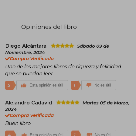
desde 2014. Es autor de The Almanack of Naval
Ravikant (con más de un millón de ejemplares
vendidos) y presenta el podcast Smart Friends.
También invierte en empresas tecnológicas en
fase inicial.
Opiniones del libro
Diego Alcántara
Sábado 09 de
Noviembre, 2024
Compra Verificada
Uno de los mejores libros de riqueza y felicidad
que se puedan leer
5
1
Esta opinión es útil
No es útil
Alejandro Cadavid
Martes 05 de Marzo,
2024
Compra Verificada
Buen libro
4
1
Esta opinión es útil
No es útil