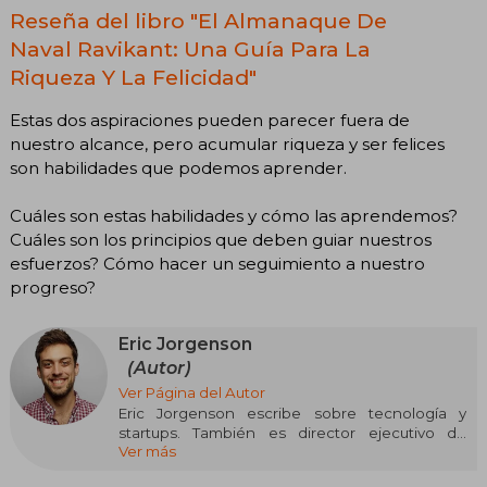
Reseña del libro "El Almanaque De
Naval Ravikant: Una Guía Para La
Riqueza Y La Felicidad"
Estas dos aspiraciones pueden parecer fuera de
nuestro alcance, pero acumular riqueza y ser felices
son habilidades que podemos aprender.
Cuáles son estas habilidades y cómo las aprendemos?
Cuáles son los principios que deben guiar nuestros
esfuerzos? Cómo hacer un seguimiento a nuestro
progreso?
Eric Jorgenson
(Autor)
Ver Página del Autor
Eric Jorgenson escribe sobre tecnología y
startups. También es director ejecutivo de
Ver más
Scribe Media. Su blog ha educado y
entretenido a más de un millón de lectores