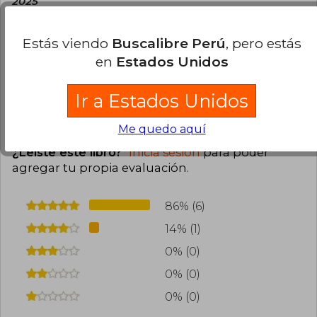
2025
Compra Verificada
Excelente todo, el libro perfecto, tanto físicamente
Estás viendo
Buscalibre Perú
, pero estás
como su contenido!
en
Estados Unidos
0
0
Esta opinión es útil
No es útil
Ir a Estados Unidos
Cargar más opiniones del libro
Me quedo aquí
¿Leíste este libro?
Inicia sesión
para poder
agregar tu propia evaluación
.
86% (6)
14% (1)
0% (0)
0% (0)
0% (0)