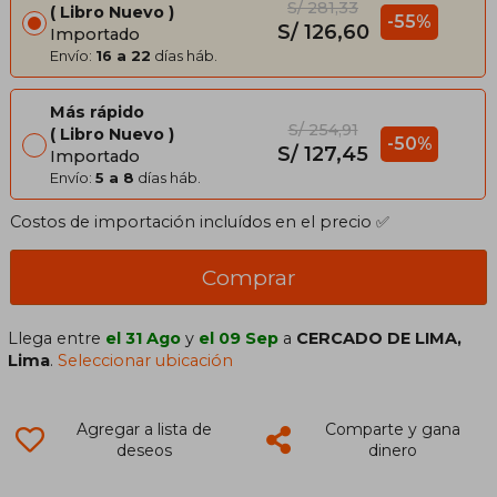
S/ 281,33
Libro Nuevo
-55%
S/ 126,60
Importado
Envío:
16 a 22
días háb.
Más rápido
S/ 254,91
Libro Nuevo
-50%
S/ 127,45
Importado
Envío:
5 a 8
días háb.
Costos de importación incluídos en el precio ✅
Comprar
Llega entre
el 31 Ago
y
el 09 Sep
a
CERCADO DE LIMA,
Lima
.
Seleccionar ubicación
Agregar a lista de
Comparte y gana
deseos
dinero