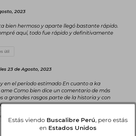
gosto, 2023
sta bien hermoso y aparte llegó bastante rápido.
ompré aquí, todo fue rápido y definitivamente
s útil
les 23 de Agosto, 2023
s y en el período estimado En cuanto a ka
 lo ame Como bien dice un comentario de más
s a grandes rasgos parte de la historia y con
le
es útil
Estás viendo
Buscalibre Perú
, pero estás
en
Estados Unidos
Martes 29 de Agosto, 2023