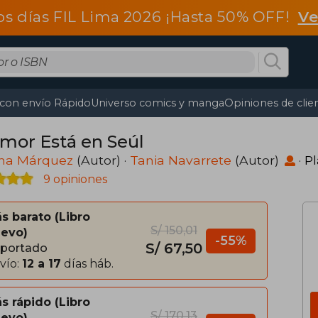
os días FIL Lima 2026 ¡Hasta 50% OFF!
Ve
 con envío Rápido
Universo comics y manga
Opiniones de clie
Amor Está en Seúl
ina Márquez
(Autor) ·
Tania Navarrete
(Autor)
·
P
9 opiniones
s barato
Libro
S/ 150,01
evo
-55%
S/ 67,50
portado
vío:
12 a 17
días háb.
s rápido
Libro
S/ 170,13
evo