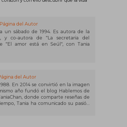
corazón y con ello descubrir que la vida
 Página del Autor
a un sábado de 1994. Es autora de la
 y co-autora de "La secretaria del
e "El amor está en Seúl", con Tania
a Gráfica Joven 2019 de la Secretaría
xcelencia en Cómic del Festival Pixelatl,
y segundo lugar de la convocatoria
Página del Autor
988. En 2014 se convirtió en la imagen
 mismo año fundó el blog Hablemos de
TaniaChan, donde comparte reseñas de
 tiempo, Tania ha comunicado su pasión
s dramas coreanos y sus experiencias de
ertido en un referente en Latinoamérica