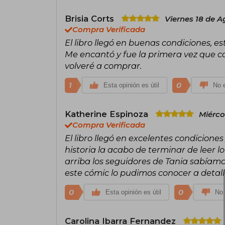
Brisia Corts
Viernes 18 de A
Compra Verificada
El libro llegó en buenas condiciones, e
Me encantó y fue la primera vez que c
volveré a comprar.
1
0
Esta opinión es útil
No e
Katherine Espinoza
Miérco
Compra Verificada
El libro llegó en excelentes condicione
historia la acabo de terminar de leer
arriba los seguidores de Tania sabíamo
este cómic lo pudimos conocer a detal
0
0
Esta opinión es útil
No 
Carolina Ibarra Fernandez