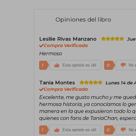
Opiniones del libro
Lesliie Rivas Manzano
Jue
Compra Verificada
Hermoso
1
0
Esta opinión es útil
No e
Tania Montes
Lunes 14 de 
Compra Verificada
Excelente, me gusto mucho y me quede
hermosa historia, ya conocíamos lo gen
manera en la que expusieron todo lo 
quienes con fans de TaniaChan, espero
1
0
Esta opinión es útil
No e