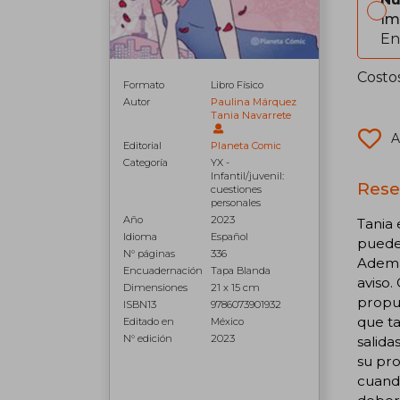
Im
En
Costo
Formato
Libro Físico
Autor
Paulina Márquez
Tania Navarrete
A
Editorial
Planeta Comic
Categoría
YX -
Infantil/juvenil:
Rese
cuestiones
personales
Año
2023
Tania 
Idioma
Español
puede 
N° páginas
336
Además
Encuadernación
Tapa Blanda
aviso.
Dimensiones
21 x 15 cm
propue
ISBN13
9786073901932
que t
Editado en
México
N° edición
2023
salida
su pro
cuando