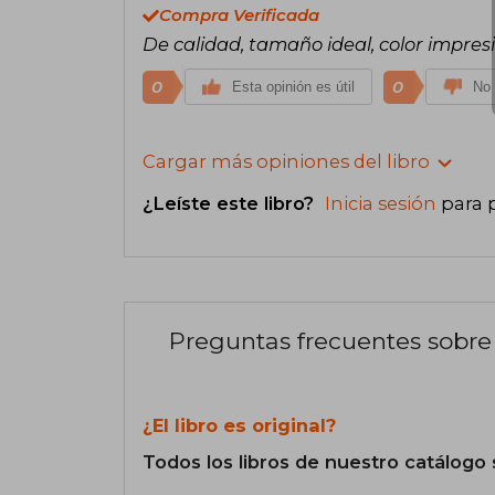
Compra Verificada
De calidad, tamaño ideal, color impre
0
0
Esta opinión es útil
No 
Cargar más opiniones del libro
¿Leíste este libro?
Inicia sesión
para 
Preguntas frecuentes sobre 
¿El libro es original?
Todos los libros de nuestro catálogo 