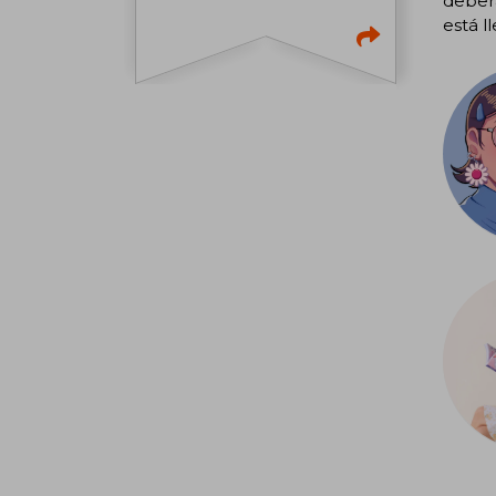
deberá
está l