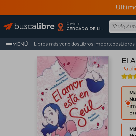
Últim
Enviar a
CERCADO DE LIMA, Lima
MENÚ
Libros más vendidos
Libros importados
Libros
El 
Paul
Má
Nu
Im
En
Má
Nu