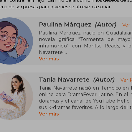
 encontrar el mejor camino para cumplir los deseos de su 
lena de sorpresas para quienes se atreven a soñar.
Paulina Márquez
(Autor)
Ver
Paulina Márquez nació en Guadalajar
novela gráfica "Tormenta de mayo",
inframundo", con Montse Reads, y d
Navarrete.
Ver más
Ganadora del Premio Nacional de Novel
de Cultura de México y el Chinelo a la E
autora de un Original de WEBTOON 
Tania Navarrete
(Autor)
Ver 
Secuenciarte Pixelatl 2020.
Tania Navarrete nació en Tampico en 1
online para DramaFever Latino. En el
doramas y el canal de YouTube Hello
sus k-dramas favoritos. A lo largo del
por la cultura asiática, su amor por lo
Ver más
vida en su canal; todo esto la ha conv
sobre la cultura asiática.