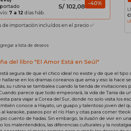
-40%
S/ 102,08
portado
L
vío:
7 a 12
días háb.
C
u
s de importación incluídos en el precio ✅
gregar a lista de deseos
ña del libro "El Amor Está en Seúl"
está segura de que el chico ideal no existe y de que el tip
hallarse en los dramas coreanos que ama y eso la hace se
, su rutina se tambalea cuando la tienda de invitaciones pa
 Cuando parece que todo empeorará, la vida de Tania da un
sta para viajar a Corea del Sur, donde no solo visita los es
ambién conoce a Hayato, un guapo y talentoso joven del 
s al karaoke, paseos por el río Han y citas para comer tteokb
pio cuento de hadas. Sin embargo, la ilusión de vivir en u
 los malentendidos, las diferencias culturales y la nostalgi