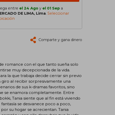
lega entre
el 24 Ago
y
el 01 Sep
a
ERCADO DE LIMA, Lima
.
Seleccionar
bicación
Comparte y gana dinero
o de romance con el que tanto sueña solo
ntirse muy decepcionada de la vida.
ra la que trabaja decide cerrar sin previo
 giro al recibir sorpresivamente una
cenarios de sus k-dramas favoritos, sino
que se enamora completamente. Entre
okki, Tania siente que al fin está viviendo
na fantasía se desvanece poco a poco,
a por su hogar se acrecientan. Tania