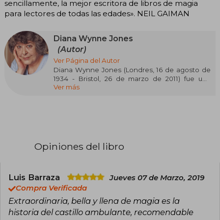
sencillamente, la mejor escritora de libros de magia
para lectores de todas las edades». NEIL GAIMAN
Diana Wynne Jones
(Autor)
Ver Página del Autor
Diana Wynne Jones (Londres, 16 de agosto de
1934 - Bristol, 26 de marzo de 2011)​ fue una
Ver más
escritora británica, principalmente de novelas
de fantasía para niños y adultos, así como una
pequeña cantidad de no ficción. Algunos de sus
trabajos más conocidos incluyen las series de
Chrestomanci y El castillo ambulante. Escribió
más de cuarenta libros desde que publicó
profesionalmente por primera vez en 1973,
Opiniones del libro
además de sus obras de teatro.
Luis Barraza
Jueves 07 de Marzo, 2019
Compra Verificada
Extraordinaria, bella y llena de magia es la
historia del castillo ambulante, recomendable