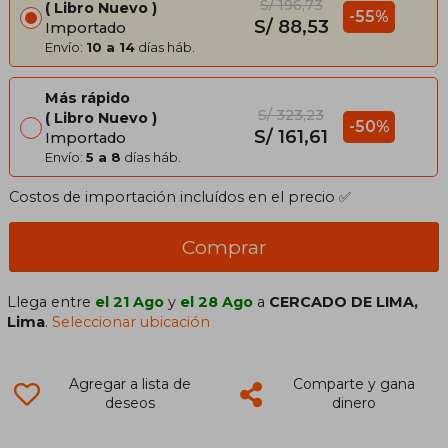
S/ 196,73
Libro Nuevo
-55%
S/ 88,53
Importado
Envío:
10 a 14
días háb.
Más rápido
S/ 323,23
Libro Nuevo
-50%
S/ 161,61
Importado
Envío:
5 a 8
días háb.
Costos de importación incluídos en el precio ✅
Comprar
Llega entre
el 21 Ago
y
el 28 Ago
a
CERCADO DE LIMA,
Lima
.
Seleccionar ubicación
Agregar a lista de
Comparte y gana
deseos
dinero