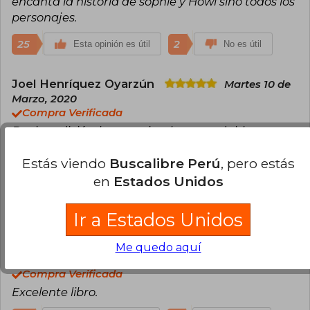
encanta la historia de sophie y Howl sino todos los
personajes.
25
2
Esta opinión es útil
No es útil
Joel Henríquez Oyarzún
Martes 10 de
Marzo, 2020
Compra Verificada
Bonita edición, lectura simple y agradable, voy a
hacerme con los otros de la saga y seguir
Estás viendo
Buscalibre Perú
, pero estás
comprando libros de Diana Wynne. Es una
excelente escritora.
en
Estados Unidos
19
2
Esta opinión es útil
No es útil
Ir a Estados Unidos
Nicolás Silva
Miércoles 25 de Marzo,
Me quedo aquí
2020
Compra Verificada
Excelente libro.