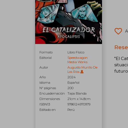
A
Reseñ
Formato
Libro Físico
"El Ca
Editorial
Speedwagon
Media Works
situac
Autor
Augusto Murillo De
futuro
Los Ríos
Año
2024
Idioma
Español
N° páginas
200
Encuadernación
Tapa Blanda
Dimensiones
21cm x 14.8cm
ISBN13
9786124970979
Editado en
Perú