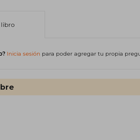
libro
o?
Inicia sesión
para poder agregar tu propia preg
ibre