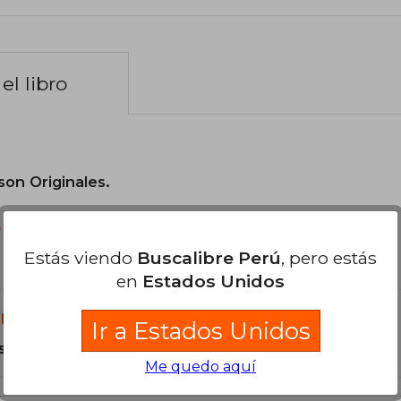
el libro
son Originales.
?
Estás viendo
Buscalibre Perú
, pero estás
en
Estados Unidos
libro?
Ir a Estados Unidos
s Tapa Blanda.
Me quedo aquí