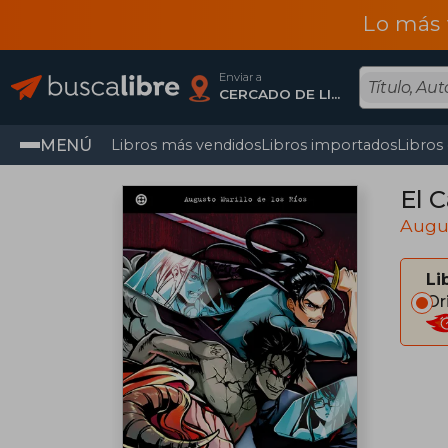
Lo más 
Enviar a
CERCADO DE LIMA, Lima
MENÚ
Libros más vendidos
Libros importados
Libros
El C
Augus
Li
Or