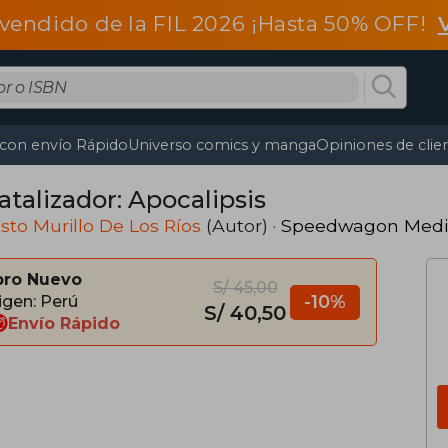
vendido de la FIL 2026 ¡Hasta 50% OFF!
 con envío Rápido
Universo comics y manga
Opiniones de clie
atalizador: Apocalipsis
to Murillo De Los Ríos
(Autor) ·
Speedwagon Medi
bro Nuevo
S/ 45,00
-10%
igen: Perú
S/ 40,50
Envío Rápido