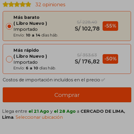
32 opiniones
Más barato
S/ 228,40
Libro Nuevo
-55%
S/ 102,78
Importado
Envío:
10 a 14
días háb.
Más rápido
S/ 353,63
Libro Nuevo
-50%
S/ 176,82
Importado
Envío:
6 a 10
días háb.
Costos de importación incluídos en el precio ✅
Comprar
Llega entre
el 21 Ago
y
el 28 Ago
a
CERCADO DE LIMA,
Lima
.
Seleccionar ubicación