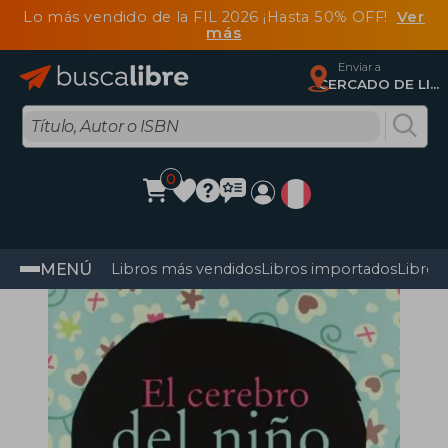
Lo más vendido de la FIL 2026 ¡Hasta 50% OFF!
Ver
más
Enviar a
CERCADO DE LIMA, Lima
0
MENÚ
Libros más vendidos
Libros importados
Libros