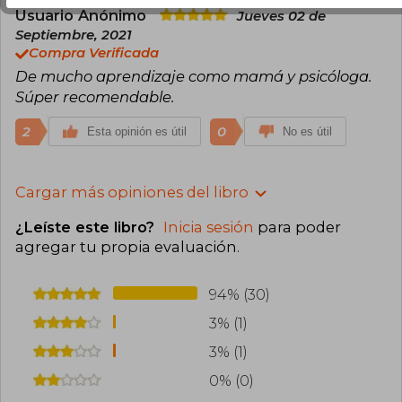
Usuario Anónimo
Jueves 02 de
Septiembre, 2021
Compra Verificada
De mucho aprendizaje como mamá y psicóloga.
Súper recomendable.
2
0
Esta opinión es útil
No es útil
Cargar más opiniones del libro
¿Leíste este libro?
Inicia sesión
para poder
agregar tu propia evaluación
.
94% (30)
3% (1)
3% (1)
0% (0)