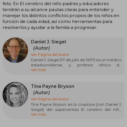
feliz. En El cerebro del niño padres y educadores
tendrán a su alcance pautas claras para entender y
manejar los distintos conflictos propios de los niños en
función de cada edad, así como herramientas para
resolverlos y ayudar a la familia a progresar.
Daniel J. Siegel
(Autor)
Ver Página del Autor
Daniel J. Siegel (17 de julio de 1957) es un médico
estadounidense; y, profesor clínico de
Ver más
psiquiatría en la Escuela de Medicina de la
Universidad de California en Los Ángeles
(UCLA), dentro de la Facultad del Center for
Culture, Brain, and Development y es codirector
Tina Payne Bryson
del Mindful Awareness Research Center.
(Autor)
Es conocido por su libro Cerebro y mindfulness.
Ver Página del Autor
Tina Payne Bryson es la coautora (con Daniel J.
Siegel) del superventas El cerebro del niño
Ver más
(traducido a dieciocho idiomas) y de Disciplina
sin lágrimas. Es pediatra y psicoterapeuta de
adolescentes, directora de estilos parentales