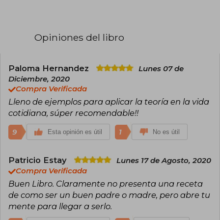
en el Instituto Mindsight y especialista en
desarrollo infantil en la Escuela Saint Mark de
Altadena, California. Pronuncia conferencias y
dirige talleres para padres, educadores y
Opiniones del libro
clínicos de todo el mundo. La doctora Bryson
obtuvo su doctorado en la Universidad del Sur
de California y vive cerca de Los Ángeles con su
esposo y tres hijos.
Paloma Hernandez
Lunes 07 de
Diciembre, 2020
Compra Verificada
Lleno de ejemplos para aplicar la teoría en la vida
cotidiana, súper recomendable!!
9
1
Esta opinión es útil
No es útil
Patricio Estay
Lunes 17 de Agosto, 2020
Compra Verificada
Buen Libro. Claramente no presenta una receta
de como ser un buen padre o madre, pero abre tu
mente para llegar a serlo.