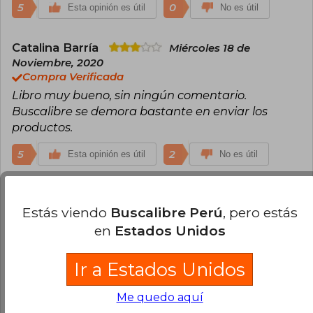
5
0
Esta opinión es útil
No es útil
Catalina Barría
Miércoles 18 de
Noviembre, 2020
Compra Verificada
Libro muy bueno, sin ningún comentario.
Buscalibre se demora bastante en enviar los
productos.
5
2
Esta opinión es útil
No es útil
Luzvenia Torres
Miércoles 01 de
Septiembre, 2021
Estás viendo
Buscalibre Perú
, pero estás
Compra Verificada
en
Estados Unidos
Excelente...muy recomendable para padres y
educadores. Llego en el plazo estipulado.
Ir a Estados Unidos
3
0
Esta opinión es útil
No es útil
Me quedo aquí