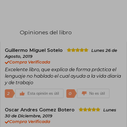
contrainteligencia y lucha contra el terrorismo,
llevó la aplicación práctica de la ciencia de la
comunicación no verbal a niveles nunca
alcanzados. Tras dejar el FBI, sus conocimientos
prácticos en este campo lo han convertido en
el especialista más solicitado por los directivos
Opiniones del libro
de grandes empresas en todo el mundo.
Actualmente, además de realizar trabajos de
consultoría para grandes corporaciones, es
profesor de la Univ. Saint Leo de Florida, un
Guillermo Miguel Sotelo
Lunes 26 de
aclamado conferenciante y un prolífico escritor
Agosto, 2019
que colabora con importantes medios de
Compra Verificada
comunicación y ha publicado varios libros de
éxito.
Excelente libro, que explica de forma práctica el
lenguaje no hablado el cual ayuda a la vida diaria
y de trabajo
2
0
Esta opinión es útil
No es útil
Oscar Andres Gomez Botero
Lunes
30 de Diciembre, 2019
Compra Verificada