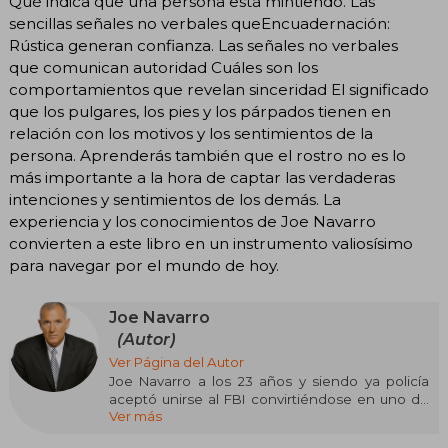
Qué indica que una persona está mintiendo. Las
sencillas señales no verbales queEncuadernación:
Rústica generan confianza. Las señales no verbales
que comunican autoridad Cuáles son los
comportamientos que revelan sinceridad El significado
que los pulgares, los pies y los párpados tienen en
relación con los motivos y los sentimientos de la
persona. Aprenderás también que el rostro no es lo
más importante a la hora de captar las verdaderas
intenciones y sentimientos de los demás. La
experiencia y los conocimientos de Joe Navarro
convierten a este libro en un instrumento valiosísimo
para navegar por el mundo de hoy.
Joe Navarro
(Autor)
Ver Página del Autor
Joe Navarro a los 23 años y siendo ya policía
aceptó unirse al FBI convirtiéndose en uno de
Ver más
los agentes más jóvenes de este organismo. En
los 25 años que trabajó allí como supervisor de