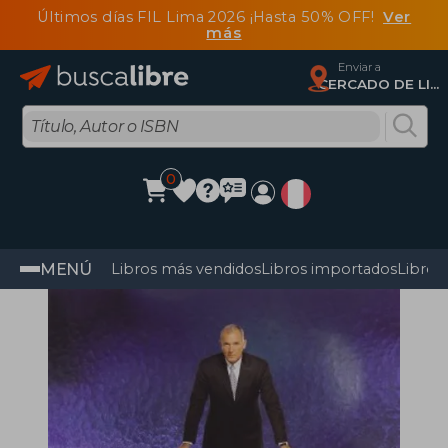
Últimos días FIL Lima 2026 ¡Hasta 50% OFF!
Ver
más
Enviar a
CERCADO DE LIMA, Lima
0
MENÚ
Libros más vendidos
Libros importados
Libros