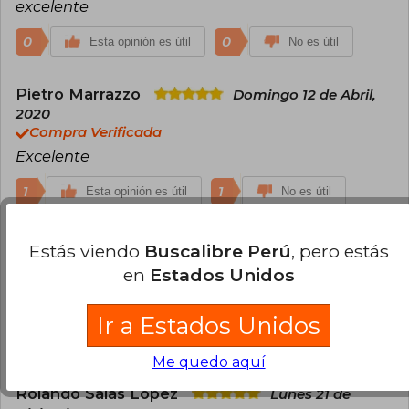
excelente
0
0
Esta opinión es útil
No es útil
Pietro Marrazzo
Domingo 12 de Abril,
2020
Compra Verificada
Excelente
1
1
Esta opinión es útil
No es útil
Carolina Quintanal
Jueves 21 de Mayo,
Estás viendo
Buscalibre Perú
, pero estás
2020
en
Estados Unidos
Compra Verificada
Muy bueno
Ir a Estados Unidos
0
0
Esta opinión es útil
No es útil
Me quedo aquí
Rolando Salas Lopez
Lunes 21 de