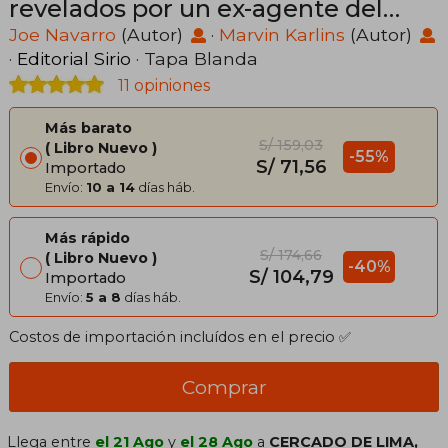
revelados por un ex-agente del
F.B.I.
Joe Navarro
(Autor)
·
Marvin Karlins
(Autor)
·
Editorial Sirio
· Tapa Blanda
11 opiniones
Más barato
S/ 159,03
Libro Nuevo
-55%
S/ 71,56
Importado
Envío:
10 a 14
días háb.
Más rápido
S/ 174,66
Libro Nuevo
-40%
S/ 104,79
Importado
Envío:
5 a 8
días háb.
Costos de importación incluídos en el precio ✅
Comprar
Llega entre
el 21 Ago
y
el 28 Ago
a
CERCADO DE LIMA,