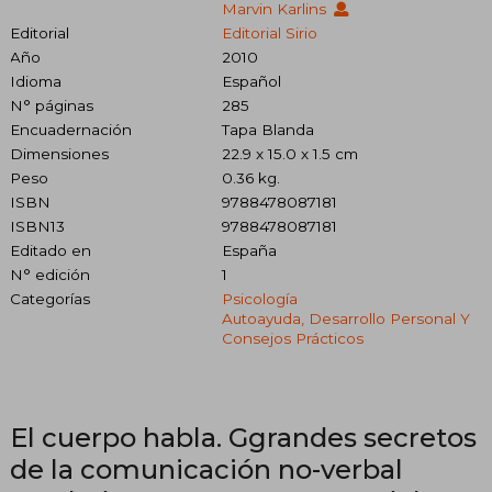
Marvin Karlins
Editorial
Editorial Sirio
Año
2010
Idioma
Español
N° páginas
285
Encuadernación
Tapa Blanda
Dimensiones
22.9 x 15.0 x 1.5 cm
Peso
0.36 kg.
ISBN
9788478087181
ISBN13
9788478087181
Editado en
España
N° edición
1
Categorías
Psicología
Autoayuda, Desarrollo Personal Y
Consejos Prácticos
El cuerpo habla. Ggrandes secretos
de la comunicación no-verbal