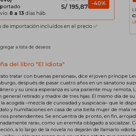
-40%
S/ 195,87
portado
L
vío:
8 a 13
días háb.
C
u
s de importación incluídos en el precio ✅
gregar a lista de deseos
a del libro "El Idiota"
ito tratar con buenas personas», dice el joven príncipe Lev
burgo, después de pasar cuatro años en un sanatorio suiz
dinero y su única esperanza es una pariente muy remota, L
 general retirado y madre de tres hijas. El mismo día de su
la acogida –mezcla de curiosidad y suspicacia– que le disp
alo y humillaciones en casa de una bella mujer de mala re
rios pretendientes. Se encuentra de pronto, en fin, arroj
adamente rara», como un eremita obligado a socializar. C
reción, a lo largo de la novela no dejarán de llamarlo «idiot