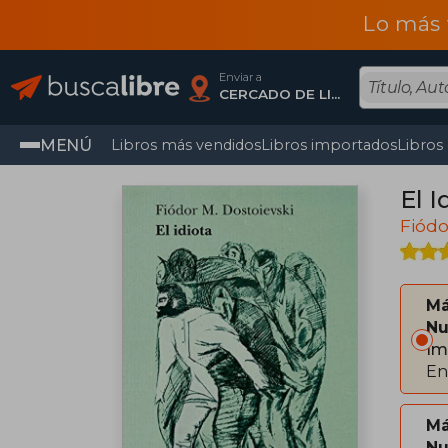
Lo más 
Enviar a
CERCADO DE LIMA, Lima
MENÚ
Libros más vendidos
Libros importados
Libros
El I
Fiódo
Má
Nu
Im
En
Má
Nu