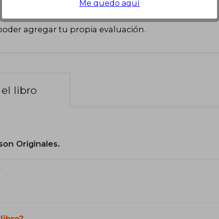
Me quedo aquí
poder agregar tu propia evaluación
.
el libro
son Originales.
?
libro?