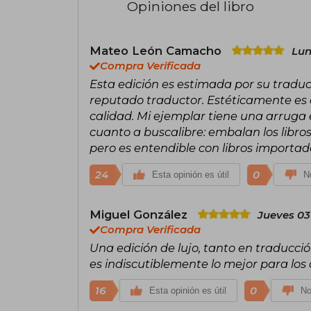
Opiniones del libro
Mateo León Camacho
Lun
Compra Verificada
Esta edición es estimada por su traduc
reputado traductor. Estéticamente es 
calidad. Mi ejemplar tiene una arruga 
cuanto a buscalibre: embalan los libro
pero es entendible con libros importad
24
0
Esta opinión es útil
No
Miguel González
Jueves 03
Compra Verificada
Una edición de lujo, tanto en traducci
es indiscutiblemente lo mejor para los c
16
0
Esta opinión es útil
No