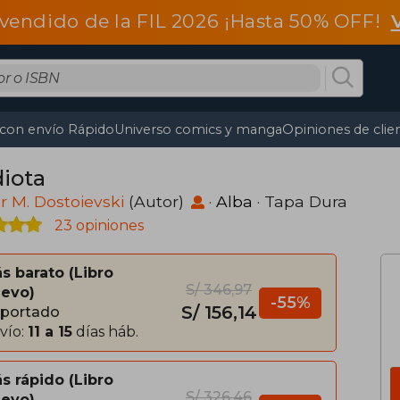
vendido de la FIL 2026 ¡Hasta 50% OFF!
 con envío Rápido
Universo comics y manga
Opiniones de clie
diota
r M. Dostoievski
(Autor)
·
Alba
· Tapa Dura
23 opiniones
s barato
Libro
S/ 346,97
evo
-55%
S/ 156,14
portado
vío:
11 a 15
días háb.
s rápido
Libro
S/ 326,46
evo