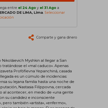
lega entre
el 24 Ago
y
el 31 Ago
a
ERCADO DE LIMA, Lima
.
Seleccionar
bicación
Comparte y gana dinero
 Nikoláievich Myshkin al llegar a San
o tratándose el «mal caduco». Apenas
izaveta Profófievna Yepanchiná, casada
 llegada es un cúmulo de incidencias:
ensa su lejana familia hasta una noche de
putación, Nastasia Filíppovna, cercada
ado al acontecer, en medio de «una gente
on su candidez e inconsciente
a», pero también «artista», «enfermo»,