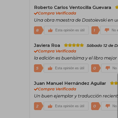
Roberto Carlos Ventocilla Guevara
Compra Verificada
Una obra maestra de Dostoievski en un
8
1
Esta opinión es útil
No e
Javiera Roa
Sábado 12 de D
Compra Verificada
la edición es buenísima y el libro mejor
5
0
Esta opinión es útil
No 
Juan Manuel Hernández Aguilar
Compra Verificada
Un buen ejemplar y traducción reciente
2
0
Esta opinión es útil
No 