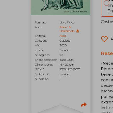
Im
En
Costo
Formato
Libro Físico
Autor
Fiódor M.
Dostoievski
Editorial
Alba
A
Categoría
Clásicos
Año
2020
Idioma
Español
Reseñ
N° páginas
776
Encuadernación
Tapa Dura
«Neces
Dimensiones
16 x 22 cm
Peters
ISBN13
9788490656075
tiene 
Editado en
España
N° edición
1
con un
desde 
escánd
por va
extrem
indisc