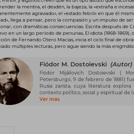
, «niño»; y algunos creen que es un tipo astuto que esconde
nder la mentira, el desdén, la bajeza, la «extraña e incesa
entemente agraviado», el «estado febril» en que él mismo
ad», llega a pensar, pero la compasión y un impulso de ser
nar, con dramáticas consecuencias. Escrita después de Cr
vo en un largo período de penurias, El idiota (1868-1869)
ción de Fernando Otero Macías, inicia el ciclo final de obr
iado múltiples lecturas, pero sigue siendo la más enigmátic
Fiódor M. Dostoievski
(Autor)
Fiódor Mijáilovich Dostoievski ( 
Petersburgo, 9 de febrero de 1881) fue 
Rusia zarista, cuya literatura explor
contexto político, social y espiritual de
siglo xix.
Ver más
Es considerado uno de los más gran
literatura universal.