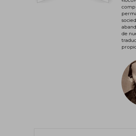
«loco»
compre
perman
socied
abando
de nue
traduc
propic