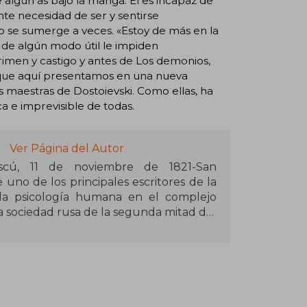
 algún as bajo la manga. Él es incapaz de
nte necesidad de ser y sentirse
 se sumerge a veces. «Estoy de más en la
 de algún modo útil le impiden
imen y castigo y antes de Los demonios,
, que aquí presentamos en una nueva
as maestras de Dostoievski. Como ellas, ha
a e imprevisible de todas.
Ver Página del Autor
Moscú, 11 de noviembre de 1821-San
uno de los principales escritores de la
a la psicología humana en el complejo
 la sociedad rusa de la segunda mitad del
des escritores de Occidente y de la