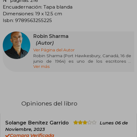
N° páginas: 216
Encuadernación: Tapa blanda
Dimensiones: 19 x 12.5 cm
Isbn: 9789563255225
Robin Sharma
(Autor)
Ver Página del Autor
Robin Sharma (Port Hawkesbury, Canadá, 16 de
junio de 1964) es uno de los escritores y
Ver más
conferencistas más influyentes en liderazgo y
desarrollo personal a nivel mundial. De
ascendencia india, estudió Derecho en la
Schulich School of Law de la Universidad de
Dalhousie y ejerció como abogado hasta los 25
años, cuando decidió abandonar su carrera para
dedicarse por completo a la escritura y la
Opiniones del libro
formación en liderazgo. Su salto a la fama llegó
con El monje que vendió su Ferrari (1997), una
fábula espiritual que se convirtió en un
fenómeno internacional y ha sido traducida a
Solange Benítez Garrido
Lunes 06 de
más de 90 idiomas y dialectos, vendiendo
Noviembre, 2023
millones de ejemplares en más de 75 países.
Compra Verificada