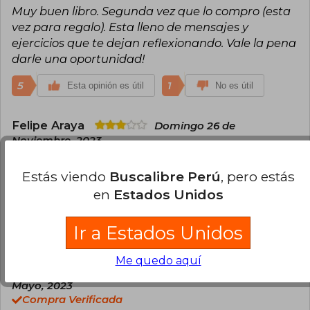
Muy buen libro. Segunda vez que lo compro (esta
vez para regalo). Esta lleno de mensajes y
ejercicios que te dejan reflexionando. Vale la pena
darle una oportunidad!
5
1
Esta opinión es útil
No es útil
Felipe Araya
Domingo 26 de
Noviembre, 2023
Compra Verificada
La verdad es como seguir una receta de cocina,
Estás viendo
Buscalibre Perú
, pero estás
hasta cierto punto uno puede seguir el libro, hay
en
Estados Unidos
un limite donde ya todo es lo mismo.
Ir a Estados Unidos
2
0
Esta opinión es útil
No es útil
Me quedo aquí
Vicente Basta Gardilcic
Martes 16 de
Mayo, 2023
Compra Verificada