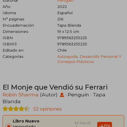
Editorial
Penguin
Año
2022
Idioma
Español
N° páginas
216
Encuadernación
Tapa Blanda
Dimensiones
19 x 12.5 cm
ISBN
9789563255225
ISBN13
9789563255225
Editado en
Chile
Categorías
Autoayuda, Desarrollo Personal Y
Consejos Prácticos
El Monje que Vendió su Ferrari
Robin Sharma
(Autor)
·
Penguin
· Tapa
Blanda
52 opiniones
Libro Nuevo
S/ 114,15
-40%
Importado