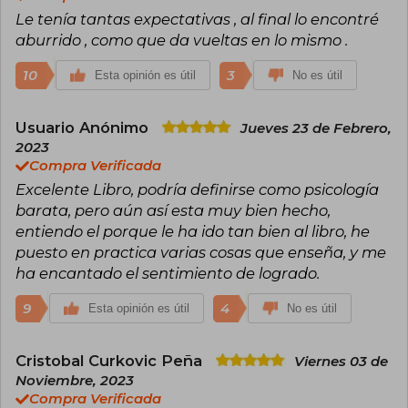
Le tenía tantas expectativas , al final lo encontré
A lo largo de su carrera, Sharma ha publicado
otros best sellers como El club de las 5 de la
aburrido , como que da vueltas en lo mismo .
mañana (2018), El líder que no tenía cargo,
Quién llorará cuando mueras, Guía de grandeza,
10
3
Esta opinión es útil
No es útil
El santo, el surfista y el CEO, y Cartas secretas
del monje que vendió su Ferrari,
consolidándose como referente en hábitos,
Usuario Anónimo
Jueves 23 de Febrero,
disciplina y transformación personal. Sharma ha
2023
vendido más de 20 millones de libros y ha sido
Compra Verificada
distinguido con reconocimientos como el
Golden Gavel Award de Toastmasters
Excelente Libro, podría definirse como psicología
International. Elegido entre los cinco mejores
barata, pero aún así esta muy bien hecho,
expertos en liderazgo global y en el Top 30 de
entiendo el porque le ha ido tan bien al libro, he
Global Gurus Leadership Professionals, su
mensaje ha impactado a líderes, empresarios y
puesto en practica varias cosas que enseña, y me
lectores de todo el mundo.
ha encantado el sentimiento de logrado.
9
4
Esta opinión es útil
No es útil
Cristobal Curkovic Peña
Viernes 03 de
Noviembre, 2023
Compra Verificada