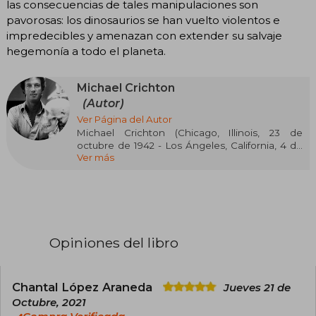
las consecuencias de tales manipulaciones son
pavorosas: los dinosaurios se han vuelto violentos e
impredecibles y amenazan con extender su salvaje
hegemonía a todo el planeta.
Michael Crichton
(Autor)
Ver Página del Autor
Michael Crichton (Chicago, Illinois, 23 de
octubre de 1942 - Los Ángeles, California, 4 de
Ver más
noviembre de 2008) fue un escritor, guionista,
director y productor de cine estadounidense.
Célebre por sus trabajos en los géneros de la
ciencia ficción, la intriga y la ficción médica. Se
han vendido más de doscientos millones de
copias literarias de sus obras,​ la mayoría
superventas, que han sido traducidas a más de
Opiniones del libro
treinta y ocho idiomas, y de las cuales doce se
han llevado al cine.
Sus novelas suelen contar con elementos del
Chantal López Araneda
Jueves 21 de
género de la acción y se centran en un fuerte
Octubre, 2021
componente tecnológico. De hecho Crichton