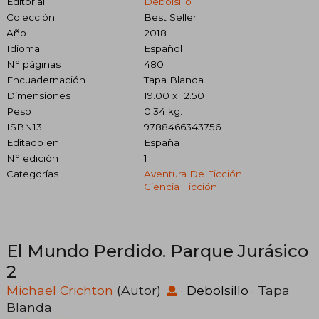
Editorial
Debolsillo
Colección
Best Seller
Año
2018
Idioma
Español
N° páginas
480
Encuadernación
Tapa Blanda
Dimensiones
19.00 x 12.50
Peso
0.34 kg.
ISBN13
9788466343756
Editado en
España
N° edición
1
Categorías
Aventura De Ficción
Ciencia Ficción
El Mundo Perdido. Parque Jurásico
2
Michael Crichton
(Autor)
·
Debolsillo
· Tapa
Blanda