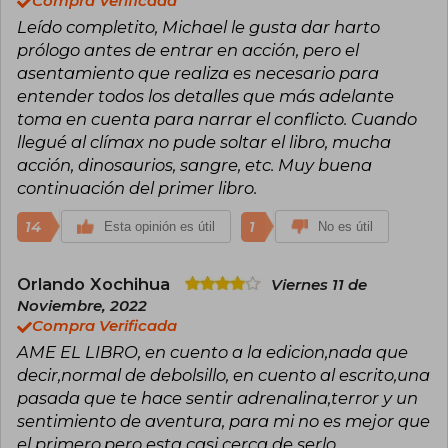
Compra Verificada
es considerado el iniciador del género narrativo
Leído completito, Michael le gusta dar harto
tecno-thriller.​ Sus novelas a menudo exploran
avances científicos y tecnológicos futuros que
prólogo antes de entrar en acción, pero el
acaban en catástrofes de la biotecnología.
asentamiento que realiza es necesario para
Crichton es conocido por ser el padre de
entender todos los detalles que más adelante
Parque Jurásico y también de la prestigiosa​
toma en cuenta para narrar el conflicto. Cuando
serie de televisión ER. Es la única persona que
ha tenido simultáneamente, en Estados Unidos,
llegué al clímax no pude soltar el libro, mucha
el libro más vendido —Acoso—, la película
acción, dinosaurios, sangre, etc. Muy buena
número uno en la taquilla —Parque Jurásico— y
continuación del primer libro.
la serie de televisión con mayor audiencia —ER
—.
14
1
Esta opinión es útil
No es útil
Orlando Xochihua
Viernes 11 de
Noviembre, 2022
Compra Verificada
AME EL LIBRO, en cuento a la edicion,nada que
decir,normal de debolsillo, en cuento al escrito,una
pasada que te hace sentir adrenalina,terror y un
sentimiento de aventura, para mi no es mejor que
el primero,pero esta casi cerca de serlo.