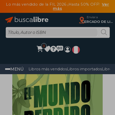
Lo más vendido de la FIL 2026 ¡Hasta 50% OFF!
Ver
más
Enviar a
CERCADO DE LIMA, Lima
0
MENÚ
Libros más vendidos
Libros importados
Libros