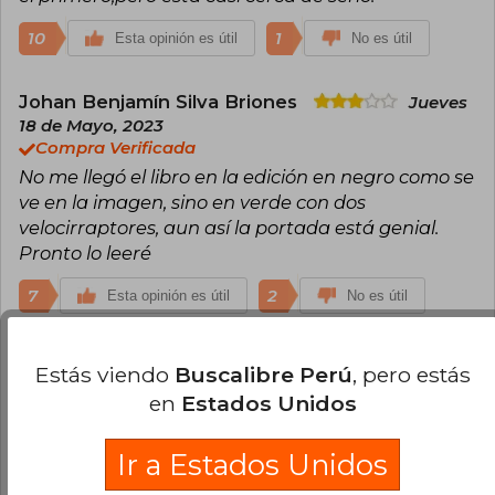
10
1
Esta opinión es útil
No es útil
Johan Benjamín Silva Briones
Jueves
18 de Mayo, 2023
Compra Verificada
No me llegó el libro en la edición en negro como se
ve en la imagen, sino en verde con dos
velocirraptores, aun así la portada está genial.
Pronto lo leeré
7
2
Esta opinión es útil
No es útil
Usuario Anónimo
Lunes 17 de Agosto,
Estás viendo
Buscalibre Perú
, pero estás
2020
en
Estados Unidos
Compra Verificada
Excelente estado
Ir a Estados Unidos
4
1
Esta opinión es útil
No es útil