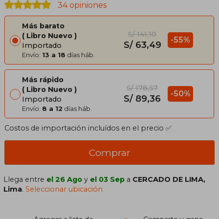
34 opiniones
Más barato
S/ 141,10
Libro Nuevo
-55%
S/ 63,49
Importado
Envío:
13 a 18
días háb.
Más rápido
S/ 178,57
Libro Nuevo
-50%
S/ 89,36
Importado
Envío:
8 a 12
días háb.
Costos de importación incluídos en el precio ✅
Comprar
Llega entre
el 26 Ago
y
el 03 Sep
a
CERCADO DE LIMA,
Lima
.
Seleccionar ubicación