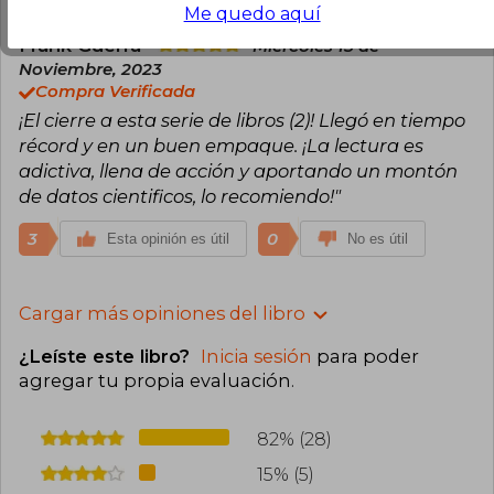
Me quedo aquí
Frank Guerra
Miércoles 15 de
Noviembre, 2023
Compra Verificada
¡El cierre a esta serie de libros (2)! Llegó en tiempo
récord y en un buen empaque. ¡La lectura es
adictiva, llena de acción y aportando un montón
de datos cientificos, lo recomiendo!"
3
0
Esta opinión es útil
No es útil
Cargar más opiniones del libro
¿Leíste este libro?
Inicia sesión
para poder
agregar tu propia evaluación
.
82% (28)
15% (5)