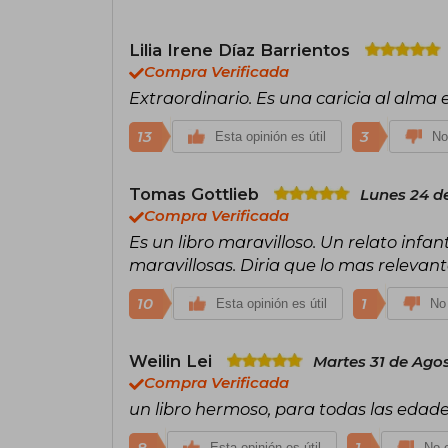
Lilia Irene Díaz Barrientos
Compra Verificada
Extraordinario. Es una caricia al alma 
13
3
Esta opinión es útil
No
Tomas Gottlieb
Lunes 24 d
Compra Verificada
Es un libro maravilloso. Un relato infant
maravillosas. Diria que lo mas relevante
10
1
Esta opinión es útil
No 
Weilin Lei
Martes 31 de Agos
Compra Verificada
un libro hermoso, para todas las edad
Esta opinión es útil
No e