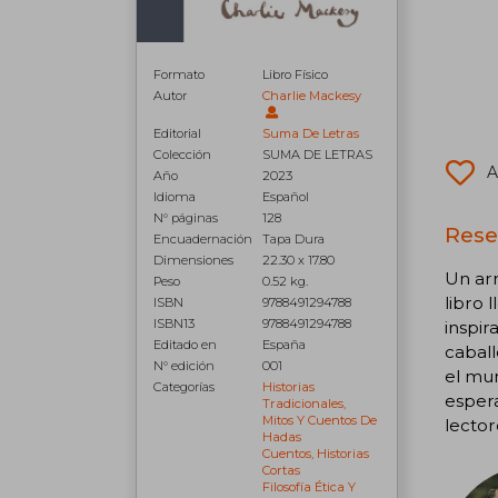
Formato
Libro Físico
Autor
Charlie Mackesy
Editorial
Suma De Letras
Colección
SUMA DE LETRAS
A
Año
2023
Idioma
Español
N° páginas
128
Reseñ
Encuadernación
Tapa Dura
Dimensiones
22.30 x 17.80
Un arr
Peso
0.52 kg.
libro 
ISBN
9788491294788
ISBN13
9788491294788
inspir
Editado en
España
caball
N° edición
001
el mu
Categorías
Historias
espera
Tradicionales,
Mitos Y Cuentos De
lector
Hadas
Cuentos, Historias
Cortas
Filosofía Ética Y