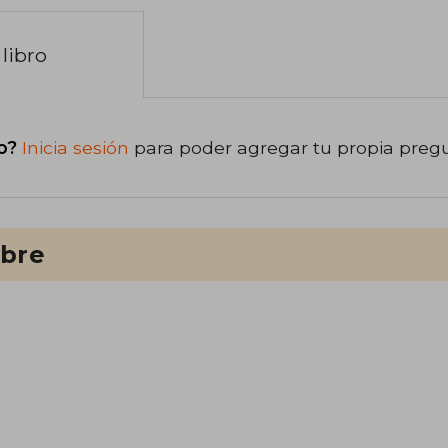
libro
o?
Inicia sesión
para poder agregar tu propia preg
ibre