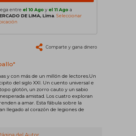
lega entre
el 10 Ago
y
el 11 Ago
a
ERCADO DE LIMA, Lima
.
Seleccionar
bicación
Comparte y gana dinero
ballo"
omas y con más de un millón de lectores.Un
ipito del siglo XXI. Un cuento universal e
 topo glotón, un zorro cauto y un sabio
inesperada amistad. Los cuatro exploran
enden a amar. Esta fábula sobre la
han llegado al corazón de legiones de
Página del Autor