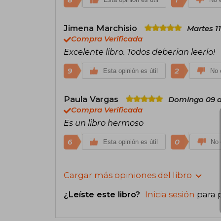
8
1
Jimena Marchisio
Martes 1
Compra Verificada
Excelente libro. Todos deberian leerlo!
9
2
Esta opinión es útil
No e
Paula Vargas
Domingo 09 d
Compra Verificada
Es un libro hermoso
6
0
Esta opinión es útil
No 
Cargar más opiniones del libro
¿Leíste este libro?
Inicia sesión
para 