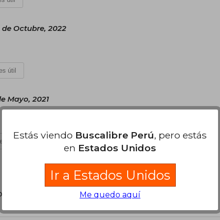
1 de Octubre, 2022
s útil
e Mayo, 2021
Estás viendo
Buscalibre Perú
, pero estás
es útil
en
Estados Unidos
Ir a Estados Unidos
poder agregar tu propia evaluación
.
Me quedo aquí