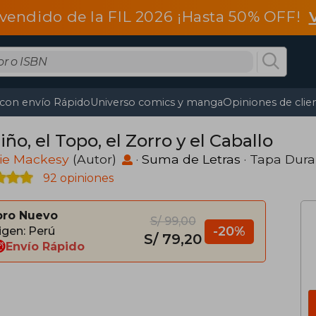
vendido de la FIL 2026 ¡Hasta 50% OFF!
 con envío Rápido
Universo comics y manga
Opiniones de clie
iño, el Topo, el Zorro y el Caballo
lie Mackesy
(Autor)
·
Suma de Letras
· Tapa Dura
92 opiniones
bro Nuevo
S/ 99,00
-20%
igen: Perú
S/ 79,20
Envío Rápido