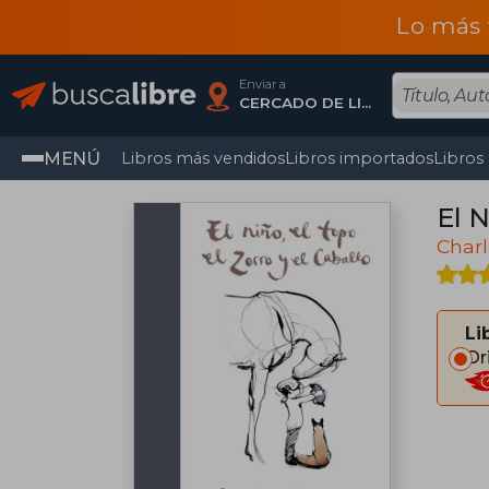
Lo más 
Enviar a
CERCADO DE LIMA, Lima
MENÚ
Libros más vendidos
Libros importados
Libros
El N
Char
Li
Or