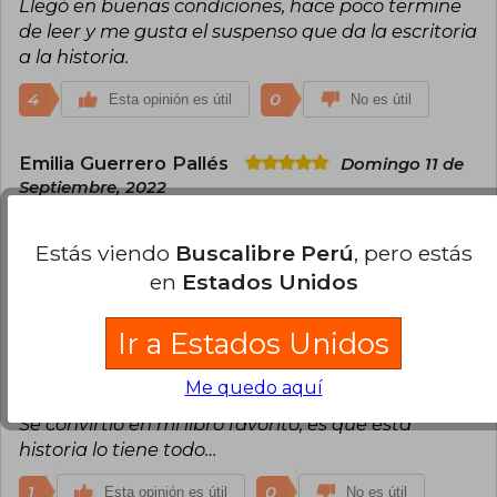
Llegó en buenas condiciones, hace poco termine
de leer y me gusta el suspenso que da la escritoria
a la historia.
4
0
Esta opinión es útil
No es útil
Emilia Guerrero Pallés
Domingo 11 de
Septiembre, 2022
Compra Verificada
Es todo lo que había escuchado y más, además
Estás viendo
Buscalibre Perú
, pero estás
llegó a tiempo
en
Estados Unidos
3
1
Esta opinión es útil
No es útil
Ir a Estados Unidos
Crist Lazcano
Lunes 30 de Junio, 2025
Me quedo aquí
Compra Verificada
Se convirtió en mi libro favorito, es que esta
historia lo tiene todo…
1
0
Esta opinión es útil
No es útil