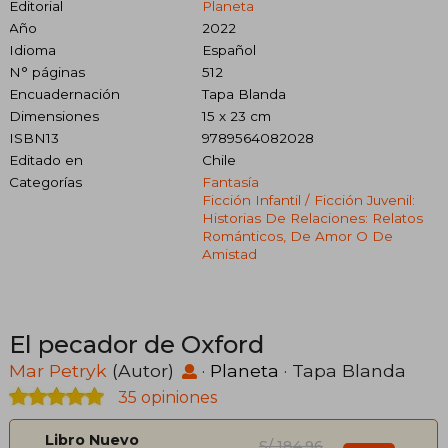
Editorial
Planeta
Año
2022
Idioma
Español
N° páginas
512
Encuadernación
Tapa Blanda
Dimensiones
15 x 23 cm
ISBN13
9789564082028
Editado en
Chile
Categorías
Fantasía
Ficción Infantil / Ficción Juvenil:
Historias De Relaciones: Relatos
Románticos, De Amor O De
Amistad
El pecador de Oxford
Mar Petryk
(Autor)
·
Planeta
· Tapa Blanda
35 opiniones
Libro Nuevo
S/ 184,96