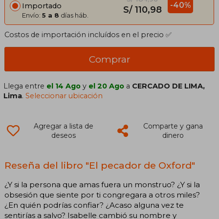
-40%
Importado
S/ 110,98
Envío:
5 a 8
días háb.
Costos de importación incluídos en el precio ✅
Comprar
Llega entre
el 14 Ago
y
el 20 Ago
a
CERCADO DE LIMA,
Lima
.
Seleccionar ubicación
Agregar a lista de
Comparte y gana
deseos
dinero
Reseña del libro "El pecador de Oxford"
¿Y si la persona que amas fuera un monstruo? ¿Y si la
obsesión que siente por ti congregara a otros miles?
¿En quién podrías confiar? ¿Acaso alguna vez te
sentirías a salvo? Isabelle cambió su nombre y