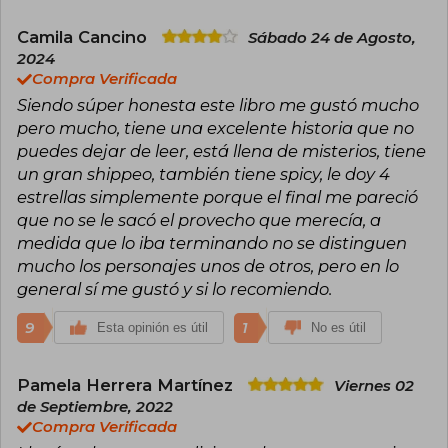
contemporánea, el romance new adult y los
relatos policiales. Su estilo conecta
Camila Cancino
Sábado 24 de Agosto,
directamente con el corazón de sus lectores,
2024
explorando temas que invitan a soñar,
Compra Verificada
reflexionar y sentir.
Siendo súper honesta este libro me gustó mucho
pero mucho, tiene una excelente historia que no
puedes dejar de leer, está llena de misterios, tiene
un gran shippeo, también tiene spicy, le doy 4
estrellas simplemente porque el final me pareció
que no se le sacó el provecho que merecía, a
medida que lo iba terminando no se distinguen
mucho los personajes unos de otros, pero en lo
general sí me gustó y si lo recomiendo.
9
1
Esta opinión es útil
No es útil
Pamela Herrera Martínez
Viernes 02
de Septiembre, 2022
Compra Verificada