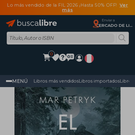
Lo más vendido de la FIL 2026 ¡Hasta 50% OFF!
Ver
más
Enviar a
CERCADO DE LIMA, Lima
0
MENÚ
Libros más vendidos
Libros importados
Libros