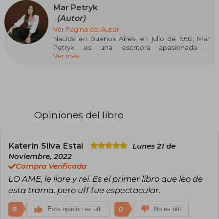
Mar Petryk
(Autor)
Ver Página del Autor
Nacida en Buenos Aires, en julio de 1992, Mar
Petryk es una escritora apasionada y
Ver más
vegetariana desde los dieciocho años. Amante
del café, los relatos policiales y el romance New
Adult, encontró su vocación literaria en
plataformas digitales, donde compartía sus
escritos y construía un vínculo único con sus
lectores.
Opiniones del libro
Actualmente, ejerce como profesora de
Prácticas del Lenguaje y Literatura, profesión
que complementa con su dedicación a la
escritura. En cada momento libre, e incluso en
Katerin Silva Estai
Lunes 21 de
aquellos que no lo son tanto, crea historias
Noviembre, 2022
llenas de emoción y personajes entrañables
Compra Verificada
que cautivan a sus lectores.
LO AME, le llore y reí. Es el primer libro que leo de
Entre sus obras destacan "Eximidos" (2022), "El
esta trama, pero uff fue espectacular.
pecador de Oxford" (2022) y "Hasta que deje de
doler" (2023), consolidándola como una voz
9
0
Esta opinión es útil
No es útil
fresca y auténtica en la narrativa