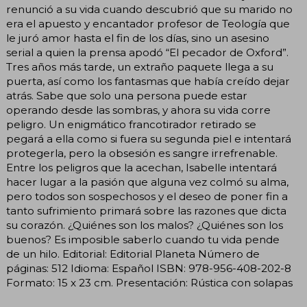
renunció a su vida cuando descubrió que su marido no
era el apuesto y encantador profesor de Teología que
le juró amor hasta el fin de los días, sino un asesino
serial a quien la prensa apodó “El pecador de Oxford”.
Tres años más tarde, un extraño paquete llega a su
puerta, así como los fantasmas que había creído dejar
atrás. Sabe que solo una persona puede estar
operando desde las sombras, y ahora su vida corre
peligro. Un enigmático francotirador retirado se
pegará a ella como si fuera su segunda piel e intentará
protegerla, pero la obsesión es sangre irrefrenable.
Entre los peligros que la acechan, Isabelle intentará
hacer lugar a la pasión que alguna vez colmó su alma,
pero todos son sospechosos y el deseo de poner fin a
tanto sufrimiento primará sobre las razones que dicta
su corazón. ¿Quiénes son los malos? ¿Quiénes son los
buenos? Es imposible saberlo cuando tu vida pende
de un hilo. Editorial: Editorial Planeta Número de
páginas: 512 Idioma: Español ISBN: 978-956-408-202-8
Formato: 15 x 23 cm. Presentación: Rústica con solapas