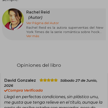
Rachel Reid
(Autor)
Ver Página del Autor
Rachel Reid es la autora superventas del New
York Times de la serie romántica sobre hockey
Ver más
Game Changers, así como de las novelas
románticas independientes sobre hockey Time
to Shine y The Shots You Take. Vive en Nueva
Escocia, Canadá. Siempre ha vivido allí y parece
que probablemente siempre lo hará. Tiene dos
grados universitarios aburridos y dos hijos
interesantes.
Opiniones del libro
Rachel Reid está representada por Deidre
Knight en la agencia Knight Agency.
David Gonzalez
Sábado 27 de Junio,
2026
Compra Verificada
Llegó en perfectas condiciones, sin plástico unu,
me gusta que tenga relieve en el título, aunque la
parte de arriba estaba con marcador, pero de