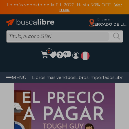
Lo más vendido de la FIL 2026 ¡Hasta 50% OFF!
Ver
más
Enviar a
CERCADO DE LIMA, Lima
0
MENÚ
Libros más vendidos
Libros importados
Libros