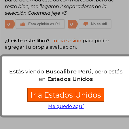
resto bien, me llegaron 2 separadores de la
selección Colombia jeje <3
0
0
Esta opinión es útil
No es útil
¿Leíste este libro?
Inicia sesión
para poder
agregar tu propia evaluación
.
100% (1)
Estás viendo
Buscalibre Perú
, pero estás
0% (0)
en
Estados Unidos
0% (0)
0% (0)
Ir a Estados Unidos
0% (0)
Me quedo aquí