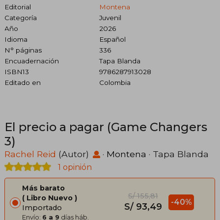
Editorial
Montena
Categoría
Juvenil
Año
2026
Idioma
Español
N° páginas
336
Encuadernación
Tapa Blanda
ISBN13
9786287913028
Editado en
Colombia
El precio a pagar (Game Changers
3)
Rachel Reid
(Autor)
·
Montena
· Tapa Blanda
1 opinión
Más barato
S/ 155,81
Libro Nuevo
-40%
S/ 93,49
Importado
Envío:
6 a 9
días háb.