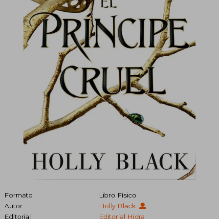
Formato
Libro Físico
Autor
Holly Black
Editorial
Editorial Hidra