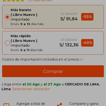
Más barato
S/ 204,09
Libro Nuevo
-55%
S/ 91,84
Importado
Envío:
9 a 13
días háb.
Más rápido
S/ 220,60
Libro Nuevo
-40%
S/ 132,36
Importado
Envío:
6 a 11
días háb.
Costos de importación incluídos en el precio ✅
Comprar
Llega entre
el 20 Ago
y
el 27 Ago
a
CERCADO DE LIMA,
Lima
.
Seleccionar ubicación
Agregar a lista de
Comparte y gana