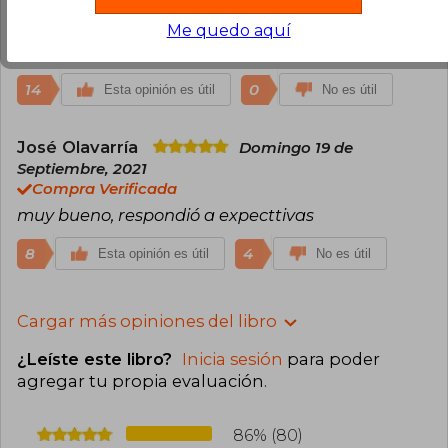
hoja y, en general, el libro presenta detalles y
dibujitos hermosos. Llegó en perfecta calidad. Y
Me quedo aquí
no puedo esperar para leerlo.
14
0
Esta opinión es útil
No es útil
José Olavarría
Domingo 19 de
Septiembre, 2021
Compra Verificada
muy bueno, respondió a expecttivas
8
4
Esta opinión es útil
No es útil
Cargar más opiniones del libro
¿Leíste este libro?
Inicia sesión
para poder
agregar tu propia evaluación
.
86% (80)