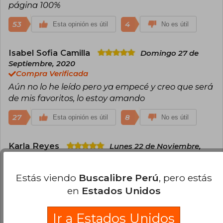
página 100%
53
4
Esta opinión es útil
No es útil
Isabel Sofia Camilla
Domingo 27 de
Septiembre, 2020
Compra Verificada
Aún no lo he leído pero ya empecé y creo que será
de mis favoritos, lo estoy amando
27
8
Esta opinión es útil
No es útil
Karla Reyes
Lunes 22 de Noviembre,
2021
Compra Verificada
Estás viendo
Buscalibre Perú
, pero estás
Un diseño precioso, realmente muy bonito.
en
Estados Unidos
Excelente calidad en la portada y en el contenido
interior. La editorial realmente hizo un buen
trabajo. Viene con un mapa en la cuarta o quinta
Ir a Estados Unidos