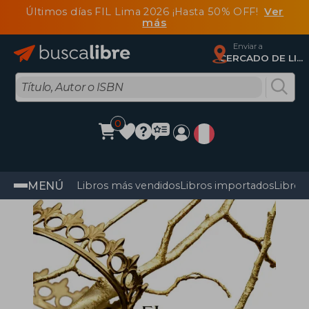
Últimos días FIL Lima 2026 ¡Hasta 50% OFF!
Ver
más
Enviar a
CERCADO DE LIMA, Lima
0
MENÚ
Libros más vendidos
Libros importados
Libros