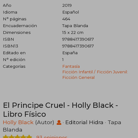
Año
2019
Idioma
Español
N° páginas
464
Encuadernación
Tapa Blanda
Dimensiones
15 x 22 cm
ISBN
9788417390617
ISBN13
9788417390617
Editado en
España
N° edición
1
Categorías
Fantasía
Ficción Infantil / Ficción Juvenil:
Ficción General
El Principe Cruel - Holly Black -
Libro Físico
Holly Black
(Autor)
·
Editorial Hidra
· Tapa
Blanda
93 opiniones