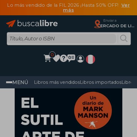
Lo más vendido de la FIL 2026 ¡Hasta 50% OFF!
Ver
más
Enviar a
CERCADO DE LIMA, Lima
0
MENÚ
Libros más vendidos
Libros importados
Libros