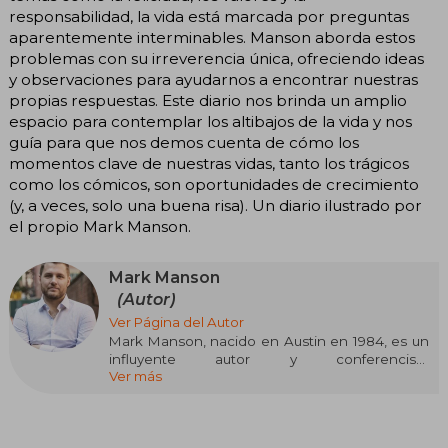
responsabilidad, la vida está marcada por preguntas
aparentemente interminables. Manson aborda estos
problemas con su irreverencia única, ofreciendo ideas
y observaciones para ayudarnos a encontrar nuestras
propias respuestas. Este diario nos brinda un amplio
espacio para contemplar los altibajos de la vida y nos
guía para que nos demos cuenta de cómo los
momentos clave de nuestras vidas, tanto los trágicos
como los cómicos, son oportunidades de crecimiento
(y, a veces, solo una buena risa). Un diario ilustrado por
el propio Mark Manson.
Mark Manson
(Autor)
Ver Página del Autor
Mark Manson, nacido en Austin en 1984, es un
influyente autor y conferencista
Ver más
estadounidense conocido por su enfoque
directo y honesto sobre el desarrollo personal.
Tras graduarse en Negocios Internacionales,
revolucionó la autoayuda con libros como El sutil