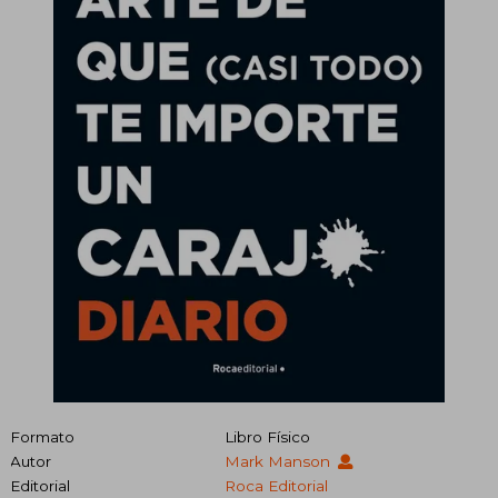
Formato
Libro Físico
Autor
Mark Manson
Editorial
Roca Editorial