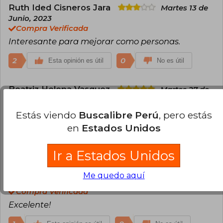
Ruth Ided Cisneros Jara
Martes 13 de
Junio, 2023
Compra Verificada
Interesante para mejorar como personas.
2
0
Esta opinión es útil
No es útil
Beatriz Helena Vasquez
Martes 27 de
Junio, 2023
Compra Verificada
Estás viendo
Buscalibre Perú
, pero estás
Espectacular
en
Estados Unidos
1
0
Esta opinión es útil
No es útil
Ir a Estados Unidos
Karina Martinez
Jueves 14 de
Me quedo aquí
Septiembre, 2023
Compra Verificada
Excelente!