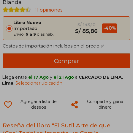
Blanda
11 opiniones
Libro Nuevo
S/ 143,10
-40%
Importado
S/ 85,86
Envío:
6 a 9
días háb.
Costos de importación incluídos en el precio ✅
Comprar
Llega entre
el 17 Ago
y
el 21 Ago
a
CERCADO DE LIMA,
Lima
.
Seleccionar ubicación
Agregar a lista de
Comparte y gana
deseos
dinero
Reseña del libro "El Sutil Arte de que