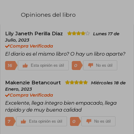
arte de que (casi todo) te importe una mierda y
Todo está jdido*, ambos bestsellers
internacionales. Su estilo, que combina humor,
Opiniones del libro
psicología y autenticidad, ha conectado con
millones de lectores en todo el mundo.
Lily Janeth Perilla Diaz
Lunes 17 de
Julio, 2023
Compra Verificada
El diario es el mismo libro? O hay un libro aparte?
16
0
Esta opinión es útil
No es útil
Makenzie Betancourt
Miércoles 18 de
Enero, 2023
Compra Verificada
Excelente, llega íntegro bien empacado, llega
rápido y de muy buena calidad
7
0
Esta opinión es útil
No es útil