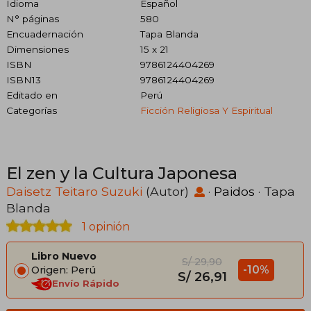
Idioma
Español
N° páginas
580
Encuadernación
Tapa Blanda
Dimensiones
15 x 21
ISBN
9786124404269
ISBN13
9786124404269
Editado en
Perú
Categorías
Ficción Religiosa Y Espiritual
El zen y la Cultura Japonesa
Daisetz Teitaro Suzuki
(Autor)
·
Paidos
· Tapa
Blanda
1 opinión
Libro Nuevo
S/ 29,90
-10%
Origen: Perú
S/ 26,91
Envío Rápido