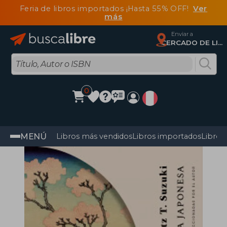
Feria de libros importados ¡Hasta 55% OFF!
Ver
más
Enviar a
CERCADO DE LIMA, Lima
0
MENÚ
Libros más vendidos
Libros importados
Libros