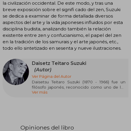
la civilización occidental. De este modo, y tras una
breve exposición sobre el signifi cado del zen, Suzuki
se dedica a examinar de forma detallada diversos
aspectos del arte y la vida japoneses influidos por esta
disciplina budista, analizando también la relación
existente entre zen y confucianismo, el papel del zen
en la tradición de los samurais y el arte japonés, etc.,
todo ello sintetizado en sesenta y nueve ilustraciones.
Daisetz Teitaro Suzuki
(Autor)
Ver Página del Autor
Daisetsu Teitaro Suzuki (1870 - 1966) fue un
filósofo japonés, reconocido como uno de los
Ver más
promotores del zen en Occidente. Su nombre
de nacimiento fue Teitarō (貞太郎?) y su nombre
budista como monje fue Daisetsu, pero
internacionalmente fue conocido con sus dos
nombres juntos, así como D. T. Suzuki o Daisetz
Teitaro Suzuki.​
Opiniones del libro
Ha sido uno de los pilares que prepararon el