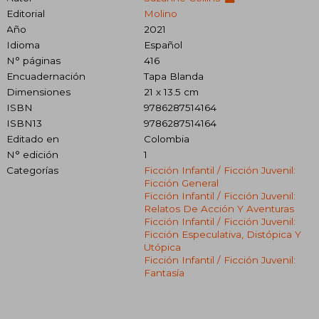
Editorial
Molino
Año
2021
Idioma
Español
N° páginas
416
Encuadernación
Tapa Blanda
Dimensiones
21 x 13.5 cm
ISBN
9786287514164
ISBN13
9786287514164
Editado en
Colombia
N° edición
1
Categorías
Ficción Infantil / Ficción Juvenil:
Ficción General
Ficción Infantil / Ficción Juvenil:
Relatos De Acción Y Aventuras
Ficción Infantil / Ficción Juvenil:
Ficción Especulativa, Distópica Y
Utópica
Ficción Infantil / Ficción Juvenil:
Fantasía