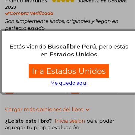
Franco Martines
Jueves 12 de Octubre,
2023
Compra Verificada
Son simplemente lindos, originales y llegan en
perfecto estado
5
0
Esta opinión es útil
No es útil
Estás viendo
Buscalibre Perú
, pero estás
en
Estados Unidos
Gabriela Gabriela
Jueves 02 de
Noviembre, 2023
Ir a Estados Unidos
Compra Verificada
Me llegó en poco tiempo y muy bien empacado.
Me quedo aquí
5
0
Esta opinión es útil
No es útil
Cargar más opiniones del libro
¿Leíste este libro?
Inicia sesión
para poder
agregar tu propia evaluación
.