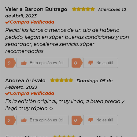
Hambre, el primer libro de la trilogía distópica
que incluye también En llamas (2009) y Sinsajo
Valeria Barbon Buitrago
Miércoles 12
(2010).
de Abril, 2023
Compra Verificada
Los Juegos del Hambre se desarrolla en Panem,
un país ficticio donde un gobierno opresivo
Recibí los libros a menos de un día de haberlo
obliga a jóvenes a participar en una lucha a
pedido, llegan en súper buenas condiciones y con
muerte televisada. La historia, protagonizada
separador, excelente servicio, súper
por Katniss Everdeen, combina acción, crítica
recomendados
social y dilemas éticos, resonando con lectores
de todas las edades. La trilogía ha vendido
millones de ejemplares en más de 50 idiomas y
9
0
Esta opinión es útil
No es útil
fue adaptada exitosamente al cine,
consolidando a Collins como una de las autoras
más influyentes del siglo XXI.
Andrea Arévalo
Domingo 05 de
Febrero, 2023
Compra Verificada
Es la edición original, muy linda, a buen precio y
llegó muy rápido ☺️
7
0
Esta opinión es útil
No es útil