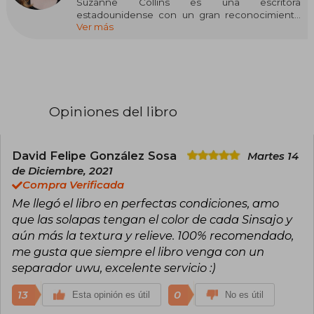
Suzanne Collins es una escritora
estadounidense con un gran reconocimiento
Ver más
internacional, conocida principalmente por su
exitosa saga Los Juegos del Hambre. Nacida el
10 de agosto de 1962 en Hartford, Connecticut,
Collins creció en una familia militar, lo que influyó
profundamente en su perspectiva y en los
temas que aborda en sus obras.
Opiniones del libro
Collins estudió Drama y Telecomunicaciones en
la Universidad de Indiana, además de obtener
una maestría en escritura dramática de la
Universidad de Nueva York. Su carrera comenzó
David Felipe González Sosa
Martes 14
como guionista para programas infantiles de
de Diciembre, 2021
televisión, trabajando en proyectos como
Compra Verificada
Clarissa lo explica todo y Pequeños osos. Este
Me llegó el libro en perfectas condiciones, amo
periodo marcó el inicio de su pasión por contar
historias que combinaran entretenimiento y
que las solapas tengan el color de cada Sinsajo y
mensajes significativos.
aún más la textura y relieve. 100% recomendado,
me gusta que siempre el libro venga con un
En 2003, publicó su primera novela, Gregor, el
separador uwu, excelente servicio :)
viajero del suelo, parte de la serie Las crónicas
de las Tierras Bajas, una saga de fantasía dirigida
a un público juvenil. Sin embargo, el éxito
13
0
Esta opinión es útil
No es útil
mundial llegó en 2008 con Los Juegos del