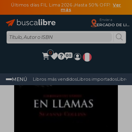
Últimos días FIL Lima 2026 ¡Hasta 50% OFF!
Ver
más
Enviar a
CERCADO DE LIMA, Lima
0
MENÚ
Libros más vendidos
Libros importados
Libros