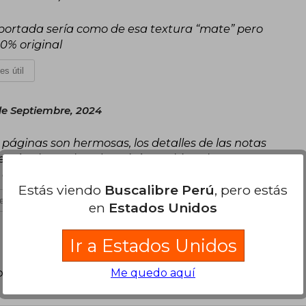
 portada sería como de esa textura “mate” pero
00% original
es útil
de Septiembre, 2024
 páginas son hermosas, los detalles de las notas
 está sobre valorada quizás me hice altas
 que estaba
Estás viendo
Buscalibre Perú
, pero estás
es útil
en
Estados Unidos
Ir a Estados Unidos
poder agregar tu propia evaluación
.
Me quedo aquí