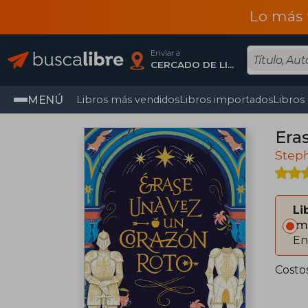
Lo más 
Enviar a
CERCADO DE LIMA, Lima
MENÚ
Libros más vendidos
Libros importados
Libros
Era
Step
Li
Im
En
Costo