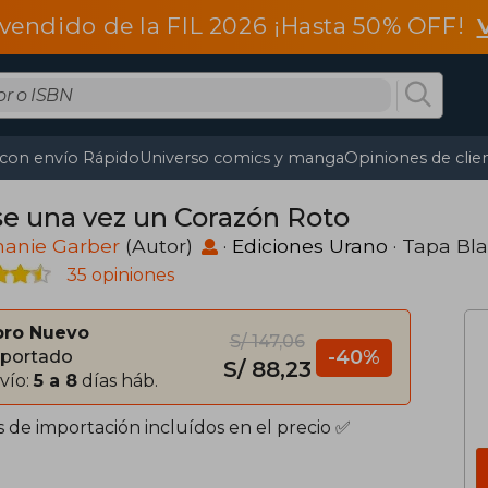
vendido de la FIL 2026 ¡Hasta 50% OFF!
 con envío Rápido
Universo comics y manga
Opiniones de clie
se una vez un Corazón Roto
hanie Garber
(Autor)
·
Ediciones Urano
· Tapa Bl
35 opiniones
bro Nuevo
S/ 147,06
-40%
portado
S/ 88,23
vío:
5 a 8
días háb.
s de importación incluídos en el precio ✅