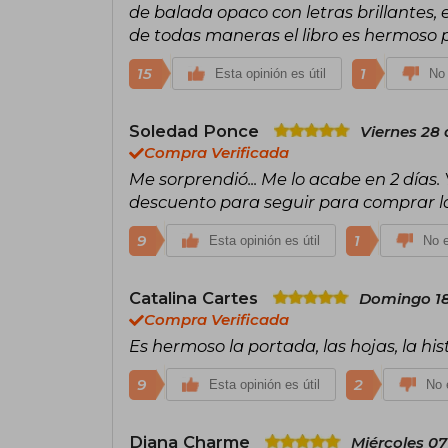
de balada opaco con letras brillantes, 
de todas maneras el libro es hermoso p
15
1
Esta opinión es útil
No 
Soledad Ponce
Viernes 28 
Compra Verificada
Me sorprendió... Me lo acabe en 2 días
descuento para seguir para comprar la
9
1
Esta opinión es útil
No e
Catalina Cartes
Domingo 18
Compra Verificada
Es hermoso la portada, las hojas, la 
9
2
Esta opinión es útil
No e
Diana Charme
Miércoles 07