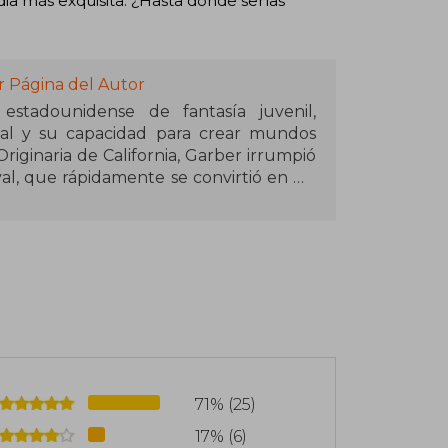
dia más exquisita. ¿Hasta dónde serías
r Página del Autor
estadounidense de fantasía juvenil,
aval y su capacidad para crear mundos
riginaria de California, Garber irrumpió
val, que rápidamente se convirtió en un
e continuó con Legendary y Finale,
a fantasía.
o con Érase una vez un corazón roto,
os personajes y aventuras. Su prosa
s han convertido sus obras en favoritas
n California, donde sigue escribiendo
los lectores a mundos llenos de magia y
71% (25)
17% (6)