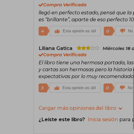
Compra Verificada
llegó en perfecto estado, pensé que la
es “brillante”, aparte de eso perfecto 1
4
0
Esta opinión es útil
No 
Liliana Gatica
Miércoles 18 
Compra Verificada
El libro tiene una hermosa portada, las
y cartas son hermosas pero la historia
expectativas por lo muy recomendado
3
0
Esta opinión es útil
No 
Cargar más opiniones del libro
¿Leíste este libro?
Inicia sesión
para 