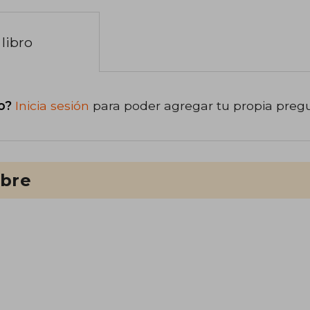
libro
o?
Inicia sesión
para poder agregar tu propia preg
ibre