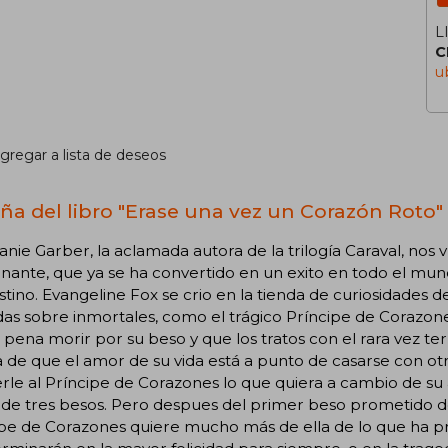
L
C
u
gregar a lista de deseos
ña del libro "Erase una vez un Corazón Roto"
nie Garber, la aclamada autora de la trilogía Caraval, nos
nante, que ya se ha convertido en un exito en todo el mu
tino. Evangeline Fox se crio en la tienda de curiosidades
as sobre inmortales, como el trágico Príncipe de Corazon
a pena morir por su beso y que los tratos con el rara vez 
 de que el amor de su vida está a punto de casarse con otr
rle al Príncipe de Corazones lo que quiera a cambio de su 
ide tres besos. Pero despues del primer beso prometido d
pe de Corazones quiere mucho más de ella de lo que ha pr