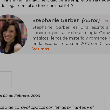
rminarán en la mayor felicidad para siempre, o en la trage
de llegar con tal de tener un final feliz?
Stephanie Garber
(Autor)
Ve
Stephanie Garber es una escritora 
conocida por su exitosa trilogía Car
mágicos llenos de misterio y romance. O
en la escena literaria en 2017 con Cara
bestseller internacional. La seri
Ver más
consolidando su lugar en el género de l
En 2021, amplió su universo literari
encantando a sus lectores con nuev
evocadora y su enfoque en las emocione
entre los amantes de la fantasía.
Actualmente, Stephanie Garber vive e
s 02 de Febrero, 2024
historias que inspiran y transportan a 
sorpresas.
os 3 de caraval opacos con letras brillantes y el