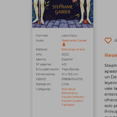
Formato
Libro Físico
A
Autor
Stephanie Garber
Editorial
Ediciones Urano
Rese
Año
2022
Idioma
Español
N° páginas
412
Stepha
Encuadernación
Tapa Blanda
apasio
Dimensiones
21 x 13.5 cm
un Des
ISBN13
9789567042715
leyend
Editado en
Chile
vale l
Categorías
Narrativa
Romántica
entera
Ficción Infantil /
ofrece
Ficción Juvenil:
Fantasía
solo p
Prínci