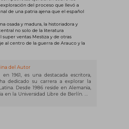
 exploración del proceso que llevó a
onal de una patria ajena que el español
ma osada y madura, la historiadora y
entral no solo de la literatura
l super ventas Mestiza y de otras
je al centro de la guerra de Arauco y la
ina del Autor
 en 1961, es una destacada escritora,
 ha dedicado su carrera a explorar la
atina. Desde 1986 reside en Alemania,
 en la Universidad Libre de Berlín. Ha
icana en esta misma universidad y de
ersidad Ludwig Maximilian de Múnich.
tricia Cerda ha destacado con obras como
Lucila" (2024), en las que aborda temas