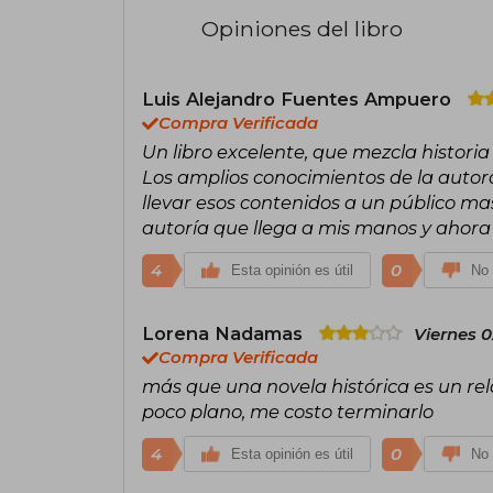
Opiniones del libro
Luis Alejandro Fuentes Ampuero
Compra Verificada
Un libro excelente, que mezcla historia
Los amplios conocimientos de la autora
llevar esos contenidos a un público mas
autoría que llega a mis manos y ahora
4
0
Esta opinión es útil
No 
Lorena Nadamas
Viernes 0
Compra Verificada
más que una novela histórica es un re
poco plano, me costo terminarlo
4
0
Esta opinión es útil
No 