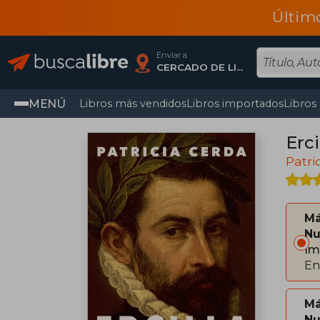
Últim
Enviar a
CERCADO DE LIMA, Lima
MENÚ
Libros más vendidos
Libros importados
Libros
Erci
Patri
Má
Nu
Im
En
Má
Nu