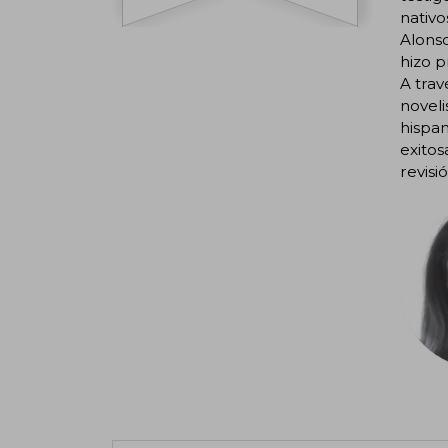
nativo
Alonso
hizo p
A trav
noveli
hispan
exitos
revisi