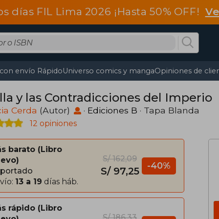
os días FIL Lima 2026 ¡Hasta 50% OFF!
Ve
 con envío Rápido
Universo comics y manga
Opiniones de clie
lla y las Contradicciones del Imperio
cia Cerda
(Autor)
·
Ediciones B
· Tapa Blanda
12 opiniones
s barato
Libro
S/ 162,09
evo
-40%
S/ 97,25
portado
vío:
13 a 19
días háb.
s rápido
Libro
S/ 186,33
evo