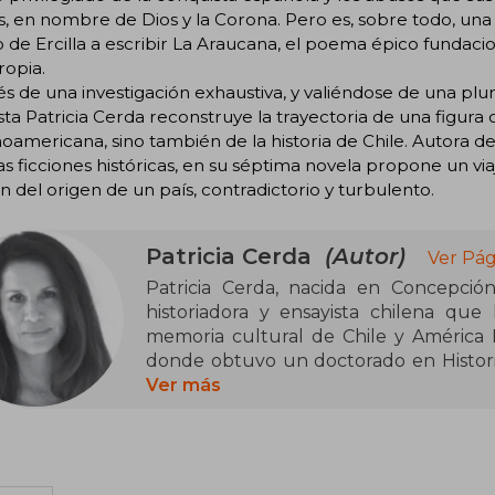
s, en nombre de Dios y la Corona. Pero es, sobre todo, una
 de Ercilla a escribir La Araucana, el poema épico fundaci
ropia.
és de una investigación exhaustiva, y valiéndose de una plu
sta Patricia Cerda reconstruye la trayectoria de una figura c
oamericana, sino también de la historia de Chile. Autora de
as ficciones históricas, en su séptima novela propone un via
ón del origen de un país, contradictorio y turbulento.
Patricia Cerda
(Autor)
Ver Pág
Patricia Cerda, nacida en Concepción
historiadora y ensayista chilena que
memoria cultural de Chile y América L
donde obtuvo un doctorado en Historia
sido docente de Historia Latinoamer
Ver más
Comunicación Intercultural en la Univ
En el ámbito de la novela histórica, Pa
"Mestiza" (2021), "Rugendas" (2022) y "