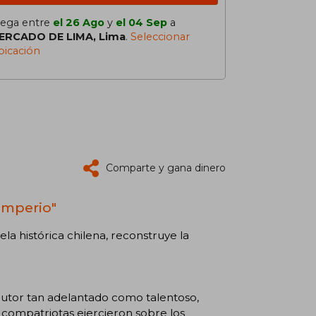
lega entre
el 26 Ago
y
el 04 Sep
a
ERCADO DE LIMA, Lima
.
Seleccionar
bicación
Comparte y gana dinero
 Imperio"
la histórica chilena, reconstruye la
n autor tan adelantado como talentoso,
s compatriotas ejercieron sobre los