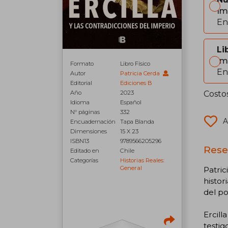
Im
En
Li
Im
Formato
Libro Físico
En
Autor
Patricia Cerda
Editorial
Ediciones B
Costo
Año
2023
Idioma
Español
N° páginas
332
A
Encuadernación
Tapa Blanda
Dimensiones
15 X 23
ISBN13
9789566205296
Reseñ
Editado en
Chile
Categorías
Historias Reales:
General
Patric
histor
del po
Ercill
testig