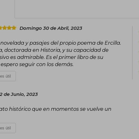
clave de la identidad y la historia c
escritura, profundamente anclada en la 
sobre el pasado y su influencia 
consolidándola como una voz esencia
Domingo 30 de Abril, 2023
hispana.
 novelada y pasajes del propio poema de Ercilla.
, doctorada en Historia, y su capacidad de
ivo es admirable. Es el primer libro de su
 espero seguir con los demás.
es útil
2 de Junio, 2023
lato histórico que en momentos se vuelve un
es útil