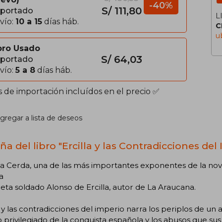
-40%
S/ 111,80
portado
L
vío:
10 a 15
días háb.
C
u
bro Usado
S/ 64,03
portado
vío:
5 a 8
días háb.
s de importación incluídos en el precio ✅
gregar a lista de deseos
a del libro "Ercilla y las Contradicciones del
ia Cerda, una de las más importantes exponentes de la nove
ia
eta soldado Alonso de Ercilla, autor de La Araucana.
a y las contradicciones del imperio narra los periplos de u
o privilegiado de la conquista española y los abusos que su