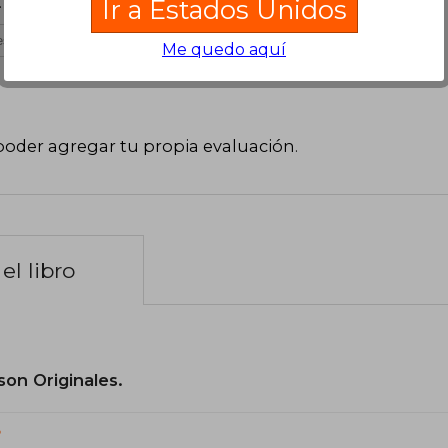
. Sus relatos son cada vez mejores.
Ir a Estados Unidos
s útil
Me quedo aquí
poder agregar tu propia evaluación
.
el libro
son Originales.
?