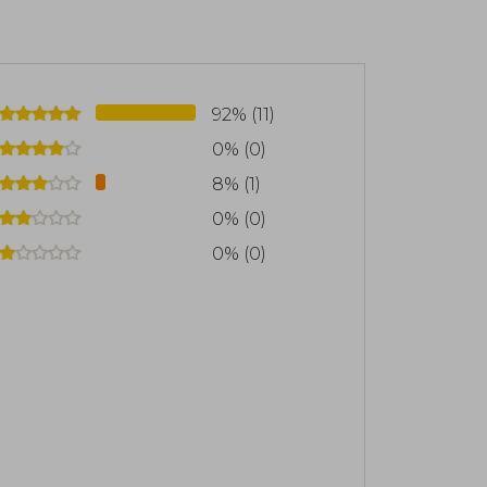
ultural de Chile y América Latina. Su
memoria colectiva, invita a reflexionar
en las realidades contemporáneas,
l en la narrativa histórica de habla
92% (11)
0% (0)
8% (1)
0% (0)
0% (0)