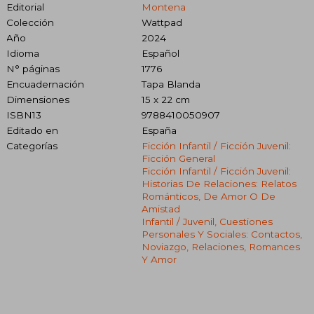
Editorial
Montena
Colección
Wattpad
Año
2024
Idioma
Español
N° páginas
1776
Encuadernación
Tapa Blanda
Dimensiones
15 x 22 cm
ISBN13
9788410050907
Editado en
España
Categorías
Ficción Infantil / Ficción Juvenil:
Ficción General
Ficción Infantil / Ficción Juvenil:
Historias De Relaciones: Relatos
Románticos, De Amor O De
Amistad
Infantil / Juvenil, Cuestiones
Personales Y Sociales: Contactos,
Noviazgo, Relaciones, Romances
Y Amor