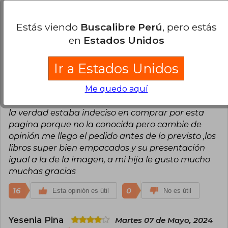
quejas.Sobre el envío, el pedido lo recibí luego de
diesinueve días, sin daños de por medio.Estoy muy
Estás viendo
Buscalibre Perú
, pero estás
satisfecha.
en
Estados Unidos
19
0
Esta opinión es útil
No es útil
Ir a Estados Unidos
Carlos Velasquez
Miércoles 29 de
Me quedo aquí
Mayo, 2024
Compra Verificada
la verdad estaba indeciso en comprar por esta
pagina porque no la conocida pero cambie de
opinión me llego el pedido antes de lo previsto ,los
libros super bien empacados y su presentación
igual a la de la imagen, a mi hija le gusto mucho
muchas gracias
16
0
Esta opinión es útil
No es útil
Yesenia Piña
Martes 07 de Mayo, 2024