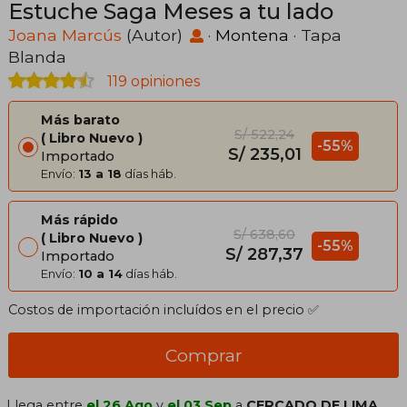
Estuche Saga Meses a tu lado
Joana Marcús
(Autor)
·
Montena
· Tapa
Blanda
119 opiniones
Más barato
S/ 522,24
Libro Nuevo
-55%
S/ 235,01
Importado
Envío:
13 a 18
días háb.
Más rápido
S/ 638,60
Libro Nuevo
-55%
S/ 287,37
Importado
Envío:
10 a 14
días háb.
Costos de importación incluídos en el precio ✅
Comprar
Llega entre
el 26 Ago
y
el 03 Sep
a
CERCADO DE LIMA,