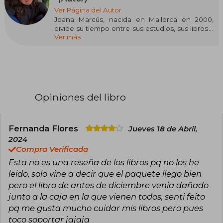
Ver Página del Autor
Joana Marcús, nacida en Mallorca en 2000,
divide su tiempo entre sus estudios, sus libros y
Ver más
sus mascotas. Desde pequeña supo que le
encantaba la escritura, aunque sus primeros
textos solo fueron pequeños relatos. No fue
hasta los trece años que se animó a publicar su
primera historia completa en Wattpad, donde
ha seguido escribiendo hasta la actualidad.
Opiniones del libro
En dos ocasiones ha sido ganadora de los
Premios Wattys por sus novelas Irresistible
propuesta en 2016 y Ciudades de Humo en 2019.
Es una de las autoras más jóvenes en conseguir
Fernanda Flores
Jueves 18 de Abril,
un éxito de ventas a nivel internacional.​ En 2021
2024
Antes de diciembre se posicionó entre las 10
Compra Verificada
novelas más vendidas en diversos países.​ En el
Esta no es una reseña de los libros pq no los he
2022, fue la autora más vendida solo detrás de
los libros de Harry Potter. Viajó por diversos
leido, solo vine a decir que el paquete llego bien
países y ciudades para promocionar sus
pero el libro de antes de diciembre venia dañado
historias. Por ejemplo en Madrid, donde
junto a la caja en la que vienen todos, senti feito
colapsó la Gran Vía, y México, donde reunió a
pq me gusta mucho cuidar mis libros pero pues
cientos de lectores en la FIL de Guadalajara.
toco soportar jajaja