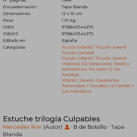
N° páginas
1344
Encuadernación
Tapa Blanda
Dimensiones
12 x 19 cm
Peso
1.01 kg.
ISBN
9788413144375
ISBN13
9788413144375
Editado en
España
Categorías
Ficción Infantil / Ficción Juvenil:
Ficción General
Ficción Infantil / Ficción Juvenil:
Historias De Relaciones: Relatos
Románticos, De Amor O De
Amistad
Infantil / Juvenil, Cuestiones
Personales Y Sociales: La Familia Y
Sus Miembros
Estuche trilogía Culpables
Mercedes Ron
(Autor)
·
B de Bolsillo
· Tapa
Blanda