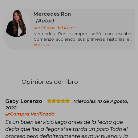
Mercedes Ron
(Autor)
Ver Página del Autor
Mercedes Ron siempre soñó con escribir.
Comenzó subiendo sus primeras historias en
Ver más
Wattpad, donde millones de lectores se
engancharon a sus libros, y dio el salto a librerías
en 2017 de la mano de Montena con la saga
Culpables (Culpa Mía, Culpa Tuya y Culpa
Nuestra), un fenómeno editorial que ha sido
traducido a más de diez idiomas y cuya película,
Culpa mía, ha sido un fenómeno en distintos
Opiniones del libro
países.
Al éxito editorial de Culpables le siguieron las
sagas Enfrentados (Marfil y Ébano), Dímelo
Gaby Lorenzo
Miércoles 10 de Agosto,
(Dímelo bajito, Dímelo en secreto, Dímelo con
2022
besos) y Bali (30 sunsets para enamorarte y
Compra Verificada
10.000 millas para encontrarte), que han
Es un buen servicio llego antes de la fecha que
consolidado a la autora como un referente de la
literatura romántica juvenil con más de un millón
decía que iba a llegar si se tarda un poco Todo el
y medio de ejemplares vendidos.
proceso pero definitivamente es muy bueno, y la