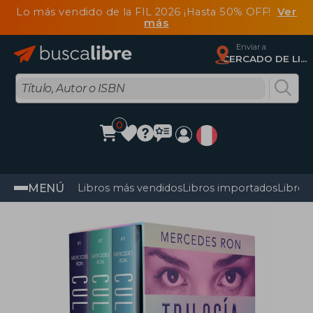
Lo más vendido de la FIL 2026 ¡Hasta 50% OFF!
Ver
más
Enviar a
CERCADO DE LIMA, Lima
0
MENÚ
Libros más vendidos
Libros importados
Libros