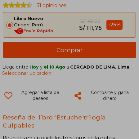
51 opiniones
Libro Nuevo
S/ 149,00
-25%
Origen: Perú
S/ 111,75
Envío Rápido
Comprar
Llega entre
Hoy
y
el 10 Ago
a
CERCADO DE LIMA, Lima
.
Seleccionar ubicación
Agregar a lista de
Comparte y gana
deseos
dinero
Reseña del libro "Estuche trilogía
Culpables"
Reunidos en un pack, los tres libros de la exitosa