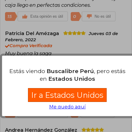
caja llego en perfectas condiciones.
15
0
Esta opinión es útil
No es útil
Patricia Del Amézaga
Jueves 03 de
Febrero, 2022
Compra Verificada
Muy buena la saga
16
2
Esta opinión es útil
No es útil
Estás viendo
Buscalibre Perú
, pero estás
en
Estados Unidos
Joan M. Ramírez Román
Miércoles 24
de Mayo, 2023
Ir a Estados Unidos
Compra Verificada
Tremendos libros
Me quedo aquí
12
1
Esta opinión es útil
No es útil
Andrea Hernández González