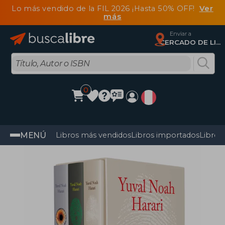
Lo más vendido de la FIL 2026 ¡Hasta 50% OFF!
Ver
más
Enviar a
CERCADO DE LIMA, Lima
0
MENÚ
Libros más vendidos
Libros importados
Libros