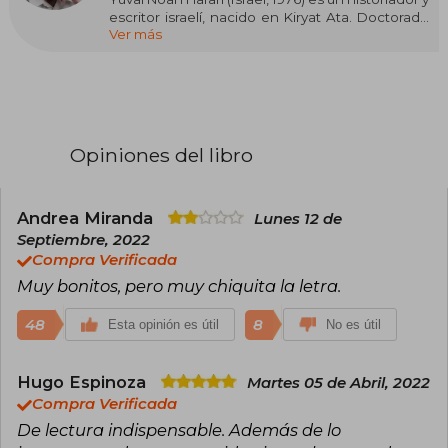
escritor israelí, nacido en Kiryat Ata. Doctorado
Ver más
por la Universidad de Oxford, es profesor en la
Universidad Hebrea de Jerusalén. Su libro más
conocido es Sapiens: De animales a dioses,
traducido a decenas de idiomas y considerado
un fenómeno global. Otros títulos destacados
son Homo Deus, 21 lecciones para el siglo XXI y
Nexus. Harari ha sido invitado a foros
Opiniones del libro
internacionales y su obra explora la evolución
humana, la inteligencia artificial y el futuro de la
humanidad.
Andrea Miranda
Lunes 12 de
Septiembre, 2022
Compra Verificada
Muy bonitos, pero muy chiquita la letra.
48
8
Esta opinión es útil
No es útil
Hugo Espinoza
Martes 05 de Abril, 2022
Compra Verificada
De lectura indispensable. Además de lo