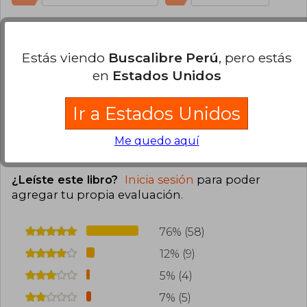
Maria Del Pilar Fernandez De La Rua
Martes 05 de Abril, 2022
Estás viendo
Buscalibre Perú
, pero estás
Compra Verificada
en
Estados Unidos
Están hermosos.
9
4
Esta opinión es útil
No es útil
Ir a Estados Unidos
Me quedo aquí
Cargar más opiniones del libro
¿Leíste este libro?
Inicia sesión
para poder
agregar tu propia evaluación
.
76% (58)
12% (9)
5% (4)
7% (5)